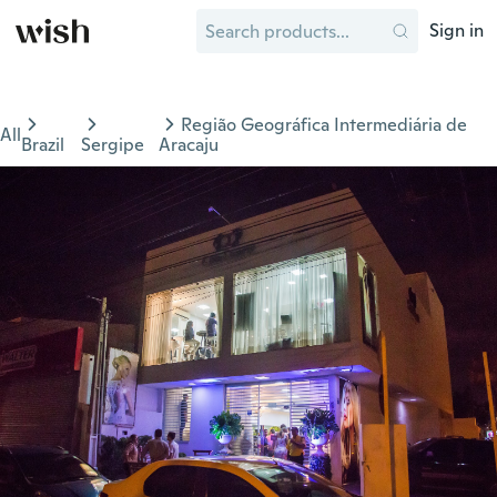
Sign in
Região Geográfica Intermediária de
All
Brazil
Sergipe
Aracaju