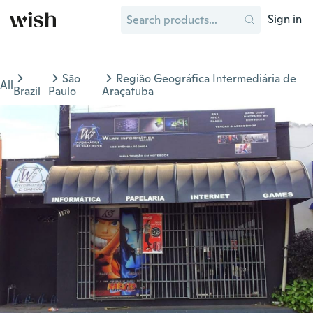
Sign in
São
Região Geográfica Intermediária de
All
Brazil
Paulo
Araçatuba