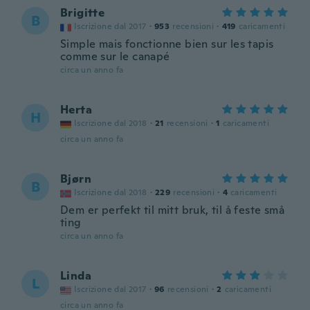
Brigitte
B
Iscrizione dal 2017
·
953
recensioni
·
419
caricamenti
Simple mais fonctionne bien sur les tapis
comme sur le canapé
circa un anno fa
Herta
H
Iscrizione dal 2018
·
21
recensioni
·
1
caricamenti
circa un anno fa
Bjørn
B
Iscrizione dal 2018
·
229
recensioni
·
4
caricamenti
Dem er perfekt til mitt bruk, til å feste små
ting
circa un anno fa
Linda
L
Iscrizione dal 2017
·
96
recensioni
·
2
caricamenti
circa un anno fa