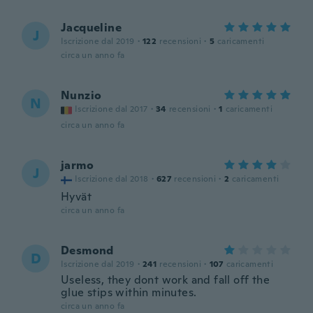
Jacqueline
J
Iscrizione dal 2019
·
122
recensioni
·
5
caricamenti
circa un anno fa
Nunzio
N
Iscrizione dal 2017
·
34
recensioni
·
1
caricamenti
circa un anno fa
jarmo
J
Iscrizione dal 2018
·
627
recensioni
·
2
caricamenti
Hyvät
circa un anno fa
Desmond
D
Iscrizione dal 2019
·
241
recensioni
·
107
caricamenti
Useless, they dont work and fall off the
glue stips within minutes.
circa un anno fa