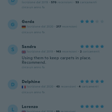
D
Iscrizione dal 2019
·
570
recensioni
·
53
caricamenti
circa un anno fa
Gerda
G
Iscrizione dal 2020
·
217
recensioni
circa un anno fa
Sandra
S
Iscrizione dal 2019
·
143
recensioni
·
2
caricamenti
Using them to keep carpets in place.
Recommend.
circa un anno fa
Delphine
D
Iscrizione dal 2020
·
43
recensioni
·
4
caricamenti
circa un anno fa
Lorenzo
L
Iscrizione dal 2018
·
89
recensioni