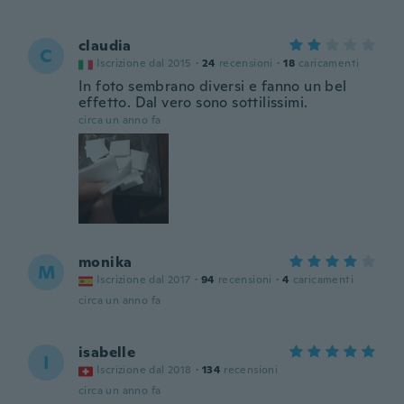
claudia
C
Iscrizione dal 2015
·
24
recensioni
·
18
caricamenti
In foto sembrano diversi e fanno un bel
effetto. Dal vero sono sottilissimi.
circa un anno fa
monika
M
Iscrizione dal 2017
·
94
recensioni
·
4
caricamenti
circa un anno fa
isabelle
I
Iscrizione dal 2018
·
134
recensioni
circa un anno fa