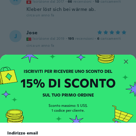
Iscrizione dal 2017
·
66
recensioni
·
10
caricamenti
Kleber löst sich bei wärme ab.
circa un anno fa
Jose
J
Iscrizione dal 2019
·
195
recensioni
·
6
caricamenti
circa un anno fa
romina
R
Iscrizione dal 2018
·
120
recensioni
·
1
caricamenti
circa un anno fa
15% DI SCONTO
Demi
SUL TUO PRIMO ORDINE
D
Iscrizione dal 2023
·
10
recensioni
Sconto massimo: 5 US$.
circa un anno fa
1 codice per cliente.
Nagy
N
Iscrizione dal 2018
·
393
recensioni
Indirizzo email