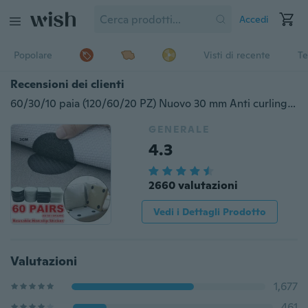
Accedi
Popolare
Visti di recente
Te
Recensioni dei clienti
60/30/10 paia (120/60/20 PZ) Nuovo 30 mm Anti curling Nastro per tappeti Tappetino Pinza Velcro Fissare il tappeto divano e lenzuola in posizione e mantenere gli angoli piatti
GENERALE
4.3
2660 valutazioni
Vedi i Dettagli Prodotto
Valutazioni
1,677
461