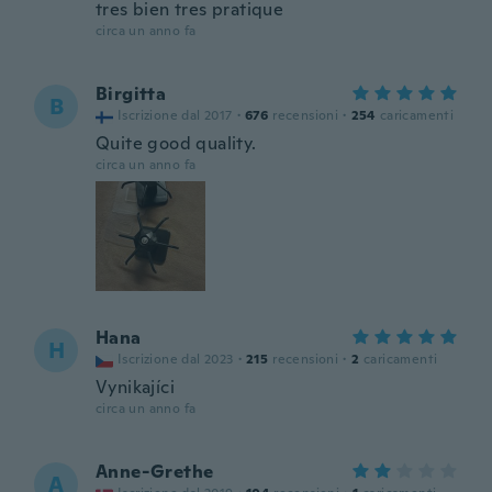
tres bien tres pratique
circa un anno fa
Birgitta
B
Iscrizione dal 2017
·
676
recensioni
·
254
caricamenti
Quite good quality.
circa un anno fa
Hana
H
Iscrizione dal 2023
·
215
recensioni
·
2
caricamenti
Vynikajíci
circa un anno fa
Anne-Grethe
A