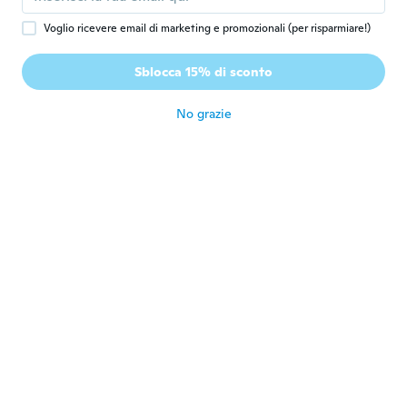
Iscrizione dal 2022
·
147
recensioni
·
9
caricamenti
circa un anno fa
Voglio ricevere email di marketing e promozionali (per risparmiare!)
Sblocca 15% di sconto
Jinx
J
Iscrizione dal 2015
·
456
recensioni
·
124
caricamenti
No grazie
circa un anno fa
Jeff
J
Iscrizione dal 2023
·
7
recensioni
circa un anno fa
Viktor
V
Iscrizione dal 2016
·
67
recensioni
·
42
caricamenti
Jó
circa un anno fa