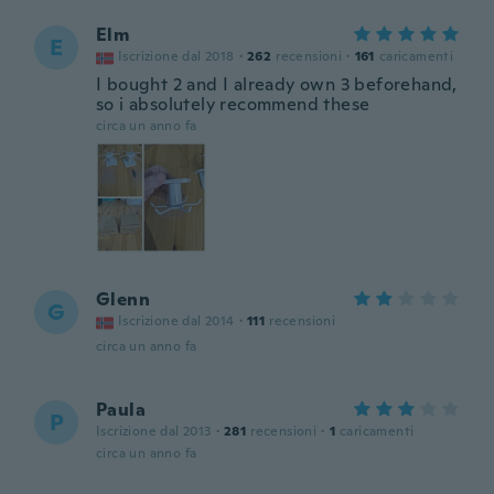
Elm
E
Iscrizione dal 2018
·
262
recensioni
·
161
caricamenti
I bought 2 and I already own 3 beforehand,
so i absolutely recommend these
circa un anno fa
Glenn
G
Iscrizione dal 2014
·
111
recensioni
circa un anno fa
Paula
P
Iscrizione dal 2013
·
281
recensioni
·
1
caricamenti
circa un anno fa