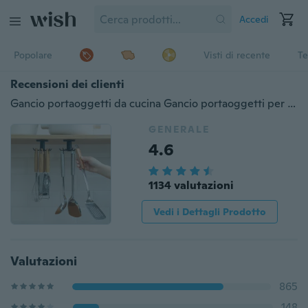
Accedi
Popolare
Visti di recente
Te
Recensioni dei clienti
Gancio portaoggetti da cucina Gancio portaoggetti per guardaroba Accessori per organizer da cucina Scaffale portaoggetti per armadietto Gancio portaoggetti girevole
GENERALE
4.6
1134 valutazioni
Vedi i Dettagli Prodotto
Valutazioni
865
148