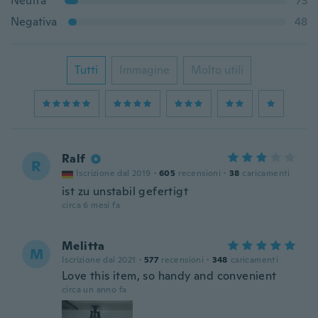
Neutra
73
Negativa
48
Tutti
Immagine
Molto utili
Ralf
R
Iscrizione dal 2019
·
605
recensioni
·
38
caricamenti
ist zu unstabil gefertigt
circa 6 mesi fa
Melitta
M
Iscrizione dal 2021
·
577
recensioni
·
348
caricamenti
Love this item, so handy and convenient
circa un anno fa