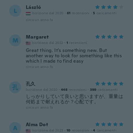
László
L
Iscrizione dal 2020
·
61
recensioni
·
5
caricamenti
circa un anno fa
Margaret
M
Iscrizione dal 2022
·
1
recensioni
Great thing. It's something new. But
another way to look for something like this
which I made to find easy
circa un anno fa
孔久
孔
Iscrizione dal 2020
·
448
recensioni
·
399
caricamenti
しっかりしていて良いと思いますが、重量は
何処まで耐えれるか？心配です。
circa un anno fa
Alma Dot
A
Iscrizione dal 2023
·
10
recensioni
·
4
caricamenti