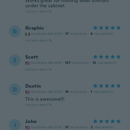
Works great for holding small utensils
under the cabinet.
circa un anno fa
Graphic
G
Iscrizione dal 2024
·
17
recensioni
·
8
caricamenti
circa un anno fa
Scott
S
Iscrizione dal 2016
·
137
recensioni
·
12
caricamenti
circa un anno fa
Dustin
D
Iscrizione dal 2019
·
19
recensioni
·
1
caricamenti
This is awesome!!!
circa un anno fa
John
J
Iscrizione dal 2016
·
37
recensioni
·
2
caricamenti