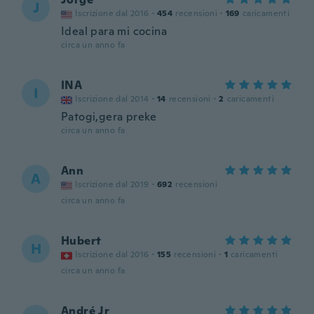
J
Iscrizione dal 2016
·
454
recensioni
·
169
caricamenti
Ideal para mi cocina
circa un anno fa
INA
I
Iscrizione dal 2014
·
14
recensioni
·
2
caricamenti
Patogi,gera preke
circa un anno fa
Ann
A
Iscrizione dal 2019
·
692
recensioni
circa un anno fa
Hubert
H
Iscrizione dal 2016
·
155
recensioni
·
1
caricamenti
circa un anno fa
André Jr