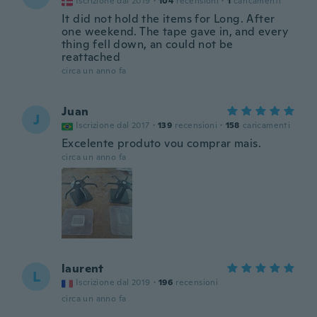
Iscrizione dal 2019
·
104
recensioni
·
1
caricamenti
It did not hold the items for Long. After
one weekend. The tape gave in, and every
thing fell down, an could not be
reattached
circa un anno fa
Juan
J
Iscrizione dal 2017
·
139
recensioni
·
158
caricamenti
Excelente produto vou comprar mais.
circa un anno fa
laurent
L
Iscrizione dal 2019
·
196
recensioni
circa un anno fa