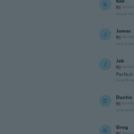
Ken
K
Iscrizi
circa 6 mes
James
J
Iscrizi
circa 8 mes
Jeb
J
Iscrizi
Perfect 
circa 10 me
Dustin
D
Iscrizi
circa un a
Greg
G
Iscrizi