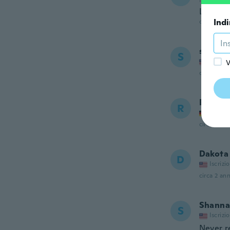
Iscrizione
Looks bi
Indi
circa un a
shilah
S
Iscrizi
V
circa un a
Rubina
R
Iscrizi
circa un a
Dakota
D
Iscrizi
circa 2 ann
Shanna
S
Iscrizi
Never r