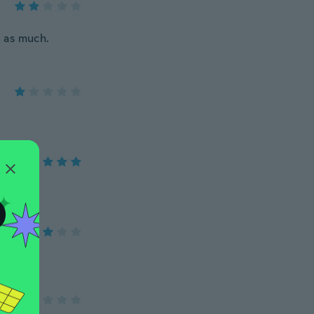
e as much.
O