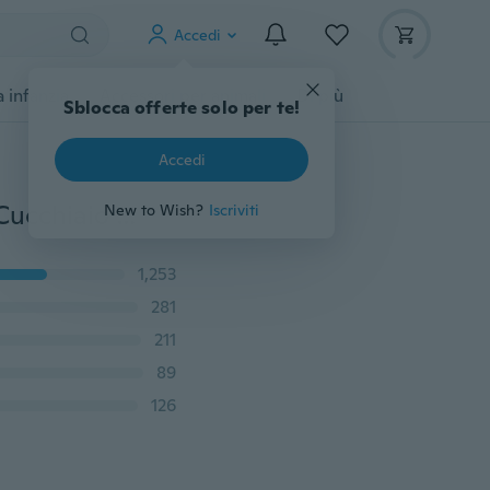
Accedi
 infanzia
Accessori per animali
Di più
Sblocca offerte solo per te!
Accedi
Mini cucchiaio in ottone vintage Pala per medicinale Cucchiaio per proiettile Sniffe Bottiglia Pippotto strumento Portachiavi Earpick Strumento per la pulizia Accessori per fumatori Strumento per cera
New to Wish?
Iscriviti
1,253
281
211
89
126