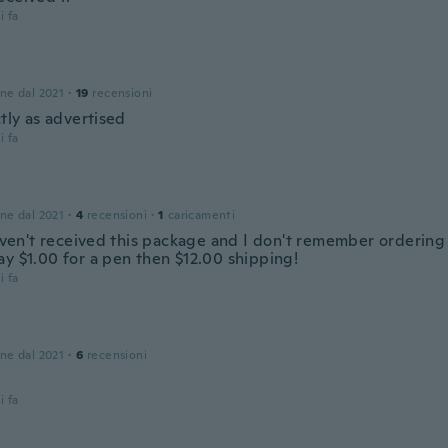
i fa
one dal 2021
·
19
recensioni
ctly as advertised
i fa
one dal 2021
·
4
recensioni
·
1
caricamenti
haven't received this package and I don't remember ordering 
ay $1.00 for a pen then $12.00 shipping!
i fa
one dal 2021
·
6
recensioni
i fa