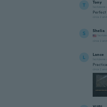
Tony
T
Iscrizione
Perfect
circa 2 ann
Shelia
S
Iscrizi
circa 2 ann
Lance
L
Iscrizione
Practica
circa 2 ann
YURI