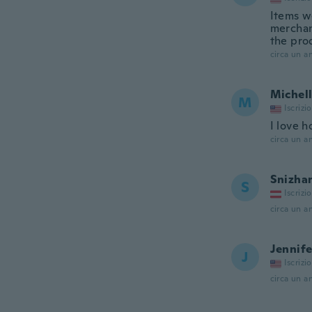
Items w
merchan
the pro
circa un a
Michel
M
Iscrizi
I love h
circa un a
Snizha
S
Iscrizi
circa un a
Jennife
J
Iscrizi
circa un a