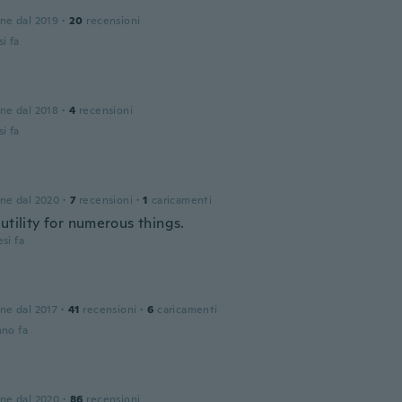
one dal 2019
·
20
recensioni
i fa
one dal 2018
·
4
recensioni
i fa
one dal 2020
·
7
recensioni
·
1
caricamenti
utility for numerous things.
si fa
one dal 2017
·
41
recensioni
·
6
caricamenti
nno fa
one dal 2020
·
86
recensioni