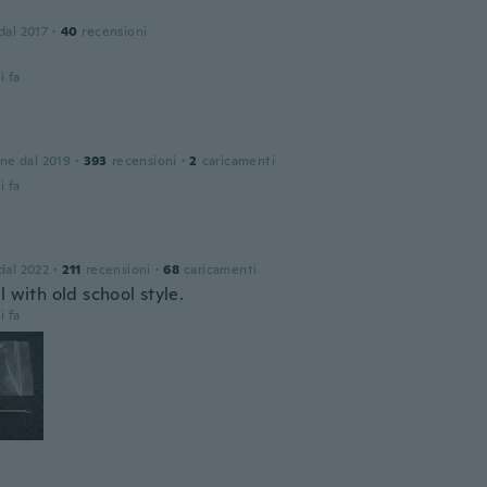
 dal 2017
·
40
recensioni
i fa
one dal 2019
·
393
recensioni
·
2
caricamenti
i fa
 dal 2022
·
211
recensioni
·
68
caricamenti
l with old school style.
i fa