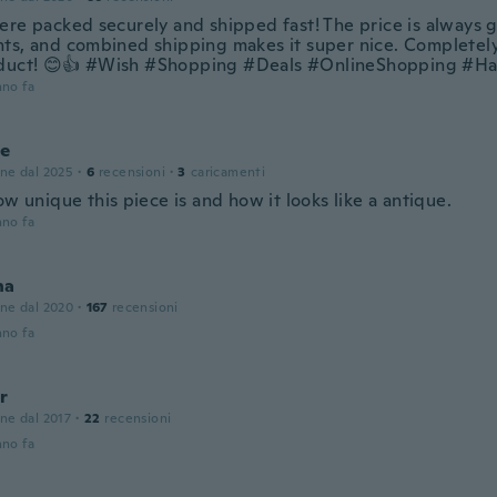
ere packed securely and shipped fast! The price is always
ts, and combined shipping makes it super nice. Completel
duct! 😊👍 #Wish #Shopping #Deals #OnlineShopping #H
nno fa
le
one dal 2025
·
6
recensioni
·
3
caricamenti
ow unique this piece is and how it looks like a antique.
nno fa
na
one dal 2020
·
167
recensioni
nno fa
r
one dal 2017
·
22
recensioni
nno fa