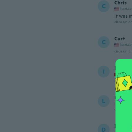
Chris
C
Iscrizi
It was m
circa un a
Curt
C
Iscrizi
circa un a
Irene
I
Iscrizi
circa un a
Louise
L
Iscrizione
circa un a
Daniel
D