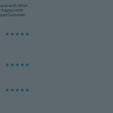
 good with Wish
y happy with
appyCustomer