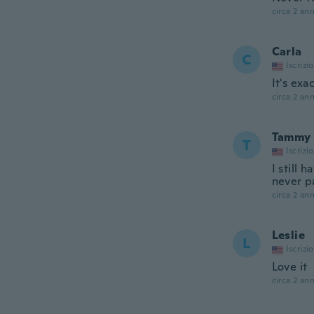
circa 2 ann
Carla
C
Iscrizi
It's exa
circa 2 ann
Tammy
T
Iscrizi
I still 
never p
circa 2 ann
Leslie
L
Iscrizi
Love it
circa 2 ann