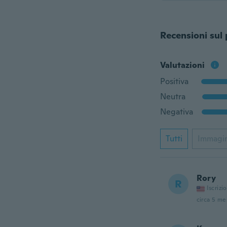
Recensioni sul
Valutazioni
Positiva
Neutra
Negativa
Tutti
Immagi
Rory
R
Iscrizi
circa 5 mes