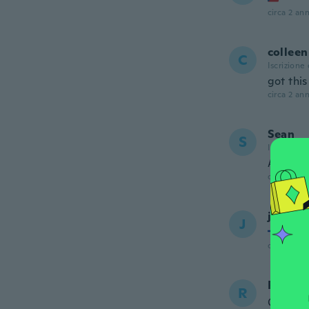
circa 2 ann
colleen
C
Iscrizione
got thi
circa 2 ann
Sean
S
Iscrizione
Awesom
circa 2 ann
juha
J
Iscrizi
circa 2 ann
Rodic
R
Content