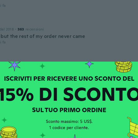
i fa
 dal 2018
·
363
recensioni
s but the rest of my order never came
i fa
 dal 2017
·
123
recensioni
·
12
caricamenti
e product
i fa
15% DI SCONT
one dal 2017
·
21
recensioni
SUL TUO PRIMO ORDINE
i fa
Sconto massimo: 5 US$.
1 codice per cliente.
issima!