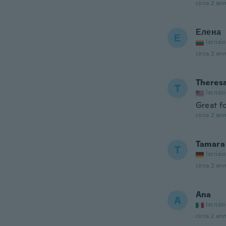
circa 2 ann
Елена
Е
Iscrizi
circa 2 ann
Theres
T
Iscrizi
Great f
circa 2 ann
Tamara
T
Iscrizi
circa 2 ann
Ana
A
Iscrizi
circa 2 ann