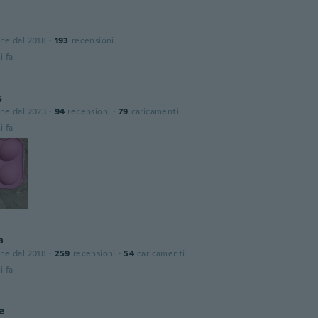
one dal 2018
·
193
recensioni
i fa
s
one dal 2023
·
94
recensioni
·
79
caricamenti
i fa
a
one dal 2018
·
259
recensioni
·
54
caricamenti
i fa
e