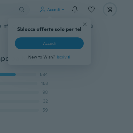
Accedi
 infanzia
Accessori per animali
Di più
Sblocca offerte solo per te!
Accedi
Nuovo stampo in silicone per torta al cioccolato, stampo da forno semicircolare a 6 fori per cioccolata calda, caramelle fatte a mano, cioccolato, torta di mousse
New to Wish?
Iscriviti
684
163
98
32
59