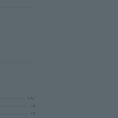
847
98
91