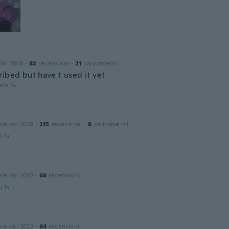
 dal 2018
·
82
recensioni
·
21
caricamenti
ribed but have t used it yet
nno fa
one dal 2018
·
215
recensioni
·
8
caricamenti
i fa
one dal 2022
·
68
recensioni
i fa
one dal 2022
·
64
recensioni