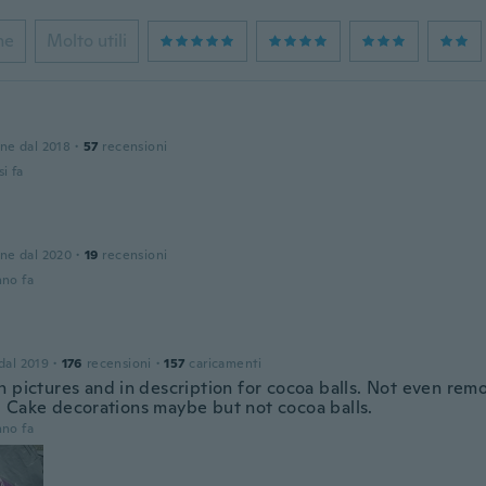
ne
Molto utili
one dal 2018
·
57
recensioni
i fa
one dal 2020
·
19
recensioni
nno fa
 dal 2019
·
176
recensioni
·
157
caricamenti
n pictures and in description for cocoa balls. Not even remo
 Cake decorations maybe but not cocoa balls.
nno fa