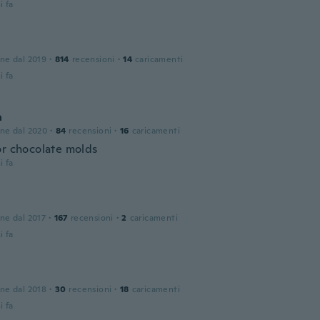
i fa
one dal 2019
·
814
recensioni
·
14
caricamenti
i fa
a
one dal 2020
·
84
recensioni
·
16
caricamenti
or chocolate molds
i fa
one dal 2017
·
167
recensioni
·
2
caricamenti
i fa
one dal 2018
·
30
recensioni
·
18
caricamenti
i fa