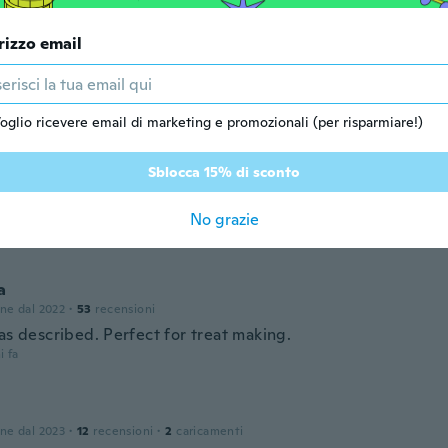
i fa
rizzo email
oglio ricevere email di marketing e promozionali (per risparmiare!)
Sblocca 15% di sconto
one dal 2015
·
740
recensioni
duct was small but still good
No grazie
i fa
a
one dal 2022
·
53
recensioni
as described. Perfect for treat making.
i fa
one dal 2023
·
12
recensioni
·
2
caricamenti