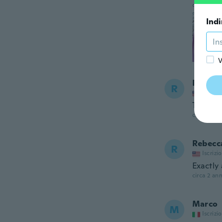
circa 2 ann
Indi
V
Reba
R
Iscrizi
This pro
circa 2 ann
Rebecc
R
Iscrizi
Exactly 
circa 2 ann
Marco
M
Iscrizi