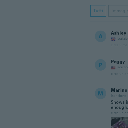
Tutti
Immagi
Ashley
A
Iscrizi
circa 5 mes
Peggy
P
Iscrizi
circa un a
Marina
M
Iscrizione
Shows i
enough.
circa un a