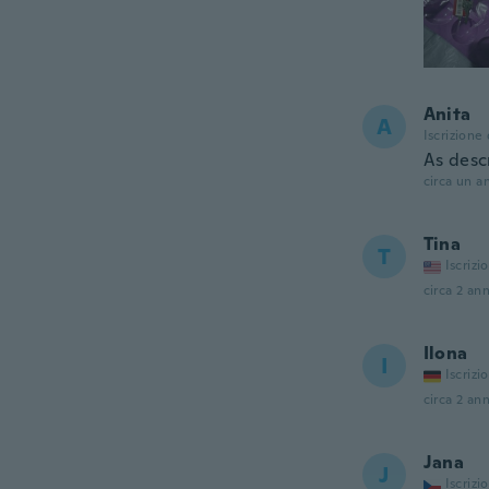
Anita
A
Iscrizione
As desc
circa un a
Tina
T
Iscrizi
circa 2 ann
Ilona
I
Iscrizi
circa 2 ann
Jana
J
Iscrizi