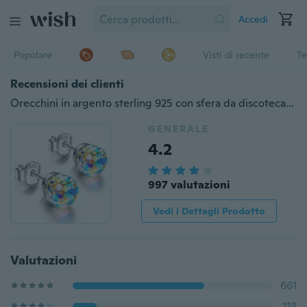
Accedi
Popolare
Visti di recente
Te
Recensioni dei clienti
Orecchini in argento sterling 925 con sfera da discoteca, cristallo scintillante AB, orecchini colorati con perno Aurora
GENERALE
4.2
997 valutazioni
Vedi i Dettagli Prodotto
Valutazioni
661
118