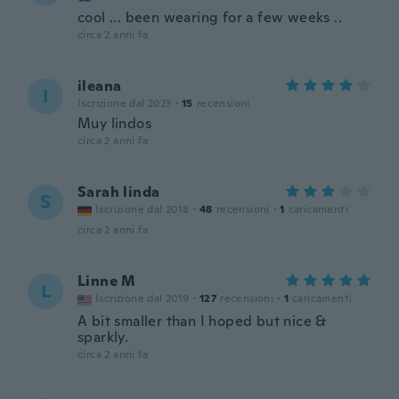
cool ... been wearing for a few weeks ..
circa 2 anni fa
ileana
I
Iscrizione dal 2023
·
15
recensioni
Muy lindos
circa 2 anni fa
Sarah linda
S
Iscrizione dal 2018
·
48
recensioni
·
1
caricamenti
circa 2 anni fa
Linne M
L
Iscrizione dal 2019
·
127
recensioni
·
1
caricamenti
A bit smaller than I hoped but nice &
sparkly.
circa 2 anni fa