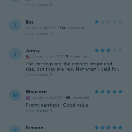
circa un anno fa
Iku
I
Iscrizione dal 2017
·
112
recensioni
circa un anno fa
Jenny
J
Iscrizione dal 2022
·
5
recensioni
The earrings are the correct shape and
size, but they are red. Not what I paid for.
circa un anno fa
Maureen
M
Iscrizione dal 2019
·
68
recensioni
Pretty earrings . Good value
circa un anno fa
Simone
S