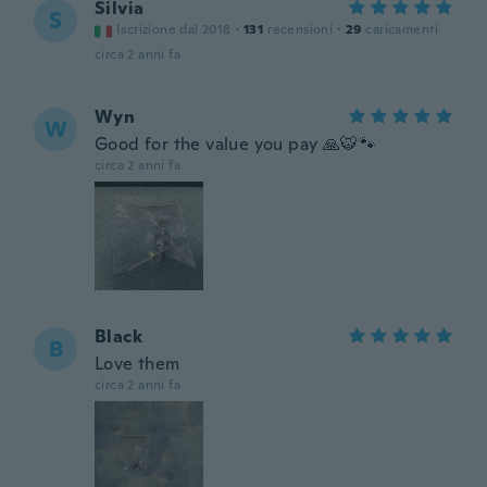
Silvia
S
Iscrizione dal 2018
·
131
recensioni
·
29
caricamenti
circa 2 anni fa
Wyn
W
Good for the value you pay 🙏🐯🐾
circa 2 anni fa
Black
B
Love them
circa 2 anni fa