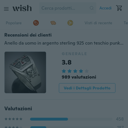
Accedi
Popolare
Visti di recente
Te
Recensioni dei clienti
Anello da uomo in argento sterling 925 con teschio punk Anello da massoneria Anello da cavaliere templare Anello con croce Anello per sigari Stile gioielli Taglia 7-13
GENERALE
3.8
989 valutazioni
Vedi i Dettagli Prodotto
Valutazioni
458
187