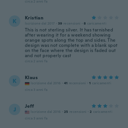
circa 2 anni fa
Kristian
K
Iscrizione dal 2017
·
39
recensioni
·
8
caricamenti
This is not sterling silver. It has tarnished
after wearing it for a weekend showing
orange spots along the top and sides. The
design was not complete with a blank spot
on the face where the design is faded out
and not properly cast
circa 2 anni fa
Klaus
K
Iscrizione dal 2016
·
41
recensioni
·
1
caricamenti
circa 3 anni fa
Jeff
J
Iscrizione dal 2016
·
25
recensioni
·
2
caricamenti
circa 3 anni fa