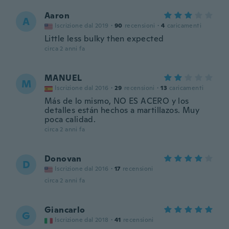
Aaron
A
Iscrizione dal 2019
·
90
recensioni
·
4
caricamenti
Little less bulky then expected
circa 2 anni fa
MANUEL
M
Iscrizione dal 2016
·
29
recensioni
·
13
caricamenti
Más de lo mismo, NO ES ACERO y los
detalles están hechos a martillazos. Muy
poca calidad.
circa 2 anni fa
Donovan
D
Iscrizione dal 2016
·
17
recensioni
circa 2 anni fa
Giancarlo
G
Iscrizione dal 2018
·
41
recensioni