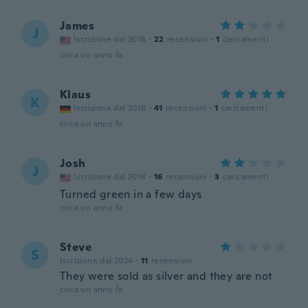
James
J
Iscrizione dal 2018
·
22
recensioni
·
1
caricamenti
circa un anno fa
Klaus
K
Iscrizione dal 2016
·
41
recensioni
·
1
caricamenti
circa un anno fa
Josh
J
Iscrizione dal 2018
·
16
recensioni
·
3
caricamenti
Turned green in a few days
circa un anno fa
Steve
S
Iscrizione dal 2024
·
11
recensioni
They were sold as silver and they are not
circa un anno fa