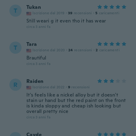
Tukan
T
Iscrizione dal 2019
·
39
recensioni
·
5
caricamenti
Still weari g it even tho it has wear
circa 3 anni fa
Tara
T
Iscrizione dal 2020
·
24
recensioni
·
2
caricamenti
Brautiful
circa 3 anni fa
Raiden
R
Iscrizione dal 2022
·
9
recensioni
It's feels like a nickel alloy but it doesn't
stain ur hand but the red paint on the front
is kinda sloppy and cheap ish looking but
overall pretty nice
circa 3 anni fa
Cayde