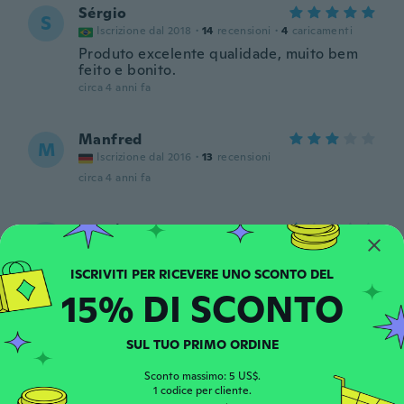
Sérgio
S
Iscrizione dal 2018
·
14
recensioni
·
4
caricamenti
Produto excelente qualidade, muito bem
feito e bonito.
circa 4 anni fa
Manfred
M
Iscrizione dal 2016
·
13
recensioni
circa 4 anni fa
massimo
M
Iscrizione dal 2018
·
6
recensioni
Piccolo e con segni di usura evidenti
circa 4 anni fa
15% DI SCONTO
Vinicius
SUL TUO PRIMO ORDINE
V
Iscrizione dal 2017
·
11
recensioni
Sconto massimo: 5 US$.
circa 4 anni fa
1 codice per cliente.