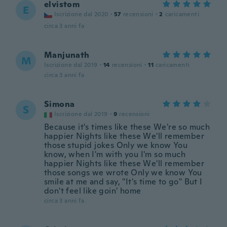
elvistom
E
Iscrizione dal 2020
·
57
recensioni
·
2
caricamenti
circa 3 anni fa
Manjunath
M
Iscrizione dal 2019
·
14
recensioni
·
11
caricamenti
circa 3 anni fa
Simona
S
Iscrizione dal 2019
·
9
recensioni
Because it's times like these We're so much
happier Nights like these We'll remember
those stupid jokes Only we know You
know, when I'm with you I'm so much
happier Nights like these We'll remember
those songs we wrote Only we know You
smile at me and say, "It's time to go" But I
don't feel like goin' home
circa 3 anni fa