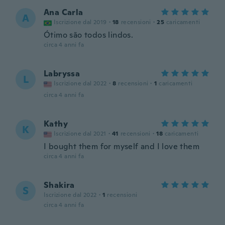
Ana Carla
A
Iscrizione dal 2019
·
18
recensioni
·
25
caricamenti
Ótimo são todos lindos.
circa 4 anni fa
Labryssa
L
Iscrizione dal 2022
·
8
recensioni
·
1
caricamenti
circa 4 anni fa
Kathy
K
Iscrizione dal 2021
·
41
recensioni
·
18
caricamenti
I bought them for myself and I love them
circa 4 anni fa
Shakira
S
Iscrizione dal 2022
·
1
recensioni
circa 4 anni fa