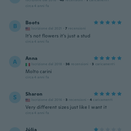
Iscrizione dal 2016
·
40
recensioni
·
1
caricamenti
circa 4 anni fa
Boots
B
Iscrizione dal 2021
·
7
recensioni
It's not flowers it's just a stud
circa 4 anni fa
Anna
A
Iscrizione dal 2018
·
36
recensioni
·
3
caricamenti
Molto carini
circa 4 anni fa
Sharon
S
Iscrizione dal 2016
·
3
recensioni
·
4
caricamenti
Very different sizes just like I want it
circa 4 anni fa
Júlia