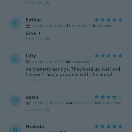
circa 3 anni fa
Esther
E
Iscrizione dal 2020
·
54
recensioni
·
8
caricamenti
Love it
circa 3 anni fa
Lilly
L
Iscrizione dal 2018
·
22
recensioni
Very pretty earings, They hold up well and
I haven’t had a problem with the metal
circa 3 anni fa
dawn
D
Iscrizione dal 2017
·
276
recensioni
·
256
caricamenti
circa 3 anni fa
Nichola
N