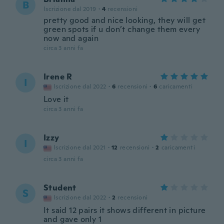
B
Iscrizione dal 2019
·
4
recensioni
pretty good and nice looking, they will get
green spots if u don’t change them every
now and again
circa 3 anni fa
Irene R
I
Iscrizione dal 2022
·
6
recensioni
·
6
caricamenti
Love it
circa 3 anni fa
Izzy
I
Iscrizione dal 2021
·
12
recensioni
·
2
caricamenti
circa 3 anni fa
Student
S
Iscrizione dal 2022
·
2
recensioni
It said 12 pairs it shows different in picture
and gave only 1