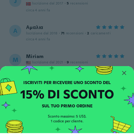
J
Iscrizione dal 2017
·
5
recensioni
circa 4 anni fa
Αμαλια
Α
Iscrizione dal 2018
·
71
recensioni
·
2
caricamenti
circa 4 anni fa
Miriam
M
Iscrizione dal 2021
·
9
recensioni
circa 4 anni fa
Carmen
C
15% DI SCONTO
Iscrizione dal 2016
·
192
recensioni
·
1
caricamenti
circa 4 anni fa
SUL TUO PRIMO ORDINE
Meliza
Sconto massimo: 5 US$.
M
1 codice per cliente.
Iscrizione dal 2021
·
6
recensioni
circa 4 anni fa