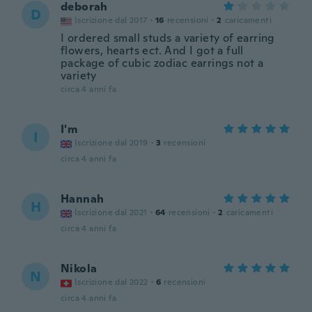
deborah
D
Iscrizione dal 2017
·
16
recensioni
·
2
caricamenti
I ordered small studs a variety of earring
flowers, hearts ect. And I got a full
package of cubic zodiac earrings not a
variety
circa 4 anni fa
I'm
I
Iscrizione dal 2019
·
3
recensioni
circa 4 anni fa
Hannah
H
Iscrizione dal 2021
·
64
recensioni
·
2
caricamenti
circa 4 anni fa
Nikola
N
Iscrizione dal 2022
·
6
recensioni
circa 4 anni fa