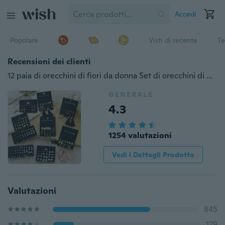
Accedi
Popolare
Visti di recente
Te
Recensioni dei clienti
12 paia di orecchini di fiori da donna Set di orecchini di perle di cristallo Orecchini Boho geometrici con nappe per le donne 2020 Regalo di gioielli
GENERALE
4.3
1254 valutazioni
Vedi i Dettagli Prodotto
Valutazioni
845
179