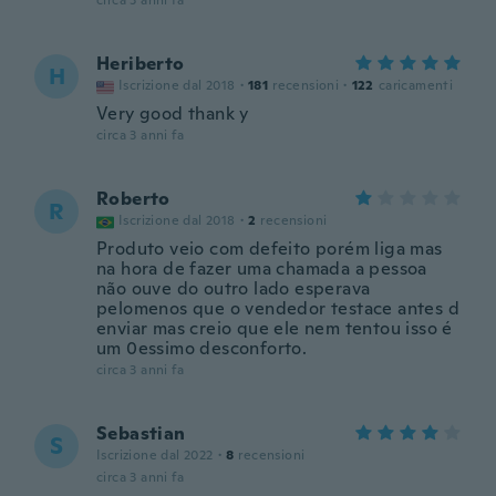
circa 3 anni fa
Heriberto
H
Iscrizione dal 2018
·
181
recensioni
·
122
caricamenti
Very good thank y
circa 3 anni fa
Roberto
R
Iscrizione dal 2018
·
2
recensioni
Produto veio com defeito porém liga mas
na hora de fazer uma chamada a pessoa
não ouve do outro lado esperava
pelomenos que o vendedor testace antes d
enviar mas creio que ele nem tentou isso é
um 0essimo desconforto.
circa 3 anni fa
Sebastian
S
Iscrizione dal 2022
·
8
recensioni
circa 3 anni fa