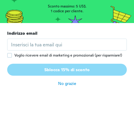
Dannielle
Sconto massimo: 5 US$.
D
Iscrizione dal 2021
1 codice per cliente.
·
7
recensioni
·
5
caricamenti
circa 4 anni fa
Indirizzo email
Jacqueline
J
Iscrizione dal 2018
·
16
recensioni
circa 4 anni fa
Voglio ricevere email di marketing e promozionali (per risparmiare!)
Ilanna
I
Sblocca 15% di sconto
Iscrizione dal 2022
·
1
recensioni
circa 4 anni fa
No grazie
Anne
A
Iscrizione dal 2018
·
1
recensioni
circa 4 anni fa
Alexis
A
Iscrizione dal 2018
·
2
recensioni