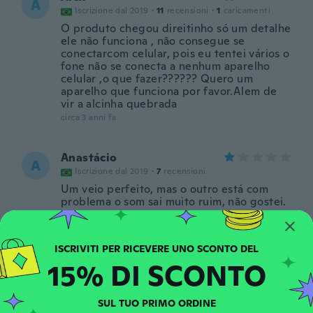
A
Iscrizione dal 2019
·
11
recensioni
·
1
caricamenti
O produto chegou direitinho só um detalhe
ele não funciona , não consegue se
conectarcom celular, pois eu tentei vários o
fone não se conecta a nenhum aparelho
celular ,o que fazer?????? Quero um
aparelho que funciona por favor.Alem de
vir a alcinha quebrada
circa 3 anni fa
Anastácio
A
Iscrizione dal 2019
·
7
recensioni
Um veio perfeito, mas o outro está com
problema o som sai muito ruim, não gostei.
circa 3 anni fa
Rhonda
R
15% DI SCONTO
Iscrizione dal 2022
·
3
recensioni
circa 4 anni fa
SUL TUO PRIMO ORDINE