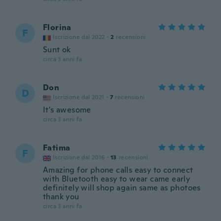
Florina
F
Iscrizione dal 2022
·
2
recensioni
Sunt ok
circa 3 anni fa
Don
D
Iscrizione dal 2021
·
7
recensioni
It's awesome
circa 3 anni fa
Fatima
F
Iscrizione dal 2016
·
13
recensioni
Amazing for phone calls easy to connect
with Bluetooth easy to wear came early
definitely will shop again same as photoes
thank you
circa 3 anni fa