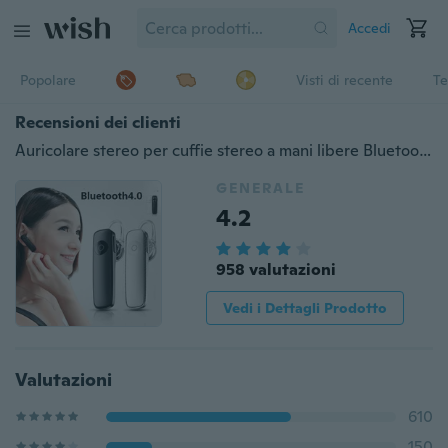
Accedi
Popolare
Visti di recente
Te
Recensioni dei clienti
Auricolare stereo per cuffie stereo a mani libere Bluetooth universale senza fili
GENERALE
4.2
958 valutazioni
Vedi i Dettagli Prodotto
Valutazioni
610
150