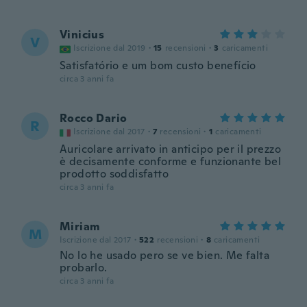
Vinicius
V
Iscrizione dal 2019
·
15
recensioni
·
3
caricamenti
Satisfatório e um bom custo benefício
circa 3 anni fa
Rocco Dario
R
Iscrizione dal 2017
·
7
recensioni
·
1
caricamenti
Auricolare arrivato in anticipo per il prezzo
è decisamente conforme e funzionante bel
prodotto soddisfatto
circa 3 anni fa
Miriam
M
Iscrizione dal 2017
·
522
recensioni
·
8
caricamenti
No lo he usado pero se ve bien. Me falta
probarlo.
circa 3 anni fa