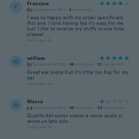
Francine
F
Iscrizione dal 2017
·
3
recensioni
I was so happy with my order specifically
this one. I love having tea it's easy for me
but. I like to receive my stuffs in one time
please!
circa 3 anni fa
william
W
Iscrizione dal 2022
·
38
recensioni
·
12
caricamenti
Great ear piece but it's little too big for my
ear
circa 3 anni fa
Marco
M
Iscrizione dal 2015
·
36
recensioni
·
23
caricamenti
Qualità del suono scarso e mono audio si
sente un lato solo
circa 3 anni fa