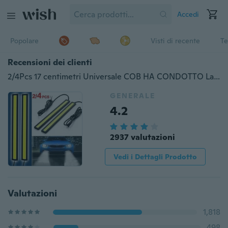
Accedi
Popolare
Visti di recente
Te
Recensioni dei clienti
2/4Pcs 17 centimetri Universale COB HA CONDOTTO La Striscia di Giorno Dell'automobile Corsa E Jogging Lampada Della Nebbia DRL Luce di Striscia di Guida Flessibile Ha Condotto La Striscia Impermeabile
GENERALE
4.2
2937 valutazioni
Vedi i Dettagli Prodotto
Valutazioni
1,818
498