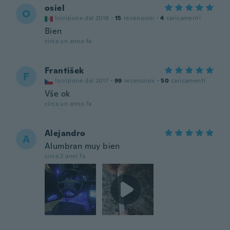
osiel
O
Iscrizione dal 2018
·
15
recensioni
·
4
caricamenti
Bien
circa un anno fa
František
F
Iscrizione dal 2017
·
99
recensioni
·
50
caricamenti
Vše ok
circa un anno fa
Alejandro
A
Alumbran muy bien
circa 2 anni fa