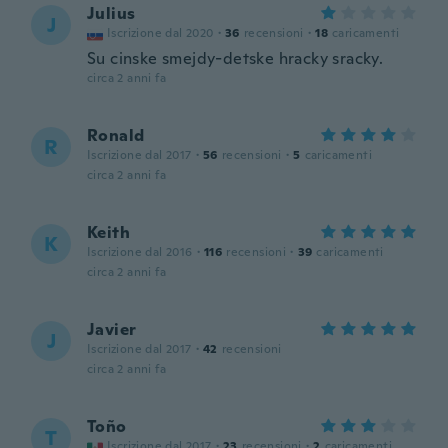
Julius
J
Iscrizione dal 2020
·
36
recensioni
·
18
caricamenti
Su cinske smejdy-detske hracky sracky.
circa 2 anni fa
Ronald
R
Iscrizione dal 2017
·
56
recensioni
·
5
caricamenti
circa 2 anni fa
Keith
K
Iscrizione dal 2016
·
116
recensioni
·
39
caricamenti
circa 2 anni fa
Javier
J
Iscrizione dal 2017
·
42
recensioni
circa 2 anni fa
Toño
T
Iscrizione dal 2017
·
23
recensioni
·
2
caricamenti