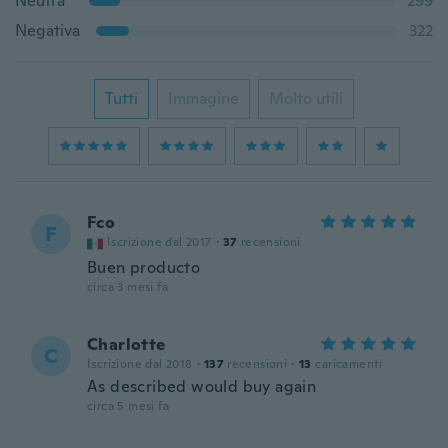
Neutra
299
Negativa
322
Tutti
Immagine
Molto utili
Fco
F
Iscrizione dal 2017
·
37
recensioni
Buen producto
circa 3 mesi fa
Charlotte
C
Iscrizione dal 2018
·
137
recensioni
·
13
caricamenti
As described would buy again
circa 5 mesi fa