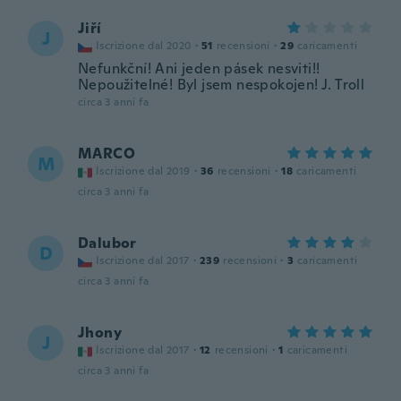
Jiří
J
Iscrizione dal 2020
·
51
recensioni
·
29
caricamenti
Nefunkční! Ani jeden pásek nesviti!!
Nepoužitelné! Byl jsem nespokojen! J. Troll
circa 3 anni fa
MARCO
M
Iscrizione dal 2019
·
36
recensioni
·
18
caricamenti
circa 3 anni fa
Dalubor
D
Iscrizione dal 2017
·
239
recensioni
·
3
caricamenti
circa 3 anni fa
Jhony
J
Iscrizione dal 2017
·
12
recensioni
·
1
caricamenti
circa 3 anni fa