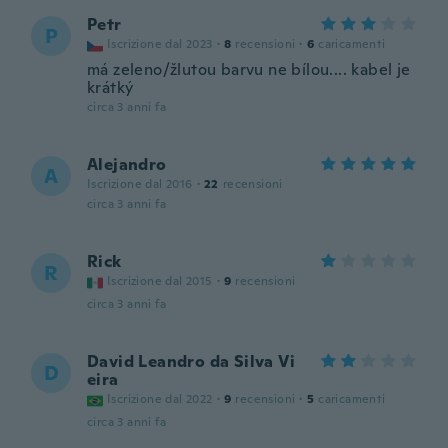
Petr
P
Iscrizione dal 2023
·
8
recensioni
·
6
caricamenti
má zeleno/žlutou barvu ne bílou.... kabel je
krátký
circa 3 anni fa
Alejandro
A
Iscrizione dal 2016
·
22
recensioni
circa 3 anni fa
Rick
R
Iscrizione dal 2015
·
9
recensioni
circa 3 anni fa
David Leandro da Silva Vi
D
eira
Iscrizione dal 2022
·
9
recensioni
·
5
caricamenti
circa 3 anni fa