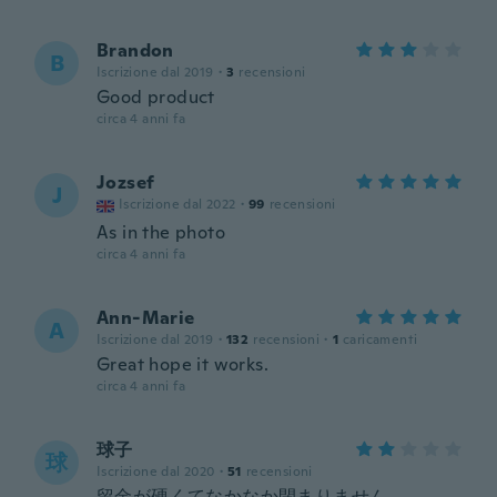
Brandon
B
Iscrizione dal 2019
·
3
recensioni
Good product
circa 4 anni fa
Jozsef
J
Iscrizione dal 2022
·
99
recensioni
As in the photo
circa 4 anni fa
Ann-Marie
A
Iscrizione dal 2019
·
132
recensioni
·
1
caricamenti
Great hope it works.
circa 4 anni fa
球子
球
Iscrizione dal 2020
·
51
recensioni
留金が硬くてなかなか閉まりません