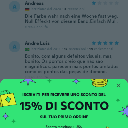
Andreas
A
Iscrizione dal 2020
·
4
recensioni
DIe Farbe wahr nach eine Woche fast weg.
Null Effeckt von diesem Band.Einfach Müll.
circa 4 anni fa
Andre Luis
A
Iscrizione dal 2015
·
12
recensioni
·
14
caricamenti
Bonito, com alguns defeitos visuais, mas,
bonito. Os pontos creio que não são
magnéticos, parecem mais pontos pintados
como os pontos das peças de dominó.
circa 5 anni fa
裕生壱
裕
Iscrizione dal 2017
·
1
recensioni
15% DI SCONTO
circa 5 anni fa
SUL TUO PRIMO ORDINE
Michael
M
Iscrizione dal 2018
Sconto massimo: 5 US$.
·
13
recensioni