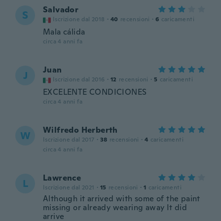
Salvador
S
Iscrizione dal 2018
·
40
recensioni
·
6
caricamenti
Mala cálida
circa 4 anni fa
Juan
J
Iscrizione dal 2016
·
12
recensioni
·
5
caricamenti
EXCELENTE CONDICIONES
circa 4 anni fa
Wilfredo Herberth
W
Iscrizione dal 2017
·
38
recensioni
·
4
caricamenti
circa 4 anni fa
Lawrence
L
Iscrizione dal 2021
·
15
recensioni
·
1
caricamenti
Although it arrived with some of the paint
missing or already wearing away It did
arrive