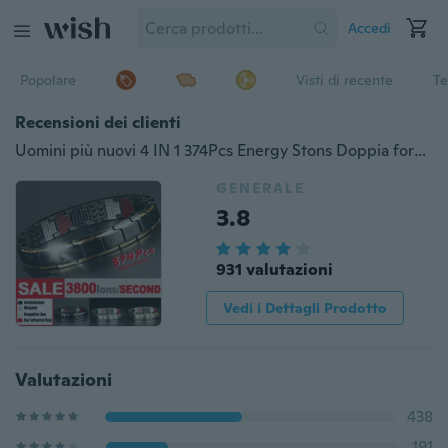
Accedi
Popolare
Visti di recente
Te
Recensioni dei clienti
Uomini più nuovi 4 IN 1 374Pcs Energy Stons Doppia forza Terapia magnetica Elementale Braccialetto Artrite Sollievo dal dolore Salute Energia Bio Magnetico Regolabile regalo maschile
GENERALE
3.8
931 valutazioni
Vedi i Dettagli Prodotto
Valutazioni
438
191