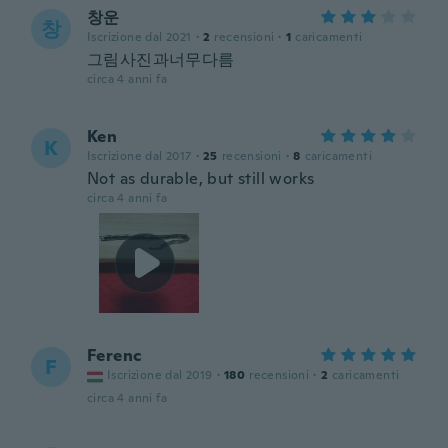
창운
창
Iscrizione dal 2021
·
2
recensioni
·
1
caricamenti
그림사진과너무다름
circa 4 anni fa
Ken
K
Iscrizione dal 2017
·
25
recensioni
·
8
caricamenti
Not as durable, but still works
circa 4 anni fa
Ferenc
F
Iscrizione dal 2019
·
180
recensioni
·
2
caricamenti
circa 4 anni fa