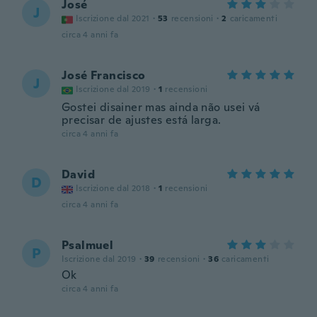
José
J
Iscrizione dal 2021
·
53
recensioni
·
2
caricamenti
circa 4 anni fa
José Francisco
J
Iscrizione dal 2019
·
1
recensioni
Gostei disainer mas ainda não usei vá
precisar de ajustes está larga.
circa 4 anni fa
David
D
Iscrizione dal 2018
·
1
recensioni
circa 4 anni fa
Psalmuel
P
Iscrizione dal 2019
·
39
recensioni
·
36
caricamenti
Ok
circa 4 anni fa