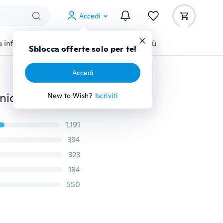
Accedi
 infanzia
Accessori per animali
Di più
Sblocca offerte solo per te!
Accedi
Set di punte da trapano in acciaio HSS rivestito in titanio standard da 50 pezzi 1/1,5/2/2,5/3 mm (senza scatola)
New to Wish?
Iscriviti
1,191
394
323
184
550