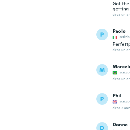
Got the 
getting
circa un a
Paolo
P
Iscrizi
Perfett
circa un a
Marcel
M
Iscrizi
circa un a
Phil
P
Iscrizi
circa 2 ann
Donna
D