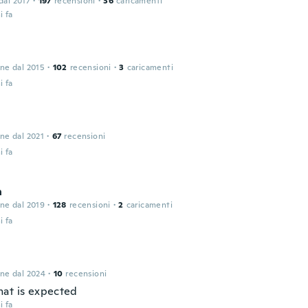
 dal 2017
·
197
recensioni
·
36
caricamenti
i fa
one dal 2015
·
102
recensioni
·
3
caricamenti
i fa
one dal 2021
·
67
recensioni
i fa
n
one dal 2019
·
128
recensioni
·
2
caricamenti
i fa
one dal 2024
·
10
recensioni
at is expected
i fa