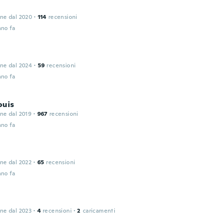
one dal 2020
·
114
recensioni
nno fa
one dal 2024
·
59
recensioni
nno fa
ouis
one dal 2019
·
967
recensioni
nno fa
one dal 2022
·
65
recensioni
nno fa
one dal 2023
·
4
recensioni
·
2
caricamenti