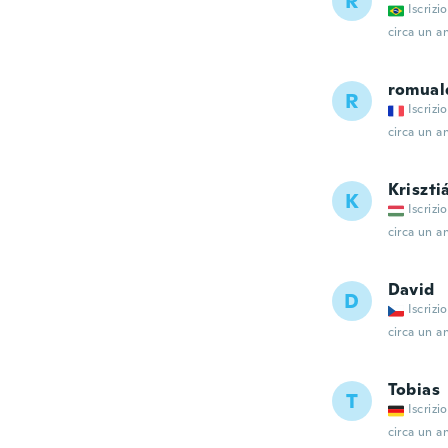
R
Iscrizi
circa un a
romual
R
Iscrizi
circa un a
Kriszti
K
Iscrizi
circa un a
David
D
Iscrizi
circa un a
Tobias
T
Iscrizi
circa un a