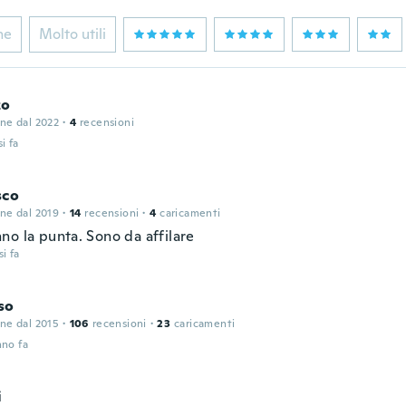
ne
Molto utili
zo
one dal 2022
·
4
recensioni
i fa
sco
one dal 2019
·
14
recensioni
·
4
caricamenti
no la punta. Sono da affilare
i fa
so
one dal 2015
·
106
recensioni
·
23
caricamenti
nno fa
i