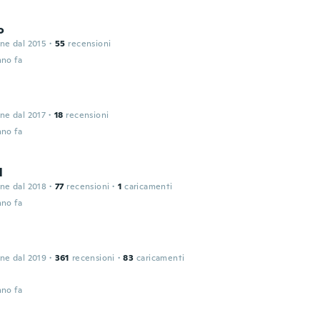
o
one dal 2015
·
55
recensioni
nno fa
one dal 2017
·
18
recensioni
nno fa
l
one dal 2018
·
77
recensioni
·
1
caricamenti
nno fa
one dal 2019
·
361
recensioni
·
83
caricamenti
nno fa