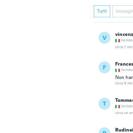
Tutti
Immagi
vincen
V
Iscrizi
circa 7 mes
France
F
Iscrizi
Non han
circa 9 mes
Tomma
T
Iscrizi
circa un a
Rudine