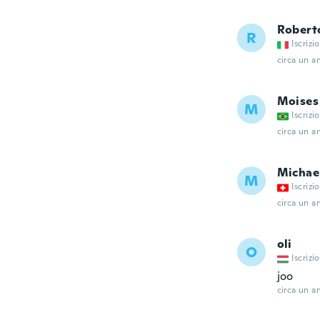
Robert
R
Iscrizi
circa un a
Moises
M
Iscrizi
circa un a
Michae
M
Iscrizi
circa un a
oli
O
Iscrizi
joo
circa un a