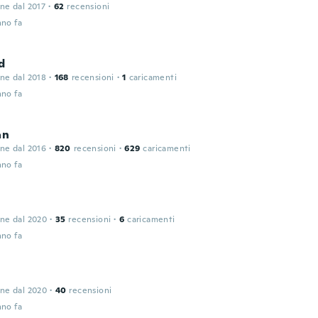
one dal 2017
·
62
recensioni
nno fa
d
one dal 2018
·
168
recensioni
·
1
caricamenti
nno fa
án
one dal 2016
·
820
recensioni
·
629
caricamenti
nno fa
one dal 2020
·
35
recensioni
·
6
caricamenti
nno fa
one dal 2020
·
40
recensioni
nno fa