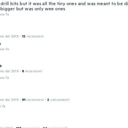
drill bits but it was all the tiny ones and was meant to be d
 bigger but was only wee ones
nno fa
one dal 2018
·
12
recensioni
p
nno fa
o
one dal 2019
·
8
recensioni
nno fa
one dal 2019
·
91
recensioni
·
2
caricamenti
i fa