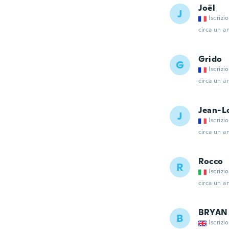
Joël
J
Iscrizi
circa un a
Grido
G
Iscrizi
circa un a
Jean-L
J
Iscrizi
circa un a
Rocco
R
Iscrizi
circa un a
BRYAN
B
Iscrizi