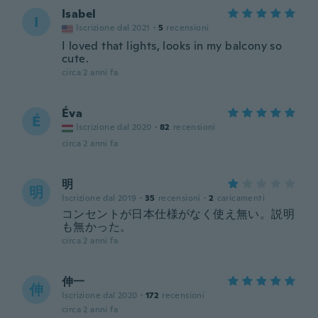
Isabel
I
Iscrizione dal 2021
·
5
recensioni
I loved that lights, looks in my balcony so
cute.
circa 2 anni fa
Éva
É
Iscrizione dal 2020
·
82
recensioni
circa 2 anni fa
明
明
Iscrizione dal 2019
·
35
recensioni
·
2
caricamenti
コンセントが日本仕様がなく使え無い。説明
も無かった。
circa 2 anni fa
伸一
伸
Iscrizione dal 2020
·
172
recensioni
circa 2 anni fa