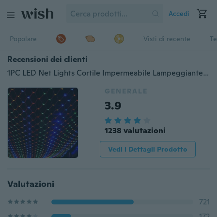
Accedi
Popolare
Visti di recente
Te
Recensioni dei clienti
1PC LED Net Lights Cortile Impermeabile Lampeggiante String Lights Festival Lights Outdoor Led Decoration Lights
GENERALE
3.9
1238 valutazioni
Vedi i Dettagli Prodotto
Valutazioni
721
172