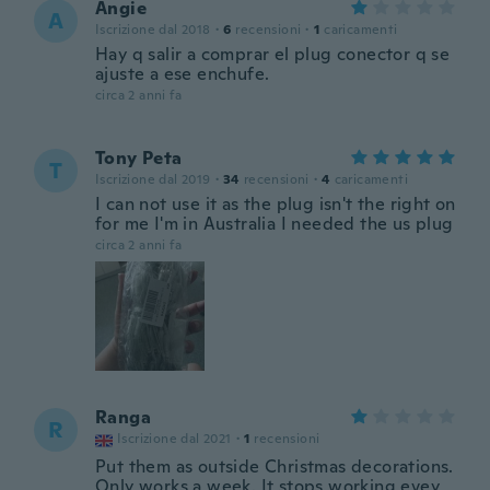
Angie
A
Iscrizione dal 2018
·
6
recensioni
·
1
caricamenti
Hay q salir a comprar el plug conector q se
ajuste a ese enchufe.
circa 2 anni fa
Tony Peta
T
Iscrizione dal 2019
·
34
recensioni
·
4
caricamenti
I can not use it as the plug isn't the right on
for me I'm in Australia I needed the us plug
circa 2 anni fa
Ranga
R
Iscrizione dal 2021
·
1
recensioni
Put them as outside Christmas decorations.
Only works a week. It stops working evey