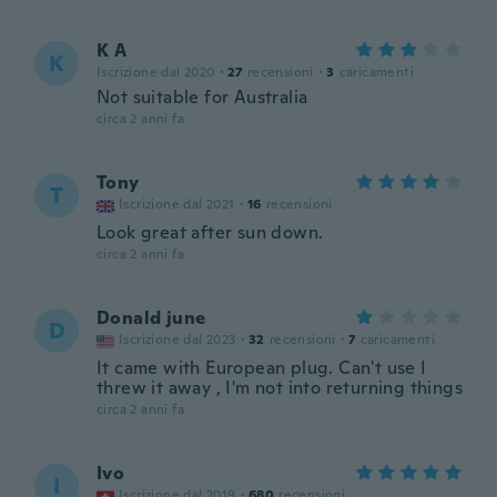
K A
K
Iscrizione dal 2020
·
27
recensioni
·
3
caricamenti
Not suitable for Australia
circa 2 anni fa
Tony
T
Iscrizione dal 2021
·
16
recensioni
Look great after sun down.
circa 2 anni fa
Donald june
D
Iscrizione dal 2023
·
32
recensioni
·
7
caricamenti
It came with European plug. Can't use I
threw it away , I'm not into returning things
circa 2 anni fa
Ivo
I
Iscrizione dal 2019
·
680
recensioni