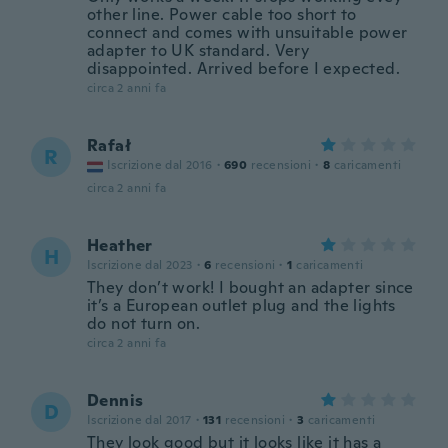
other line. Power cable too short to
connect and comes with unsuitable power
adapter to UK standard. Very
disappointed. Arrived before I expected.
circa 2 anni fa
Rafał
R
Iscrizione dal 2016
·
690
recensioni
·
8
caricamenti
circa 2 anni fa
Heather
H
Iscrizione dal 2023
·
6
recensioni
·
1
caricamenti
They don’t work! I bought an adapter since
it’s a European outlet plug and the lights
do not turn on.
circa 2 anni fa
Dennis
D
Iscrizione dal 2017
·
131
recensioni
·
3
caricamenti
They look good but it looks like it has a