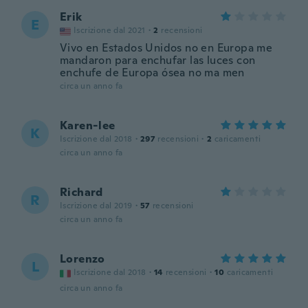
Erik
E
Iscrizione dal 2021
·
2
recensioni
Vivo en Estados Unidos no en Europa me
mandaron para enchufar las luces con
enchufe de Europa ósea no ma men
circa un anno fa
Karen-lee
K
Iscrizione dal 2018
·
297
recensioni
·
2
caricamenti
circa un anno fa
Richard
R
Iscrizione dal 2019
·
57
recensioni
circa un anno fa
Lorenzo
L
Iscrizione dal 2018
·
14
recensioni
·
10
caricamenti
circa un anno fa