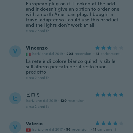
European plug on it. I looked at the add
and it doesn't give an option to order one
with a north American plug. I bought a
travel adapter so i could use this product
and the lights don't work at all
circa 2 anni fa
Vincenzo
V
Iscrizione dal 2019
·
203
recensioni
·
13
caricamenti
La rete è di colore bianco quindi visibile
sull'albero peccato per il resto buon
prodotto
circa 2 anni fa
ヒロミ
ヒ
Iscrizione dal 2019
·
129
recensioni
circa 2 anni fa
Valerio
V
Iscrizione dal 2017
·
56
recensioni
·
11
caricamenti