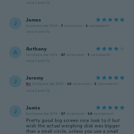
circa 2 anni fa
James
J
Iscrizione dal 2023
·
7
recensioni
·
2
caricamenti
circa 2 anni fa
Anthony
A
Iscrizione dal 2019
·
67
recensioni
·
1
caricamenti
circa 2 anni fa
Jeremy
J
Iscrizione dal 2019
·
20
recensioni
·
2
caricamenti
circa 2 anni fa
Jamie
J
Iscrizione dal 2015
·
57
recensioni
·
30
caricamenti
Pretty good big screen nice look to it but
wish the actual weighing disk was bigger
than a small circle, unless you use a small