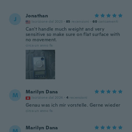
Jonathan
J
Iscrizione dal 2023
·
85
recensioni
·
60
caricamenti
Can't handle much weight and very
sensitive so make sure on flat surface with
no movement.
circa un anno fa
Marilyn Dana
M
Iscrizione dal 2024
·
4
recensioni
Genau was ich mir vorstelle. Gerne wieder
circa un anno fa
Marilyn Dana
M