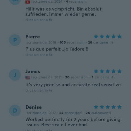
Iscrizione dal 2024
·
4
recensioni
Hält was es verspricht. Bin absolut
zufrieden. Immer wieder gerne.
circa un anno fa
Pierre
P
Iscrizione dal 2019
·
105
recensioni
·
28
caricamenti
Plus que parfait...je l'adore !!
circa un anno fa
James
J
Iscrizione dal 2021
·
20
recensioni
·
1
caricamenti
It's very precise and accurate real sensitive
circa un anno fa
Denise
D
Iscrizione dal 2017
·
82
recensioni
·
26
caricamenti
Worked perfectly for 2 years before giving
issues. Best scale I ever had.
circa un anno fa