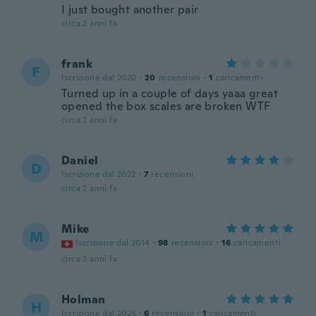
I just bought another pair
circa 2 anni fa
frank
F
Iscrizione dal 2020
·
20
recensioni
·
1
caricamenti
Turned up in a couple of days yaaa great
opened the box scales are broken WTF
circa 2 anni fa
Daniel
D
Iscrizione dal 2022
·
7
recensioni
circa 2 anni fa
Mike
M
Iscrizione dal 2014
·
98
recensioni
·
16
caricamenti
circa 2 anni fa
Holman
H
Iscrizione dal 2023
·
6
recensioni
·
1
caricamenti