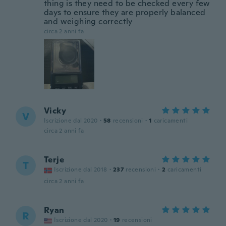
thing is they need to be checked every few
days to ensure they are properly balanced
and weighing correctly
circa 2 anni fa
Vicky
V
Iscrizione dal 2020
·
58
recensioni
·
1
caricamenti
circa 2 anni fa
Terje
T
Iscrizione dal 2018
·
237
recensioni
·
2
caricamenti
circa 2 anni fa
Ryan
R
Iscrizione dal 2020
·
19
recensioni