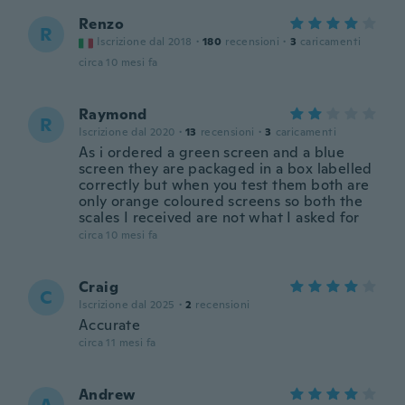
Renzo
R
Iscrizione dal 2018
·
180
recensioni
·
3
caricamenti
circa 10 mesi fa
Raymond
R
Iscrizione dal 2020
·
13
recensioni
·
3
caricamenti
As i ordered a green screen and a blue
screen they are packaged in a box labelled
correctly but when you test them both are
only orange coloured screens so both the
scales I received are not what I asked for
circa 10 mesi fa
Craig
C
Iscrizione dal 2025
·
2
recensioni
Accurate
circa 11 mesi fa
Andrew