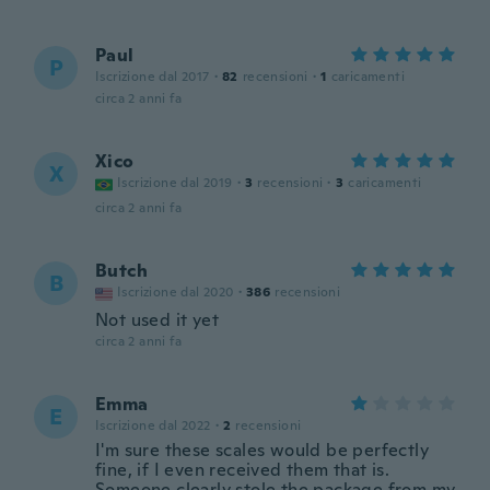
Paul
P
Iscrizione dal 2017
·
82
recensioni
·
1
caricamenti
circa 2 anni fa
Xico
X
Iscrizione dal 2019
·
3
recensioni
·
3
caricamenti
circa 2 anni fa
Butch
B
Iscrizione dal 2020
·
386
recensioni
Not used it yet
circa 2 anni fa
Emma
E
Iscrizione dal 2022
·
2
recensioni
I'm sure these scales would be perfectly
fine, if I even received them that is.
Someone clearly stole the package from my