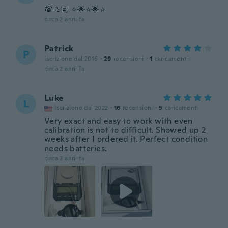
💯👍🏻 ⭐️🌟⭐️🌟⭐️
circa 2 anni fa
Patrick
P
Iscrizione dal 2016
·
29
recensioni
·
1
caricamenti
circa 2 anni fa
Luke
L
Iscrizione dal 2022
·
16
recensioni
·
5
caricamenti
Very exact and easy to work with even
calibration is not to difficult. Showed up 2
weeks after I ordered it. Perfect condition
needs batteries.
circa 2 anni fa