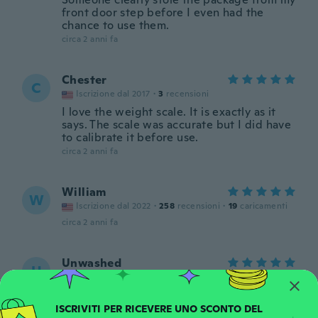
front door step before I even had the
chance to use them.
circa 2 anni fa
Chester
C
Iscrizione dal 2017
·
3
recensioni
I love the weight scale. It is exactly as it
says. The scale was accurate but I did have
to calibrate it before use.
circa 2 anni fa
William
W
Iscrizione dal 2022
·
258
recensioni
·
19
caricamenti
circa 2 anni fa
Unwashed
U
Iscrizione dal 2023
·
7
recensioni
·
4
caricamenti
Was exactly what was expected. Definitely
going to buy more as it sold instantly.