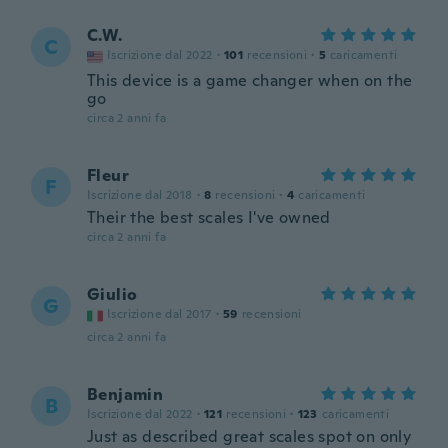
C.W.
C
Iscrizione dal 2022
·
101
recensioni
·
5
caricamenti
This device is a game changer when on the
go
circa 2 anni fa
Fleur
F
Iscrizione dal 2018
·
8
recensioni
·
4
caricamenti
Their the best scales I've owned
circa 2 anni fa
Giulio
G
Iscrizione dal 2017
·
59
recensioni
circa 2 anni fa
Benjamin
B
Iscrizione dal 2022
·
121
recensioni
·
123
caricamenti
Just as described great scales spot on only