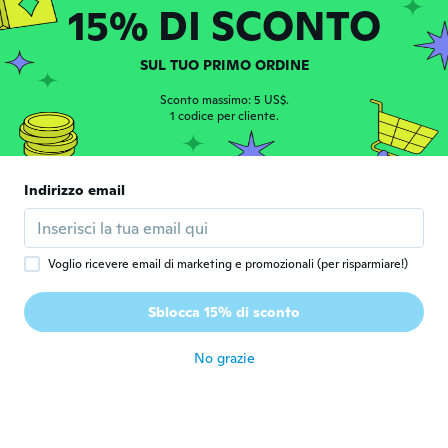
circa 2 anni fa
15% DI SCONTO
Peter
SUL TUO PRIMO ORDINE
P
Iscrizione dal 2017
·
135
recensioni
·
3
caricamenti
Sconto massimo: 5 US$.
circa 2 anni fa
1 codice per cliente.
Nicole
N
Iscrizione dal 2017
·
18
recensioni
·
2
caricamenti
Indirizzo email
Great scales to use, easy calibration, very
accurate. Highly recommend
circa 2 anni fa
Voglio ricevere email di marketing e promozionali (per risparmiare!)
Byron Javier
B
Sblocca 15% di sconto
Iscrizione dal 2017
·
77
recensioni
·
18
caricamenti
circa 2 anni fa
No grazie
Caoimhín
C
Iscrizione dal 2021
·
139
recensioni
·
1
caricamenti
Present. He loved them.