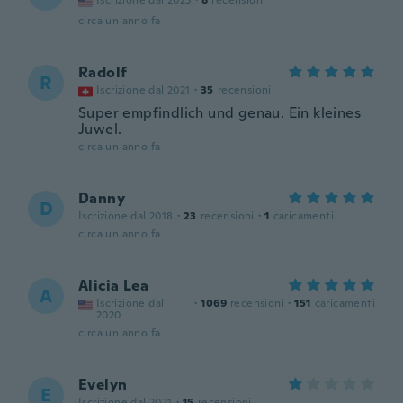
Iscrizione dal 2023
·
8
recensioni
circa un anno fa
Radolf
R
Iscrizione dal 2021
·
35
recensioni
Super empfindlich und genau. Ein kleines
Juwel.
circa un anno fa
Danny
D
Iscrizione dal 2018
·
23
recensioni
·
1
caricamenti
circa un anno fa
Alicia Lea
A
Iscrizione dal
·
1069
recensioni
·
151
caricamenti
2020
circa un anno fa
Evelyn
E
Iscrizione dal 2021
·
15
recensioni