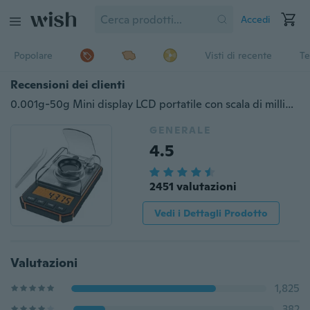
Accedi
Popolare
Visti di recente
Te
Recensioni dei clienti
0.001g-50g Mini display LCD portatile con scala di milligrammi digitale con pinzette per pesi di calibrazione da 50g
GENERALE
4.5
2451 valutazioni
Vedi i Dettagli Prodotto
Valutazioni
1,825
382