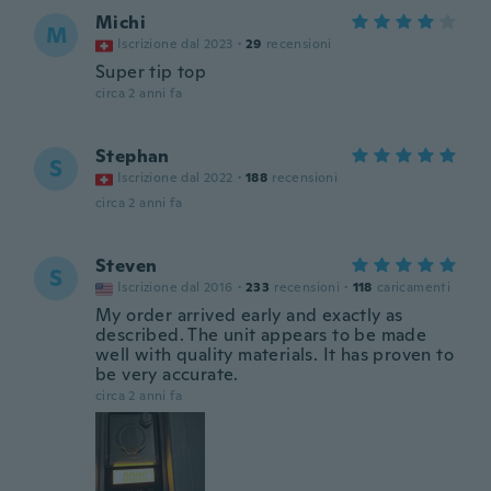
Michi
M
Iscrizione dal 2023
·
29
recensioni
Super tip top
circa 2 anni fa
Stephan
S
Iscrizione dal 2022
·
188
recensioni
circa 2 anni fa
Steven
S
Iscrizione dal 2016
·
233
recensioni
·
118
caricamenti
My order arrived early and exactly as
described. The unit appears to be made
well with quality materials. It has proven to
be very accurate.
circa 2 anni fa