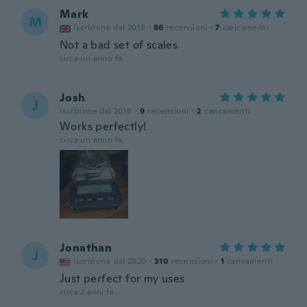
Mark
M
Iscrizione dal 2018
·
86
recensioni
·
7
caricamenti
Not a bad set of scales
circa un anno fa
Josh
J
Iscrizione dal 2019
·
9
recensioni
·
2
caricamenti
Works perfectly!
circa un anno fa
Jonathan
J
Iscrizione dal 2020
·
310
recensioni
·
1
caricamenti
Just perfect for my uses
circa 2 anni fa