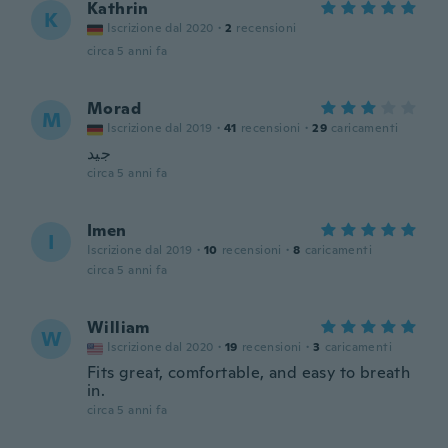
Kathrin
K
Iscrizione dal 2020
·
2
recensioni
circa 5 anni fa
Morad
M
Iscrizione dal 2019
·
41
recensioni
·
29
caricamenti
جيد
circa 5 anni fa
Imen
I
Iscrizione dal 2019
·
10
recensioni
·
8
caricamenti
circa 5 anni fa
William
W
Iscrizione dal 2020
·
19
recensioni
·
3
caricamenti
Fits great, comfortable, and easy to breath
in.
circa 5 anni fa