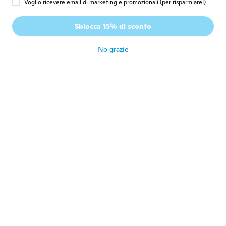
Voglio ricevere email di marketing e promozionali (per risparmiare!)
Anja
Sblocca 15% di sconto
A
Iscrizione dal 2018
·
2
recensioni
circa 5 anni fa
No grazie
ANDREJ
A
Iscrizione dal 2020
·
10
recensioni
circa 5 anni fa
Shearer
S
Iscrizione dal 2020
·
76
recensioni
·
2
caricamenti
circa 5 anni fa
Susan
S
Iscrizione dal 2020
·
3
recensioni
·
1
caricamenti
Shows 4lights only got 1 it was tor to
pieces in mail,light itself was all broken up
but light was flashing on&off could not
turn off