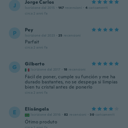
Jorge Carlos
J
Iscrizione dal 2015
·
147
recensioni
·
4
caricamenti
circa 2 anni fa
Pey
P
Iscrizione dal 2023
·
25
recensioni
Parfait
circa 2 anni fa
Gilberto
G
Iscrizione dal 2017
·
18
recensioni
Fácil de poner, cumple su función y me ha
durado bastantes, no se despega si limpias
bien tu cristal antes de ponerlo
circa 2 anni fa
Elisângela
E
Iscrizione dal 2016
·
82
recensioni
·
30
caricamenti
Ótimo produto
circa 2 anni fa