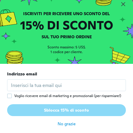
Milena
M
Iscrizione dal 2016
·
227
recensioni
·
142
caricamenti
Perfetti per la pioggia 👍
15% DI SCONTO
circa 2 anni fa
SUL TUO PRIMO ORDINE
Sconto massimo: 5 US$.
1 codice per cliente.
Giovanni
G
Indirizzo email
Iscrizione dal 2018
·
54
recensioni
·
9
caricamenti
Non serve a nulla
circa 2 anni fa
Voglio ricevere email di marketing e promozionali (per risparmiare!)
Christian
C
Sblocca 15% di sconto
Iscrizione dal 2021
·
8
recensioni
·
1
caricamenti
circa 2 anni fa
No grazie