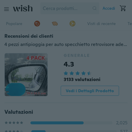
Accedi
Popolare
Visti di recente
Te
Recensioni dei clienti
4 pezzi antipioggia per auto specchietto retrovisore adesivo antiappannamento pellicola protettiva scudo antipioggia
GENERALE
4.3
3133 valutazioni
Vedi i Dettagli Prodotto
Valutazioni
2,025
527