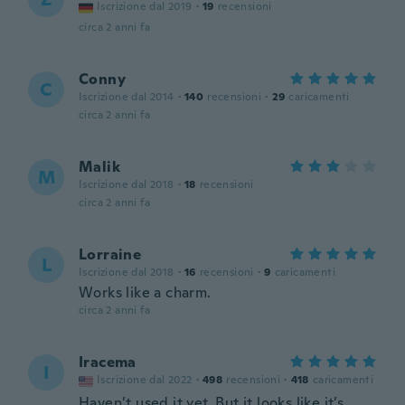
Iscrizione dal 2019
·
19
recensioni
circa 2 anni fa
Conny
C
Iscrizione dal 2014
·
140
recensioni
·
29
caricamenti
circa 2 anni fa
Malik
M
Iscrizione dal 2018
·
18
recensioni
circa 2 anni fa
Lorraine
L
Iscrizione dal 2018
·
16
recensioni
·
9
caricamenti
Works like a charm.
circa 2 anni fa
Iracema
I
Iscrizione dal 2022
·
498
recensioni
·
418
caricamenti
Haven’t used it yet, But it looks like it’s