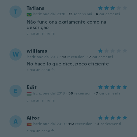
Tatiana
T
Iscrizione dal 2020
·
13
recensioni
·
4
caricamenti
Não funciona exatamente como na
descrição
circa un anno fa
williams
W
Iscrizione dal 2017
·
19
recensioni
·
7
caricamenti
No hace lo que dice, poco eficiente
circa un anno fa
Edit
E
Iscrizione dal 2018
·
56
recensioni
·
7
caricamenti
circa un anno fa
Aitor
A
Iscrizione dal 2019
·
112
recensioni
·
2
caricamenti
circa un anno fa