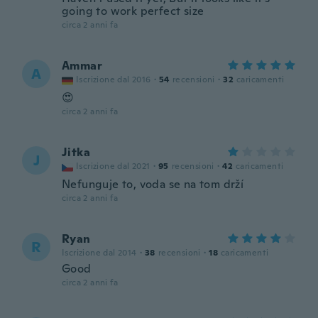
going to work perfect size
circa 2 anni fa
Ammar
A
Iscrizione dal 2016
·
54
recensioni
·
32
caricamenti
😍
circa 2 anni fa
Jitka
J
Iscrizione dal 2021
·
95
recensioni
·
42
caricamenti
Nefunguje to, voda se na tom drží
circa 2 anni fa
Ryan
R
Iscrizione dal 2014
·
38
recensioni
·
18
caricamenti
Good
circa 2 anni fa