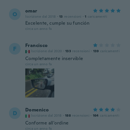
omar
O
Iscrizione dal 2018
·
13
recensioni
·
1
caricamenti
Excelente, cumple su función
circa un anno fa
Francisco
F
Iscrizione dal 2020
·
133
recensioni
·
139
caricamenti
Completamente inservible
circa un anno fa
Domenico
D
Iscrizione dal 2018
·
188
recensioni
·
164
caricamenti
Conforme all'ordine
circa un anno fa