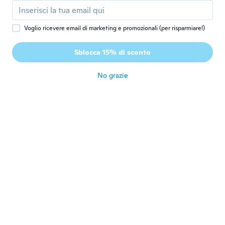
circa 4 anni fa
Voglio ricevere email di marketing e promozionali (per risparmiare!)
Linda
L
Iscrizione dal 2018
·
8
recensioni
Sblocca 15% di sconto
Fabulous for price
circa 4 anni fa
No grazie
Doris
D
Iscrizione dal 2017
·
376
recensioni
·
23
caricamenti
Es linda pero sé ve muy artificial
circa 4 anni fa
Laurie
L
Iscrizione dal 2016
·
111
recensioni
·
7
caricamenti
Beautiful. Love it
circa 4 anni fa
Miranda
M
Iscrizione dal 2015
·
275
recensioni