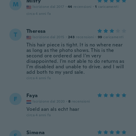
Misty
M
Iscrizione dal 2017
·
44
recensioni
·
1
caricamenti
circa 4 anni fa
Theresa
T
Iscrizione dal 2015
·
243
recensioni
·
99
caricamenti
This hair piece is tight. It is no where near
as long as the photo shows. This is the
second ore ordered and I'm very
disappointed. I'm not able to do returns as
I'm disabled and unable to drive. and I will
add both to my yard sale.
circa 4 anni fa
Faya
F
Iscrizione dal 2020
·
8
recensioni
Voeld aan als echt haar
circa 4 anni fa
Simona