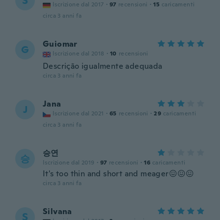
S
Iscrizione dal 2017
·
97
recensioni
·
15
caricamenti
circa 3 anni fa
Guiomar
G
Iscrizione dal 2018
·
10
recensioni
Descrição igualmente adequada
circa 3 anni fa
Jana
J
Iscrizione dal 2021
·
65
recensioni
·
29
caricamenti
circa 3 anni fa
승연
승
Iscrizione dal 2019
·
97
recensioni
·
16
caricamenti
It's too thin and short and meager😖😖😖
circa 3 anni fa
Silvana
S