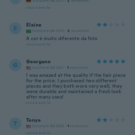
Iscrizione dal 2017
·
2
recensioni
circa 3 anni fa
Elaine
E
Iscrizione dal 2019
·
2
recensioni
A cor é muito diferente da foto
circa 3 anni fa
Georgann
G
Iscrizione dal 2021
·
1
recensioni
I was amazed at the quality if the hair piece
for the price. I purchased two different
pieces and they both wore very well, they
were durable and maintained a fresh look
after many uses!
circa 4 anni fa
Tonya
T
Iscrizione dal 2022
·
1
recensioni
circa 4 anni fa