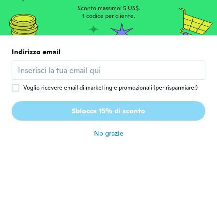
circa 2 anni fa
Sconto massimo: 5 US$.
1 codice per cliente.
Ralf
R
Iscrizione dal 2018
·
122
recensioni
·
12
caricamenti
Indirizzo email
...very good...
circa 2 anni fa
Voglio ricevere email di marketing e promozionali (per risparmiare!)
Marie Laurence
M
Iscrizione dal 2015
·
463
recensioni
Sblocca 15% di sconto
Super
circa 2 anni fa
No grazie
Carlos
C
Iscrizione dal 2018
·
73
recensioni
·
6
caricamenti
circa 2 anni fa
Ringo
R
Iscrizione dal 2017
·
29
recensioni
·
2
caricamenti