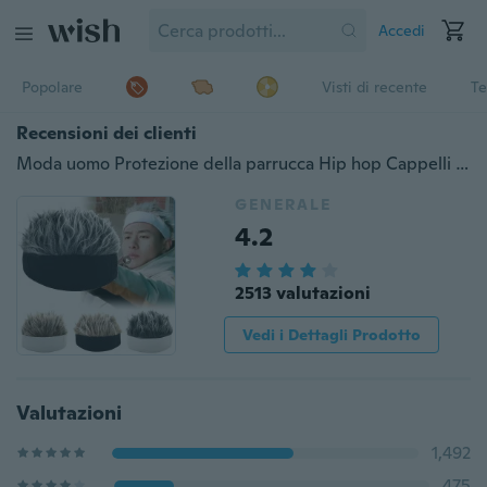
Accedi
Popolare
Visti di recente
Te
Recensioni dei clienti
Moda uomo Protezione della parrucca Hip hop Cappelli regolabili Cartoon Cosplay Cappello per capelli Puntelli per giochi di ruolo Pullover Hat Band Cappello vocale Regali divertenti
GENERALE
4.2
2513 valutazioni
Vedi i Dettagli Prodotto
Valutazioni
1,492
475