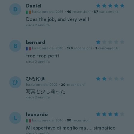
Daniel
D
Iscrizione dal 2015
·
49
recensioni
·
37
caricamenti
Does the job, and very well!
circa 2 anni fa
bernard
B
Iscrizione dal 2018
·
179
recensioni
·
1
caricamenti
trop trop petit
circa 2 anni fa
ひろゆき
ひ
Iscrizione dal 2022
·
20
recensioni
写真と少し違った
circa 2 anni fa
leonardo
L
Iscrizione dal 2016
·
98
recensioni
Mi aspettavo di meglio ma .....simpatico
circa 2 anni fa