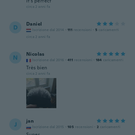
It's perfect
circa 2 anni fa
Daniel
D
Iscrizione dal 2014
·
111
recensioni
·
5
caricamenti
circa 2 anni fa
Nicolas
N
Iscrizione dal 2016
·
411
recensioni
·
184
caricamenti
Très bien
circa 2 anni fa
jan
J
Iscrizione dal 2015
·
105
recensioni
·
2
caricamenti
Super