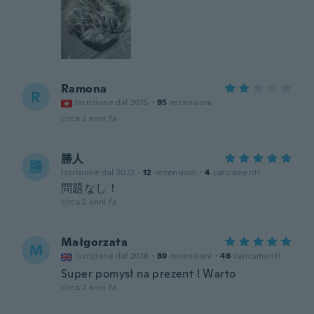
Ramona
R
Iscrizione dal 2015
·
95
recensioni
circa 2 anni fa
勝人
勝
Iscrizione dal 2022
·
12
recensioni
·
4
caricamenti
問題なし！
circa 2 anni fa
Małgorzata
M
Iscrizione dal 2016
·
89
recensioni
·
46
caricamenti
Super pomysł na prezent ! Warto
circa 2 anni fa