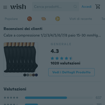
Accedi
Popolare
Visti di recente
Te
Recensioni dei clienti
Calze a compressione 1/2/3/4/5/6/7/8 paio 15-30 mmHg è il miglior atletico e medico per uomini e donne che corrono infermiera di viaggio di volo
GENERALE
4.3
1020 valutazioni
Vedi i Dettagli Prodotto
Valutazioni
637
191