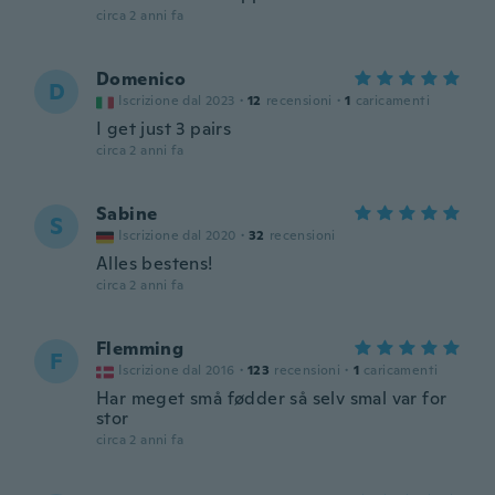
circa 2 anni fa
Domenico
D
Iscrizione dal 2023
·
12
recensioni
·
1
caricamenti
I get just 3 pairs
circa 2 anni fa
Sabine
S
Iscrizione dal 2020
·
32
recensioni
Alles bestens!
circa 2 anni fa
Flemming
F
Iscrizione dal 2016
·
123
recensioni
·
1
caricamenti
Har meget små fødder så selv smal var for
stor
circa 2 anni fa