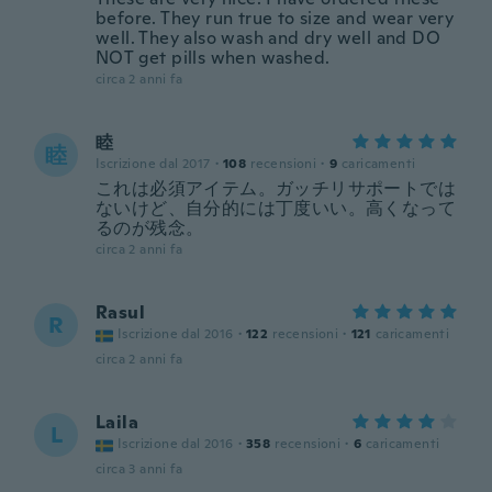
before. They run true to size and wear very
well. They also wash and dry well and DO
NOT get pills when washed.
circa 2 anni fa
睦
睦
Iscrizione dal 2017
·
108
recensioni
·
9
caricamenti
これは必須アイテム。ガッチリサポートでは
ないけど、自分的には丁度いい。高くなって
るのが残念。
circa 2 anni fa
Rasul
R
Iscrizione dal 2016
·
122
recensioni
·
121
caricamenti
circa 2 anni fa
Laila
L
Iscrizione dal 2016
·
358
recensioni
·
6
caricamenti
circa 3 anni fa