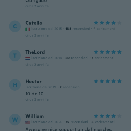
Obrigado
circa 2 anni fa
Catello
C
Iscrizione dal 2015
·
138
recensioni
·
4
caricamenti
circa 2 anni fa
TheLord
T
Iscrizione dal 2014
·
89
recensioni
·
1
caricamenti
circa 2 anni fa
Hector
H
Iscrizione dal 2019
·
2
recensioni
10 de 10
circa 2 anni fa
William
W
Iscrizione dal 2020
·
15
recensioni
·
3
caricamenti
Awesome nice support on claf muscles.