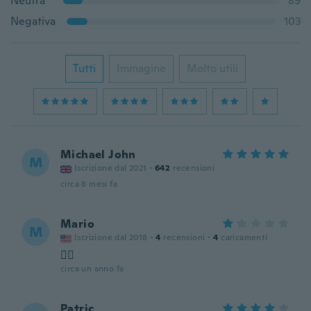
Neutra
89
Negativa
103
Tutti
Immagine
Molto utili
Michael John
M
Iscrizione dal 2021
·
642
recensioni
circa 8 mesi fa
Mario
M
Iscrizione dal 2018
·
4
recensioni
·
4
caricamenti
👌🏽
circa un anno fa
Patric