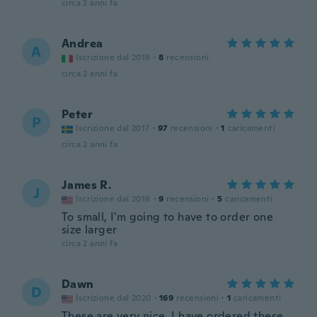
circa 2 anni fa
Andrea
A
Iscrizione dal 2018
·
8
recensioni
circa 2 anni fa
Peter
P
Iscrizione dal 2017
·
97
recensioni
·
1
caricamenti
circa 2 anni fa
James R.
J
Iscrizione dal 2016
·
9
recensioni
·
5
caricamenti
To small, I'm going to have to order one
size larger
circa 2 anni fa
Dawn
D
Iscrizione dal 2020
·
169
recensioni
·
1
caricamenti
These are very nice. I have ordered these