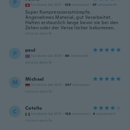
P
Iscrizione dal 2017
·
128
recensioni
·
47
caricamenti
Super Kompressionsstrümpfe.
Angenehmes Material, gut Verarbeitet.
Halten erstaunlich lange bevor sie bei den
Zehen oder der Verse löcher bekommen.
circa un anno fa
paul
P
Iscrizione dal 2018
·
80
recensioni
circa un anno fa
Michael
M
Iscrizione dal 2019
·
247
recensioni
circa un anno fa
Catello
C
Iscrizione dal 2015
·
138
recensioni
·
4
caricamenti
circa un anno fa