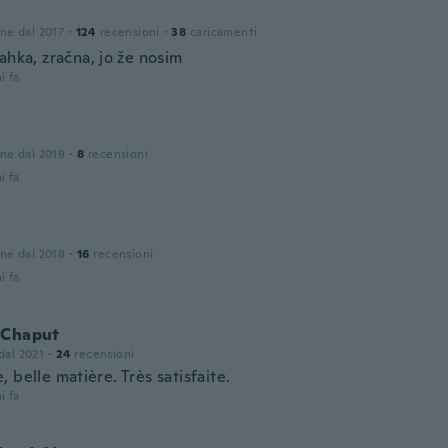
one dal 2017
·
124
recensioni
·
38
caricamenti
ahka, zračna, jo že nosim
i fa
one dal 2019
·
8
recensioni
i fa
one dal 2018
·
16
recensioni
i fa
 Chaput
 dal 2021
·
24
recensioni
 belle matière. Très satisfaite.
i fa