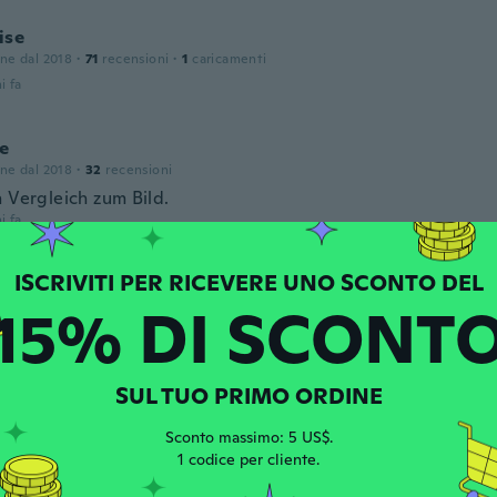
ise
one dal 2018
·
71
recensioni
·
1
caricamenti
i fa
e
one dal 2018
·
32
recensioni
n Vergleich zum Bild.
i fa
r
15% DI SCONT
one dal 2021
·
18
recensioni
e like a dress than a top. Too long to wear with leggings in
i fa
SUL TUO PRIMO ORDINE
r
Sconto massimo: 5 US$.
one dal 2021
·
18
recensioni
1 codice per cliente.
i fa