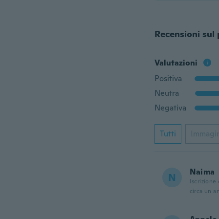
Recensioni sul
Valutazioni
Positiva
Neutra
Negativa
Tutti
Immagi
Naima
N
Iscrizione
circa un a