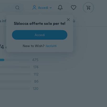
Accedi
 infanzia
Accessori per animali
Di più
Sblocca offerte solo per te!
Accedi
T-shirt a maniche lunghe svasate a maniche corte a 3/4 con stampa floreale vintage paisley impero moda donna S-5XL
New to Wish?
Iscriviti
475
174
112
86
120