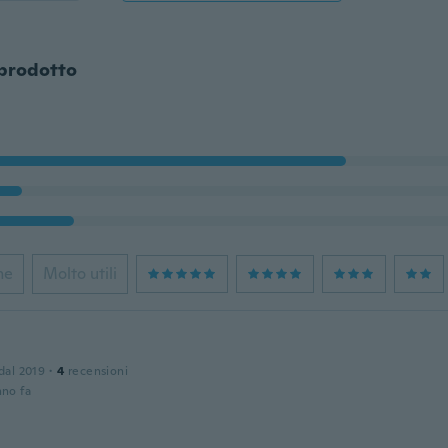
 prodotto
ne
Molto utili
 dal 2019
·
4
recensioni
nno fa