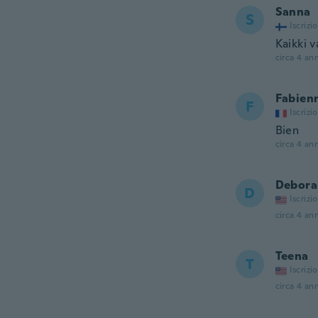
Sanna
S
Iscrizi
Kaikki v
circa 4 ann
Fabien
F
Iscrizi
Bien
circa 4 ann
Debora
D
Iscrizi
circa 4 ann
Teena
T
Iscrizi
circa 4 ann