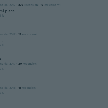
one dal 2017
·
276
recensioni
·
9
caricamenti
mi piace
i fa
one dal 2017
·
12
recensioni
t.
i fa
a
one dal 2017
·
20
recensioni
i fa
y
one dal 2018
·
11
recensioni
i fa