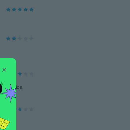
O
 my opinion.