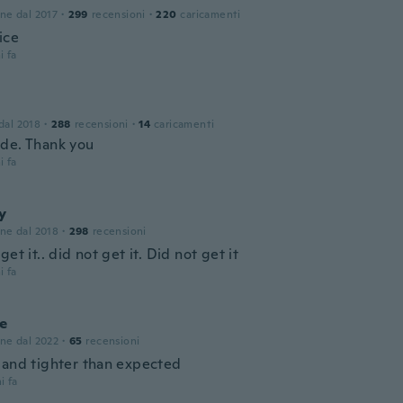
one dal 2017
·
299
recensioni
·
220
caricamenti
ice
i fa
 dal 2018
·
288
recensioni
·
14
caricamenti
de. Thank you
i fa
y
one dal 2018
·
298
recensioni
get it.. did not get it. Did not get it
i fa
ne
one dal 2022
·
65
recensioni
 and tighter than expected
i fa