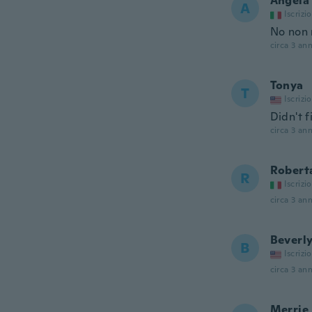
Angela
A
Iscrizi
No non 
circa 3 ann
Tonya
T
Iscrizi
Didn't fi
circa 3 ann
Robert
R
Iscrizi
circa 3 ann
Beverl
B
Iscrizi
circa 3 ann
Merrie