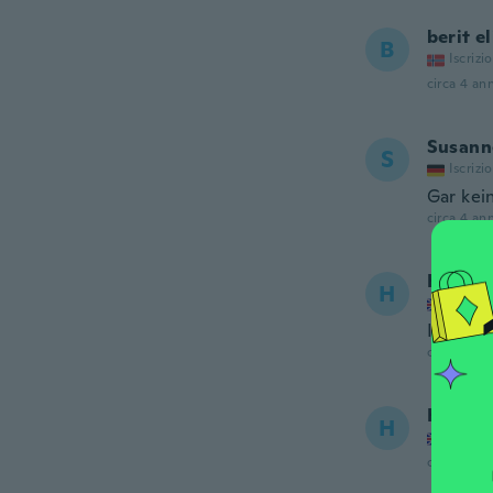
berit el
B
Iscrizi
circa 4 ann
Susann
S
Iscrizi
Gar kei
circa 4 ann
Heathe
H
Iscrizi
It's mor
circa 4 ann
Heathe
H
Iscrizi
circa 4 ann