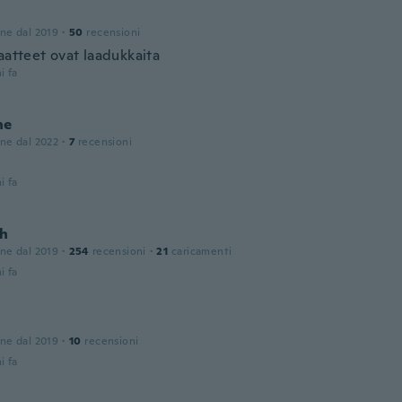
one dal 2019
·
50
recensioni
aatteet ovat laadukkaita
i fa
ne
one dal 2022
·
7
recensioni
i fa
h
one dal 2019
·
254
recensioni
·
21
caricamenti
i fa
one dal 2019
·
10
recensioni
i fa