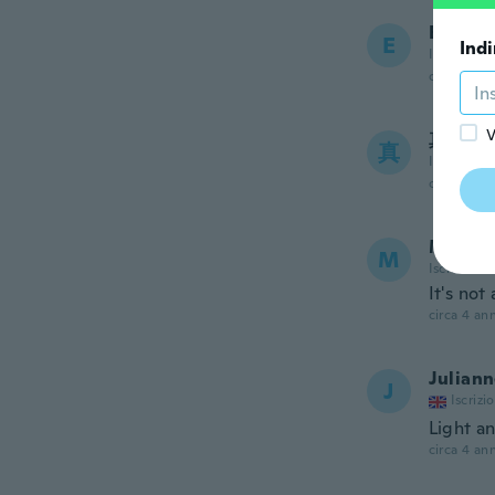
Emma
E
Indi
Iscrizione
circa 4 ann
V
真理
真
Iscrizione
circa 4 ann
Manth
M
Iscrizione
It's not
circa 4 ann
Julian
J
Iscrizi
Light a
circa 4 ann