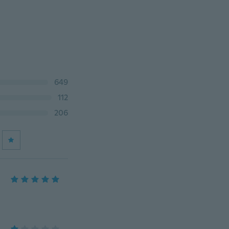
649
112
206