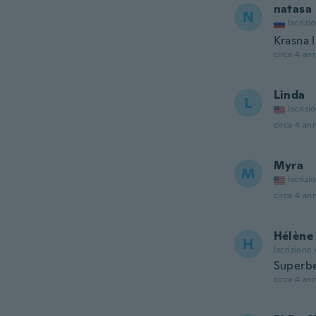
natasa
N
Iscrizi
Krasna l
circa 4 ann
Linda
L
Iscrizi
circa 4 ann
Myra
M
Iscrizi
circa 4 ann
Hélène
H
Iscrizione
Superbe,
circa 4 ann