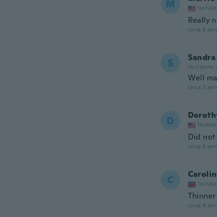
M
Iscrizi
Really n
circa 3 ann
Sandra
S
Iscrizione
Well ma
circa 3 ann
Doroth
D
Iscrizi
Did not 
circa 3 ann
Caroli
C
Iscrizi
Thinner
circa 4 ann