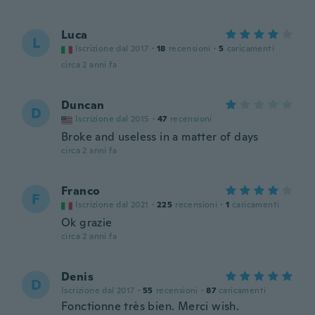
Luca
L
Iscrizione dal 2017
·
18
recensioni
·
5
caricamenti
circa 2 anni fa
Duncan
D
Iscrizione dal 2015
·
47
recensioni
Broke and useless in a matter of days
circa 2 anni fa
Franco
F
Iscrizione dal 2021
·
225
recensioni
·
1
caricamenti
Ok grazie
circa 2 anni fa
Denis
D
Iscrizione dal 2017
·
55
recensioni
·
87
caricamenti
Fonctionne très bien. Merci wish.