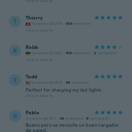
circa un anno fa
Thierry
T
Iscrizione dal 2019
·
559
recensioni
circa un anno fa
Robb
R
Iscrizione dal 2021
·
159
recensioni
·
2
caricamenti
circa un anno fa
Todd
T
Iscrizione dal 2018
·
65
recensioni
Perfect for charging my led lights
circa un anno fa
Pablo
P
Iscrizione dal 2017
·
26
recensioni
·
9
caricamenti
Bueno pero se necesita un buen cargador
de pared.