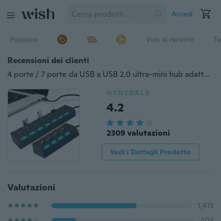
Accedi
Popolare
Visti di recente
Te
Recensioni dei clienti
4 porte / 7 porte da USB a USB 2.0 ultra-mini hub adattatore hub interruttore di accensione / spegnimento per PC laptop computer
GENERALE
4.2
2309 valutazioni
Vedi i Dettagli Prodotto
Valutazioni
1,413
403