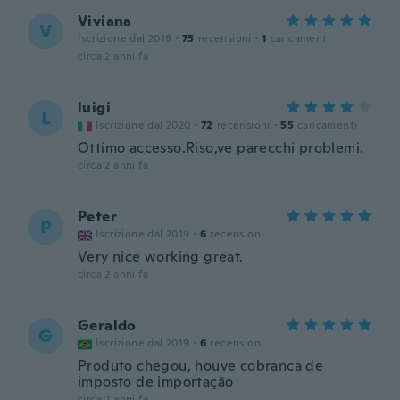
Viviana
V
Iscrizione dal 2019
·
75
recensioni
·
1
caricamenti
circa 2 anni fa
luigi
L
Iscrizione dal 2020
·
72
recensioni
·
55
caricamenti
Ottimo accesso.Riso,ve parecchi problemi.
circa 2 anni fa
Peter
P
Iscrizione dal 2019
·
6
recensioni
Very nice working great.
circa 2 anni fa
Geraldo
G
Iscrizione dal 2019
·
6
recensioni
Produto chegou, houve cobranca de
imposto de importação
circa 2 anni fa