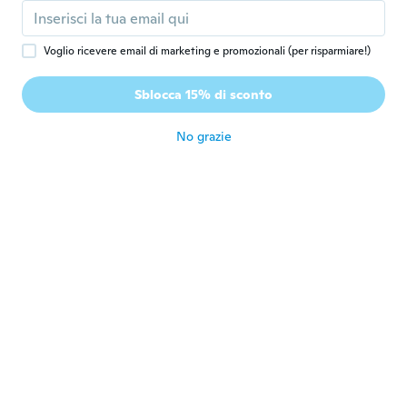
P
Iscrizione dal 2023
·
6
recensioni
circa 2 anni fa
Voglio ricevere email di marketing e promozionali (per risparmiare!)
Cyril
C
Sblocca 15% di sconto
Iscrizione dal 2017
·
74
recensioni
circa 2 anni fa
No grazie
Fernando
F
Iscrizione dal 2019
·
6
recensioni
·
1
caricamenti
circa 2 anni fa
Rune
R
Iscrizione dal 2018
·
260
recensioni
circa 2 anni fa
DeRon
D
Iscrizione dal 2018
·
44
recensioni
This item is exactly what I needed.