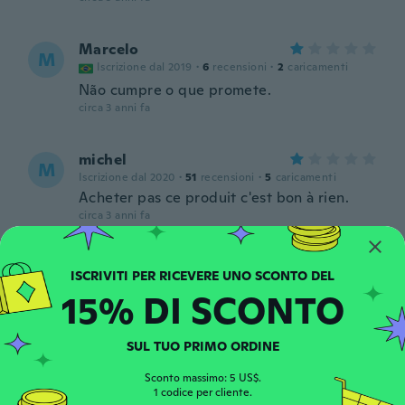
Marcelo
M
Iscrizione dal 2019
·
6
recensioni
·
2
caricamenti
Não cumpre o que promete.
circa 3 anni fa
michel
M
Iscrizione dal 2020
·
51
recensioni
·
5
caricamenti
Acheter pas ce produit c'est bon à rien.
circa 3 anni fa
Colin
C
Iscrizione dal 2020
·
161
recensioni
15% DI SCONTO
circa 3 anni fa
SUL TUO PRIMO ORDINE
Rosella
R
Iscrizione dal 2021
·
110
recensioni
·
32
caricamenti
Sconto massimo: 5 US$.
1 codice per cliente.
circa 3 anni fa