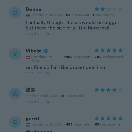
Donna
D
Iscrizione dal 2014
·
65
recensioni
·
1
caricamenti
I actually thought theses would be bigger
but there the size of a little fingernail
circa 3 anni fa
Vibeke
V
Iscrizione dal
·
1482
recensioni
·
200
caricamenti
2016
ser fine ud har ikke prøvet dem i nu
circa 3 anni fa
成美
成
Iscrizione dal 2020
·
21
recensioni
circa 3 anni fa
gerrit
G
Iscrizione dal 2016
·
433
recensioni
·
65
caricamenti
Werkt goed