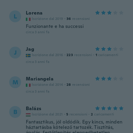
Lorena
L
Iscrizione dal 2019
·
36
recensioni
Funzionante e ha successi
circa 3 anni fa
Jag
J
Iscrizione dal 2016
·
223
recensioni
·
1
caricamenti
circa 3 anni fa
Mariangela
M
Iscrizione dal 2014
·
28
recensioni
circa 3 anni fa
Balázs
B
Iscrizione dal 2021
·
5
recensioni
·
2
caricamenti
Fantasztikus, jól oldódik. Egy kincs, minden
háztartásba kötelező tartozék. Tisztítás,
ápolás, fertőtlenítés elengedhetetlen