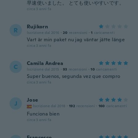
早速使いました。 とても使いやすいです。
circa 3 anni fa
Rujikorn
R
Iscrizione dal 2016
·
20
recensioni
·
1
caricamenti
Vart är min paket nu jag väntar jätte länge
circa 3 anni fa
Camila Andrea
C
Iscrizione dal 2015
·
93
recensioni
·
10
caricamenti
Super buenos, segunda vez que compro
circa 3 anni fa
Jose
J
Iscrizione dal 2018
·
192
recensioni
·
160
caricamenti
Funciona bien
circa 3 anni fa
Francesco