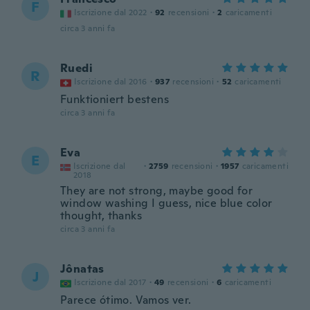
F
Iscrizione dal 2022
·
92
recensioni
·
2
caricamenti
circa 3 anni fa
Ruedi
R
Iscrizione dal 2016
·
937
recensioni
·
52
caricamenti
Funktioniert bestens
circa 3 anni fa
Eva
E
Iscrizione dal
·
2759
recensioni
·
1957
caricamenti
2018
They are not strong, maybe good for
window washing I guess, nice blue color
thought, thanks
circa 3 anni fa
Jônatas
J
Iscrizione dal 2017
·
49
recensioni
·
6
caricamenti
Parece ótimo. Vamos ver.