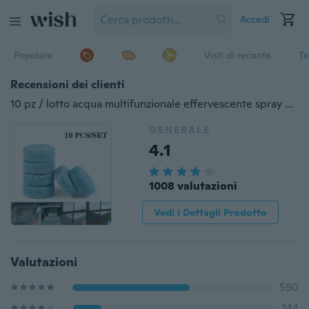
Accedi
Popolare
Visti di recente
Te
Recensioni dei clienti
10 pz / lotto acqua multifunzionale effervescente spray detergente concentrato pulizia della casa detergente per WC compresse di cloro punto pulito
GENERALE
4.1
1008 valutazioni
Vedi i Dettagli Prodotto
Valutazioni
590
144