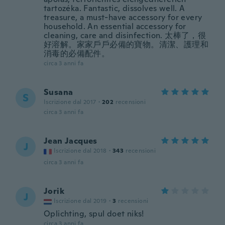
tartozéka. Fantastic, dissolves well. A
treasure, a must-have accessory for every
household. An essential accessory for
cleaning, care and disinfection. 太棒了，很
好溶解。家家戶戶必備的寶物。清潔、護理和
消毒的必備配件。
circa 3 anni fa
Susana
S
Iscrizione dal 2017
·
202
recensioni
circa 3 anni fa
Jean Jacques
J
Iscrizione dal 2018
·
343
recensioni
circa 3 anni fa
Jorik
J
Iscrizione dal 2019
·
3
recensioni
Oplichting, spul doet niks!
circa 3 anni fa