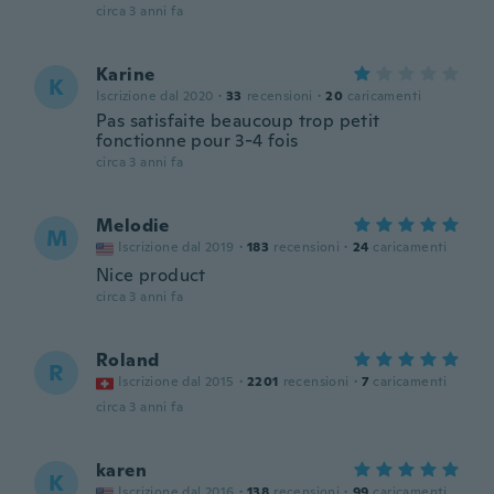
circa 3 anni fa
Karine
K
Iscrizione dal 2020
·
33
recensioni
·
20
caricamenti
Pas satisfaite beaucoup trop petit
fonctionne pour 3-4 fois
circa 3 anni fa
Melodie
M
Iscrizione dal 2019
·
183
recensioni
·
24
caricamenti
Nice product
circa 3 anni fa
Roland
R
Iscrizione dal 2015
·
2201
recensioni
·
7
caricamenti
circa 3 anni fa
karen
K
Iscrizione dal 2016
·
138
recensioni
·
99
caricamenti