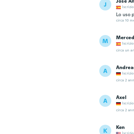
Jose A
J
Iscrizi
Lo uso 
circa 10 me
Merced
M
Iscrizi
circa un a
Andrea
A
Iscrizi
circa 2 ann
Axel
A
Iscrizi
circa 2 ann
Ken
K
Iscrizi