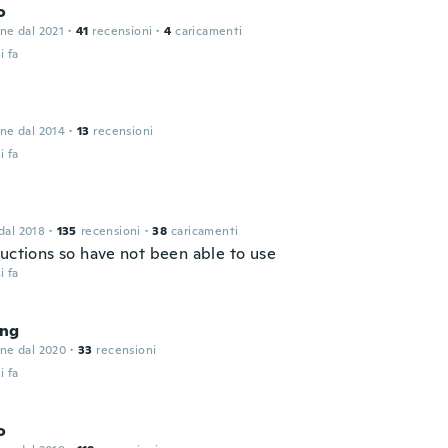
o
one dal 2021
·
41
recensioni
·
4
caricamenti
i fa
one dal 2014
·
13
recensioni
i fa
 dal 2018
·
135
recensioni
·
38
caricamenti
ructions so have not been able to use
i fa
ng
one dal 2020
·
33
recensioni
i fa
o