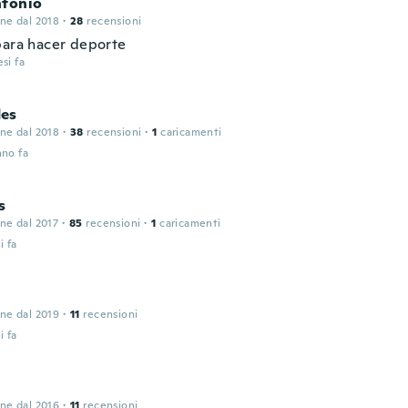
ntonio
one dal 2018
·
28
recensioni
para hacer deporte
si fa
es
one dal 2018
·
38
recensioni
·
1
caricamenti
nno fa
s
one dal 2017
·
85
recensioni
·
1
caricamenti
i fa
one dal 2019
·
11
recensioni
i fa
one dal 2016
·
11
recensioni