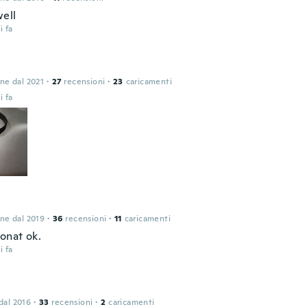
ell
i fa
one dal 2021
·
27
recensioni
·
23
caricamenti
i fa
one dal 2019
·
36
recensioni
·
11
caricamenti
onat ok.
i fa
 dal 2016
·
33
recensioni
·
2
caricamenti