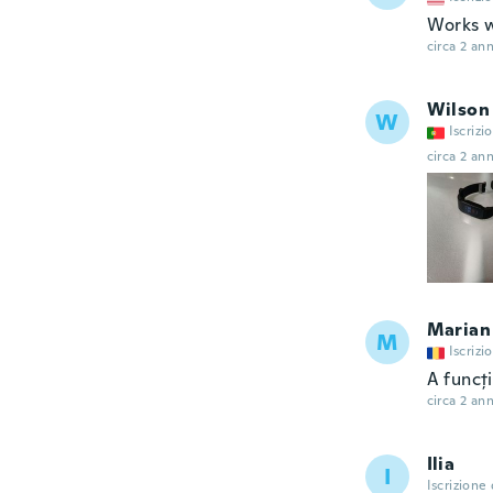
Works w
circa 2 ann
Wilson
W
Iscrizi
circa 2 ann
Marian
M
Iscrizi
A funcți
circa 2 ann
Ilia
I
Iscrizione