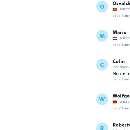
Osvald
O
Iscrizi
circa 2 ann
Mario
M
Iscrizi
circa 3 ann
Colin
C
Iscrizione
No inst
circa 3 ann
Wolfga
W
Iscrizi
circa 3 ann
Robert
R