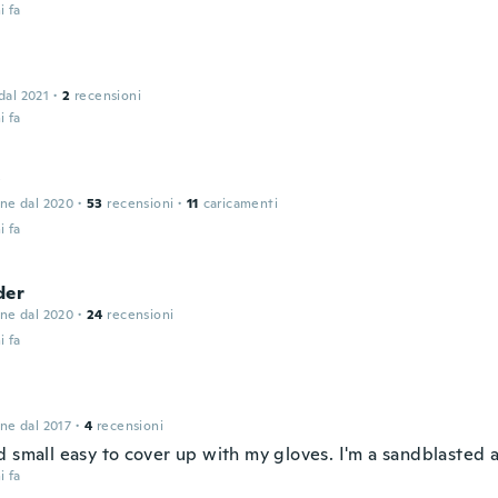
i fa
 dal 2021
·
2
recensioni
i fa
y
one dal 2020
·
53
recensioni
·
11
caricamenti
i fa
der
one dal 2020
·
24
recensioni
i fa
one dal 2017
·
4
recensioni
d small easy to cover up with my gloves. I'm a sandblasted 
i fa