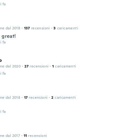
i fa
n
one dal 2018
·
137
recensioni
·
3
caricamenti
 great!
i fa
o
one dal 2020
·
27
recensioni
·
1
caricamenti
i fa
one dal 2018
·
17
recensioni
·
2
caricamenti
i fa
one dal 2017
·
11
recensioni