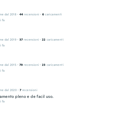
one dal 2018
·
44
recensioni
·
6
caricamenti
i fa
one dal 2019
·
37
recensioni
·
22
caricamenti
i fa
one dal 2015
·
79
recensioni
·
23
caricamenti
i fa
one dal 2020
·
7
recensioni
amento pleno e de facil uso.
i fa