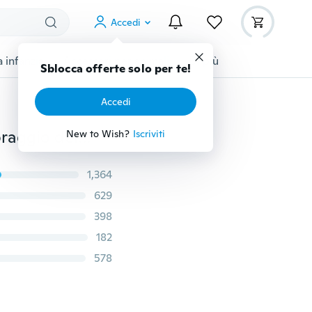
Accedi
 infanzia
Accessori per animali
Di più
Sblocca offerte solo per te!
Accedi
Braccialetto intelligente con schermo a colori, Monitoraggio della frequenza cardiaca della pressione sanguigna Monitoraggio del sonno Smartband, Pedometro sportivo impermeabile IP67 Contapassi Tracker di attività Braccialetto intelligente, Promemoria chiamate SMS sedentario Orologio intelligente per smartphone Android IOS
New to Wish?
Iscriviti
1,364
629
398
182
578