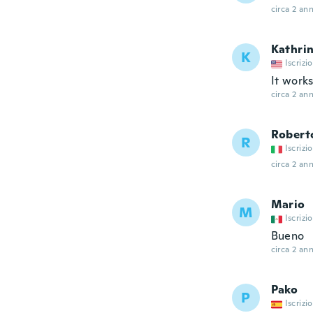
circa 2 ann
Kathri
K
Iscrizi
It works
circa 2 ann
Robert
R
Iscrizi
circa 2 ann
Mario
M
Iscrizi
Bueno
circa 2 ann
Pako
P
Iscrizi