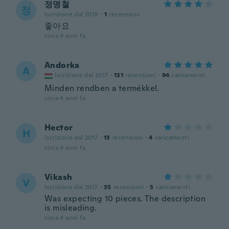
정명철
정
Iscrizione dal 2019
·
1
recensioni
좋아요
circa 4 anni fa
Andorka
A
Iscrizione dal 2017
·
131
recensioni
·
94
caricamenti
Minden rendben a termékkel.
circa 4 anni fa
Hector
H
Iscrizione dal 2017
·
13
recensioni
·
4
caricamenti
circa 4 anni fa
Vikash
V
Iscrizione dal 2017
·
35
recensioni
·
5
caricamenti
Was expecting 10 pieces. The description
is misleading.
circa 4 anni fa