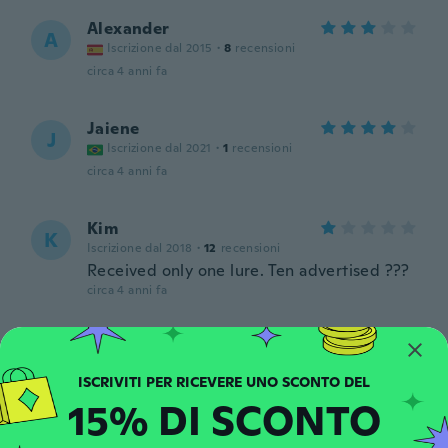
Alexander
A
Iscrizione dal 2015
·
8
recensioni
circa 4 anni fa
Jaiene
J
Iscrizione dal 2021
·
1
recensioni
circa 4 anni fa
Kim
K
Iscrizione dal 2018
·
12
recensioni
Received only one lure. Ten advertised ???
circa 4 anni fa
Guoqiang
G
Iscrizione dal 2017
·
25
recensioni
circa 4 anni fa
15% DI SCONTO
João