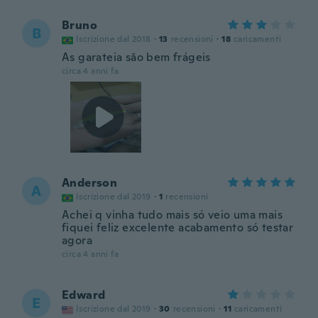
Bruno
B
Iscrizione dal 2018
·
13
recensioni
·
18
caricamenti
As garateia são bem frágeis
circa 4 anni fa
Anderson
A
Iscrizione dal 2019
·
1
recensioni
Achei q vinha tudo mais só veio uma mais
fiquei feliz excelente acabamento só testar
agora
circa 4 anni fa
Edward
E
Iscrizione dal 2019
·
30
recensioni
·
11
caricamenti