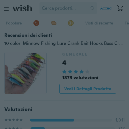
Accedi
Popolare
Visti di recente
Te
Recensioni dei clienti
10 colori Minnow Fishing Lure Crank Bait Hooks Bass Crankbait Tackle 6.5cm / 4.8g
GENERALE
4
1873 valutazioni
Vedi i Dettagli Prodotto
Valutazioni
1,011
317