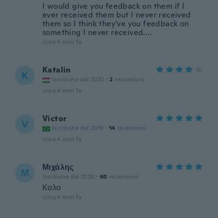
I would give you feedback on them if I
ever received them but I never received
them so I think they've you feedback on
something I never received....
circa 4 anni fa
Katalin
K
Iscrizione dal 2020
·
2
recensioni
circa 4 anni fa
Victor
V
Iscrizione dal 2019
·
14
recensioni
circa 4 anni fa
Μιχάλης
Μ
Iscrizione dal 2020
·
60
recensioni
Καλο
circa 4 anni fa