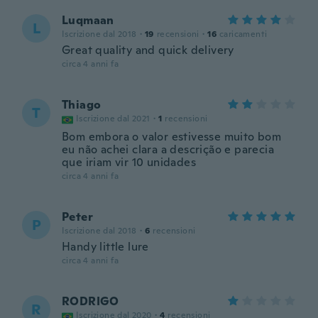
Luqmaan
L
Iscrizione dal 2018
·
19
recensioni
·
16
caricamenti
Great quality and quick delivery
circa 4 anni fa
Thiago
T
Iscrizione dal 2021
·
1
recensioni
Bom embora o valor estivesse muito bom
eu não achei clara a descrição e parecia
que iriam vir 10 unidades
circa 4 anni fa
Peter
P
Iscrizione dal 2018
·
6
recensioni
Handy little lure
circa 4 anni fa
RODRIGO
R
Iscrizione dal 2020
·
4
recensioni