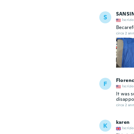
SANSI
S
Iscrizi
Becaref
circa 2 ann
Floren
F
Iscrizi
It was s
disappo
circa 2 ann
karen
K
Iscrizi