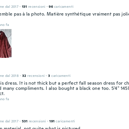
one dal 2017
·
131
recensioni
·
96
caricamenti
emble pas à la photo. Matière synthétique vraiment pas joli
nno fa
one dal 2018
·
32
recensioni
·
3
caricamenti
his dress. It is not thick but a perfect fall season dress for ch
 many compliments. I also bought a black one too. 5'4" 145l
ct.
nno fa
one dal 2017
·
531
recensioni
·
191
caricamenti
n material, not quite what is pictured