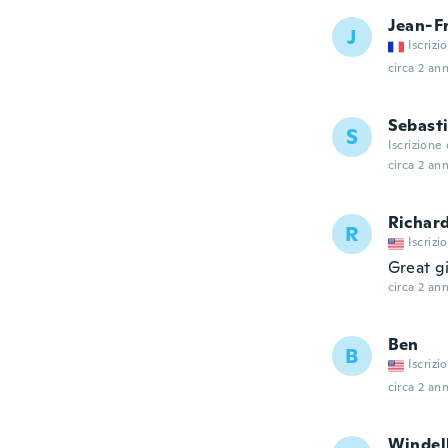
Jean-F
J
Iscrizi
circa 2 ann
Sebast
S
Iscrizione
circa 2 ann
Richar
R
Iscrizi
Great gi
circa 2 ann
Ben
B
Iscrizi
circa 2 ann
Windel