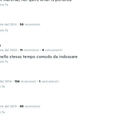
nno fa
one dal 2014
·
50
recensioni
nno fa
a
one dal 2020
·
11
recensioni
·
4
caricamenti
 nello stesso tempo comodo da indossare
nno fa
 dal 2019
·
136
recensioni
·
1
caricamenti
i fa
one dal 2019
·
90
recensioni
i fa