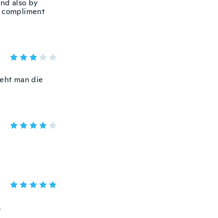
 and also by
o compliment
ieht man die
.