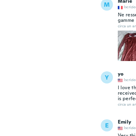
Marie
M
Iscrizi
Ne ress
gamme
circa un a
yo
Y
Iscrizi
I love t
received
is perfe
circa un a
Emily
E
Iscrizi
Very thi