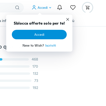
Accedi
 infanzia
Accessori per animali
Di più
Sblocca offerte solo per te!
Accedi
Abito da donna aderente a maniche lunghe con scollo quadrato aderente Plus Size XS-8XL
New to Wish?
Iscriviti
468
170
132
73
192