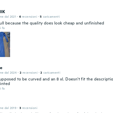
NIK
one dal 2021
·
6
recensioni
·
5
caricamenti
ull because the quality does look cheap and unfinished
i fa
ce
one dal 2024
·
2
recensioni
·
2
caricamenti
upposed to be curved and an 8 xl. Doesn't fit the descriptio
inted
i fa
one dal 2019
·
3
recensioni