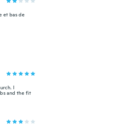
e et bas de
urch. I
bs and the fit