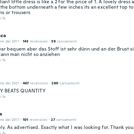
lliant little dress is like a 2 for the price of 1. A lovely dress
 the bottom underneath a few inches its an excellent top t
ns or trousers
i fa
sca
one dal 2017
·
143
recensioni
·
39
caricamenti
zwar bequem aber das Stoff ist sehr dünn und an der Brust s
kann man nicht so anziehen
i fa
one dal 2021
·
467
recensioni
·
280
caricamenti
Y BEATS QUANTITY
i fa
a
one dal 2017
·
101
recensioni
·
27
caricamenti
ely. As advertised. Exactly what I was looking for. Thank you
i fa