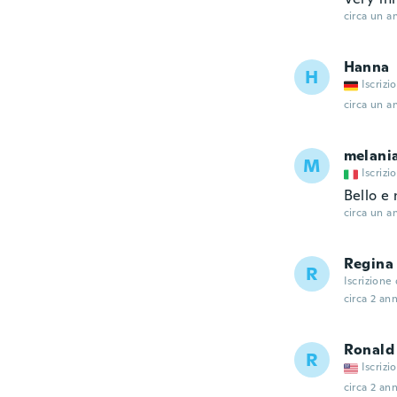
circa un a
Hanna
H
Iscrizi
circa un a
melani
M
Iscrizi
Bello e
circa un a
Regina
R
Iscrizione
circa 2 ann
Ronald
R
Iscrizi
circa 2 ann