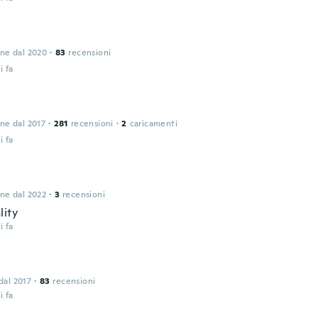
one dal 2020
·
83
recensioni
i fa
one dal 2017
·
281
recensioni
·
2
caricamenti
i fa
one dal 2022
·
3
recensioni
lity
i fa
 dal 2017
·
83
recensioni
i fa