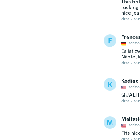
This bri
tucking
nice jea
circa 2 ann
France
F
Iscrizi
Es ist 
Nähte, 
circa 2 ann
Kodiac
K
Iscrizi
QUALIT
circa 2 ann
Malissi
M
Iscrizi
Fits nic
circa 2 ann