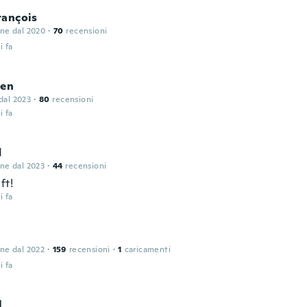
rançois
one dal 2020
·
70
recensioni
i fa
ien
 dal 2023
·
80
recensioni
i fa
d
one dal 2023
·
44
recensioni
ft!
i fa
one dal 2022
·
159
recensioni
·
1
caricamenti
i fa
l