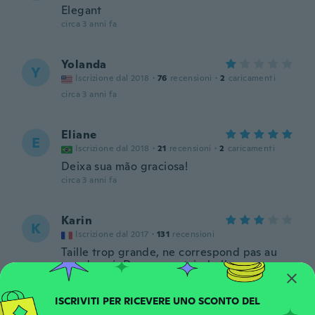
Elegant
circa 3 anni fa
Yolanda
Y
Iscrizione dal 2018
·
76
recensioni
·
2
caricamenti
circa 3 anni fa
Eliane
E
Iscrizione dal 2018
·
21
recensioni
·
2
caricamenti
Deixa sua mão graciosa!
circa 3 anni fa
Karin
K
Iscrizione dal 2017
·
131
recensioni
Taille trop grande, ne correspond pas au
mm donné. Dommage, très belle
circa 3 anni fa