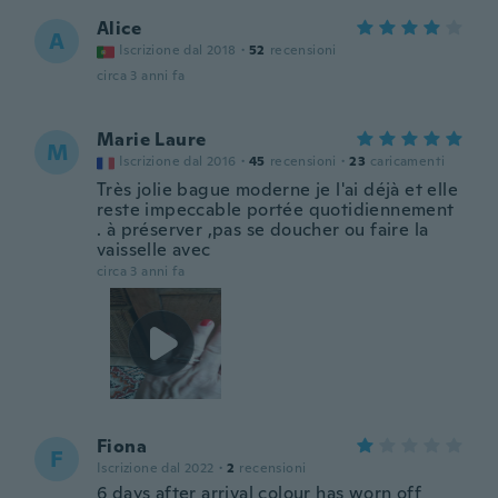
Alice
A
Iscrizione dal 2018
·
52
recensioni
circa 3 anni fa
Marie Laure
M
Iscrizione dal 2016
·
45
recensioni
·
23
caricamenti
Très jolie bague moderne je l'ai déjà et elle
reste impeccable portée quotidiennement
. à préserver ,pas se doucher ou faire la
vaisselle avec
circa 3 anni fa
Fiona
F
Iscrizione dal 2022
·
2
recensioni
6 days after arrival colour has worn off