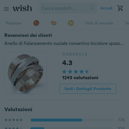
Accedi
Popolare
Visti di recente
Te
Recensioni dei clienti
Anello di fidanzamento nuziale romantico bicolore spazzolato creativo da donna Boutique di lusso regalo per la festa della mamma di Natale Anillos De Compromiso
GENERALE
4.3
1243 valutazioni
Vedi i Dettagli Prodotto
Valutazioni
774
208