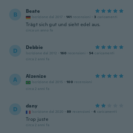
Beate
B
Iscrizione dal 2017
·
141
recensioni
·
3
caricamenti
Trägt sich gut und sieht edel aus.
circa un anno fa
Debbie
D
Iscrizione dal 2012
·
160
recensioni
·
54
caricamenti
circa 2 anni fa
Alzenize
A
Iscrizione dal 2015
·
100
recensioni
circa 2 anni fa
dany
D
Iscrizione dal 2020
·
89
recensioni
·
4
caricamenti
Trop juste
circa 2 anni fa