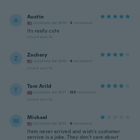
Austin
A
Iscrizione dal 2019
·
3
recensioni
Its really cute
circa 4 anni fa
Zachery
Z
Iscrizione dal 2018
·
4
recensioni
circa 4 anni fa
Tom Arild
T
Iscrizione dal 2017
·
125
recensioni
circa 4 anni fa
Michael
M
Iscrizione dal 2015
·
9
recensioni
Item never arrived and wish's customer
service is a joke. They don't care about