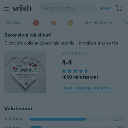
Accedi
Popolare
Visti di recente
Te
Recensioni dei clienti
Ciondolo collana cuore mia moglie - moglie e marito ti amo regali per moglie argento
GENERALE
4.4
1820 valutazioni
Vedi i Dettagli Prodotto
Valutazioni
1,269
263