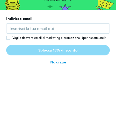
Tilo
T
Iscrizione dal 2019
·
54
recensioni
circa 5 anni fa
Indirizzo email
MICHELE
M
Iscrizione dal 2020
·
55
recensioni
Voglio ricevere email di marketing e promozionali (per risparmiare!)
circa 5 anni fa
Sblocca 15% di sconto
Owen
O
Iscrizione dal 2020
·
41
recensioni
·
3
caricamenti
No grazie
circa 5 anni fa
Trevor
T
Iscrizione dal 2019
·
94
recensioni
·
7
caricamenti
Hard to read but ok
circa 5 anni fa
Karl
K
Iscrizione dal 2020
·
9
recensioni
·
1
caricamenti