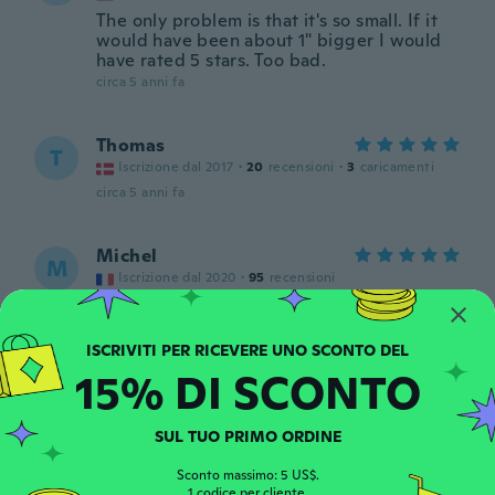
The only problem is that it's so small. If it
would have been about 1" bigger I would
have rated 5 stars. Too bad.
circa 5 anni fa
Thomas
T
Iscrizione dal 2017
·
20
recensioni
·
3
caricamenti
circa 5 anni fa
Michel
M
Iscrizione dal 2020
·
95
recensioni
Très joli
circa 5 anni fa
15% DI SCONTO
James
J
Iscrizione dal 2020
·
6
recensioni
SUL TUO PRIMO ORDINE
circa 5 anni fa
Sconto massimo: 5 US$.
1 codice per cliente.