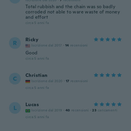
Iscrizione dal 2020
·
7
recensioni
Total rubbish and the chain was so badly
corroded not able to ware waste of money
and effort
circa 5 anni fa
Ricky
R
Iscrizione dal 2017
·
14
recensioni
Good
circa 5 anni fa
Christian
C
Iscrizione dal 2020
·
17
recensioni
circa 5 anni fa
Lucas
L
Iscrizione dal 2019
·
40
recensioni
·
23
caricamenti
circa 5 anni fa