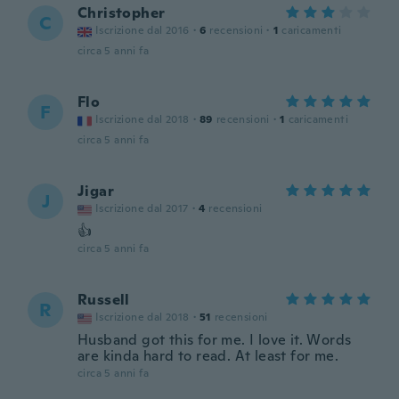
Christopher
C
Iscrizione dal 2016
·
6
recensioni
·
1
caricamenti
circa 5 anni fa
Flo
F
Iscrizione dal 2018
·
89
recensioni
·
1
caricamenti
circa 5 anni fa
Jigar
J
Iscrizione dal 2017
·
4
recensioni
👍
circa 5 anni fa
Russell
R
Iscrizione dal 2018
·
51
recensioni
Husband got this for me. I love it. Words
are kinda hard to read. At least for me.
circa 5 anni fa