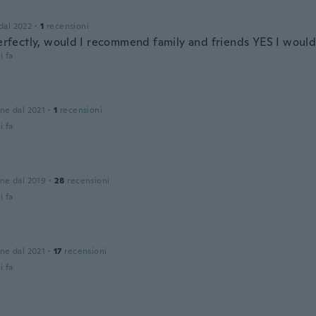
 dal 2022
·
1
recensioni
 perfectly, would I recommend family and friends YES I woul
i fa
one dal 2021
·
1
recensioni
i fa
one dal 2019
·
28
recensioni
i fa
one dal 2021
·
17
recensioni
i fa