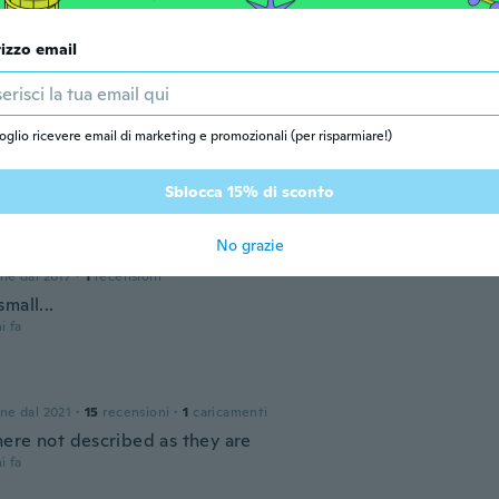
one dal 2017
·
1
recensioni
rizzo email
em!
i fa
oglio ricevere email di marketing e promozionali (per risparmiare!)
one dal 2017
·
4
recensioni
i fa
Sblocca 15% di sconto
No grazie
one dal 2017
·
1
recensioni
mall...
i fa
one dal 2021
·
15
recensioni
·
1
caricamenti
ere not described as they are
i fa