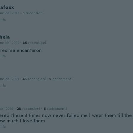
lafoxx
one dal 2017
·
3
recensioni
i fa
hela
one dal 2022
·
35
recensioni
ores me encantaron
i fa
one dal 2021
·
45
recensioni
·
5
caricamenti
i fa
 dal 2019
·
23
recensioni
·
6
caricamenti
dered these 3 times now never failed me I wear them till th
how much I love them
i fa