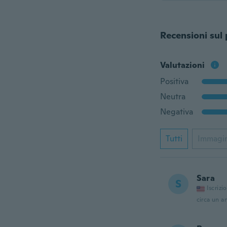
Recensioni sul
Valutazioni
Positiva
Neutra
Negativa
Tutti
Immagi
Sara
S
Iscrizi
circa un a