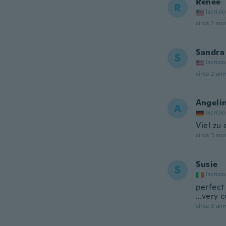
Renee
R
Iscrizi
circa 2 ann
Sandra
S
Iscrizi
circa 2 ann
Angeli
A
Iscrizi
Viel zu
circa 3 ann
Susie
S
Iscrizi
perfect
...very
circa 3 ann