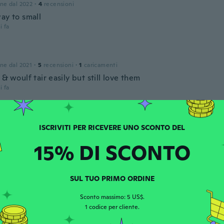
one dal 2022
·
4
recensioni
ay to small
i fa
one dal 2021
·
5
recensioni
·
1
caricamenti
 & woulf tair easily but still love them
i fa
one dal 2018
·
16
recensioni
·
3
caricamenti
i fa
15% DI SCONTO
y
one dal 2018
·
43
recensioni
SUL TUO PRIMO ORDINE
eceived the order
Sconto massimo: 5 US$.
i fa
1 codice per cliente.