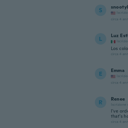
snooty
S
Iscrizi
circa 4 ann
Luz Est
L
Iscrizi
Los col
circa 4 ann
Emma
E
Iscrizi
circa 4 ann
Renee
R
Iscrizione
I've or
that's 
circa 4 ann