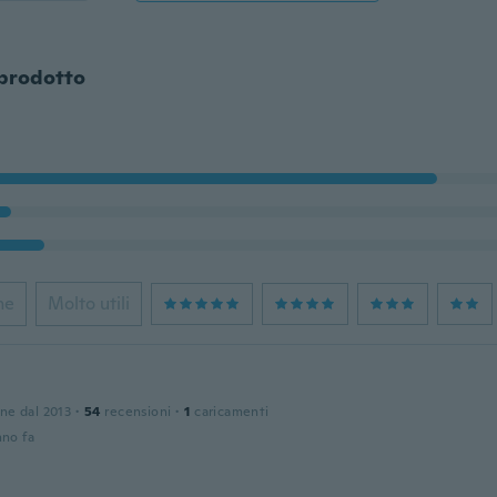
 prodotto
ne
Molto utili
one dal 2013
·
54
recensioni
·
1
caricamenti
nno fa