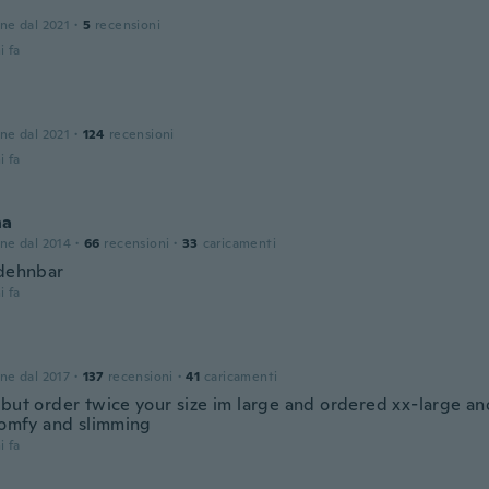
one dal 2021
·
5
recensioni
i fa
one dal 2021
·
124
recensioni
i fa
na
one dal 2014
·
66
recensioni
·
33
caricamenti
 dehnbar
i fa
one dal 2017
·
137
recensioni
·
41
caricamenti
 but order twice your size im large and ordered xx-large an
 comfy and slimming
i fa