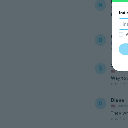
Nicci
N
Iscrizi
Indi
Love th
circa 3 ann
V
David
D
Iscrizi
circa 3 ann
Susan
S
Iscrizi
Way to s
circa 4 ann
Diane
D
Iscrizi
They wh
circa 4 ann