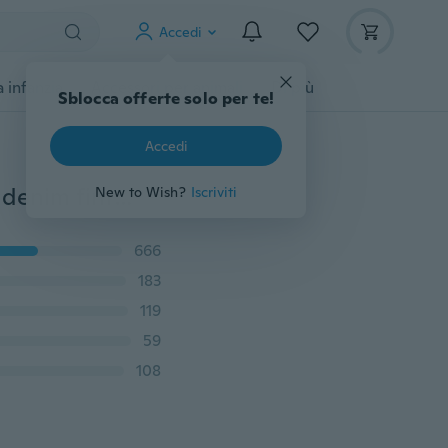
Accedi
 infanzia
Accessori per animali
Di più
Sblocca offerte solo per te!
Accedi
Plus Size 8 Colori Pantaloni da donna Casual Jeans in denim finto Strappato Stretch Yoga Leggings Donna Vita alta Denim Stampa Pantaloni attillati aderenti
New to Wish?
Iscriviti
666
183
119
59
108