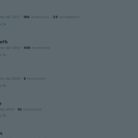
one dal 2017
·
180
recensioni
·
29
caricamenti
i fa
eth
one dal 2018
·
439
recensioni
i fa
one dal 2018
·
6
recensioni
i fa
e
 dal 2018
·
42
recensioni
i fa
en