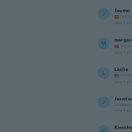
Jaume
J
Iscrizi
circa 4 ann
margar
M
Iscrizi
circa 4 ann
Leslie
L
Iscrizi
circa 4 ann
Jasmin
J
Iscrizione
circa 4 ann
Kierst
K