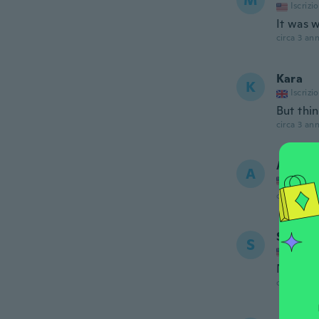
M
Iscrizi
It was w
circa 3 ann
Kara
K
Iscrizi
But thin
circa 3 ann
April
A
Iscrizi
circa 3 ann
Sharne
S
Iscrizi
Never r
circa 3 ann