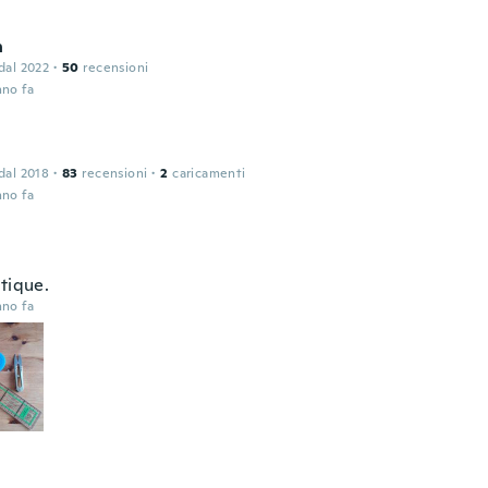
n
 dal 2022
·
50
recensioni
nno fa
 dal 2018
·
83
recensioni
·
2
caricamenti
nno fa
tique.
nno fa