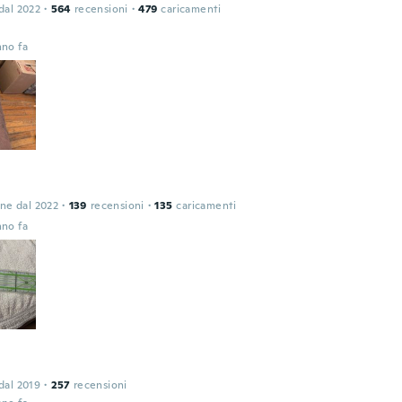
 dal 2022
·
564
recensioni
·
479
caricamenti
nno fa
one dal 2022
·
139
recensioni
·
135
caricamenti
nno fa
 dal 2019
·
257
recensioni