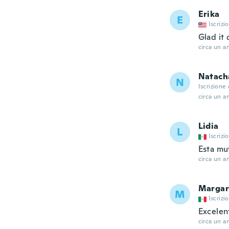
Erika
E
Iscrizi
Glad it
circa un a
Natach
N
Iscrizione
circa un a
Lidia
L
Iscrizi
Esta mu
circa un a
Margar
M
Iscrizi
Excelen
circa un a