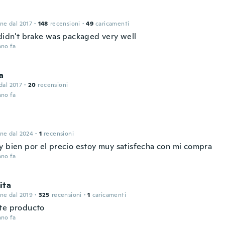
one dal 2017
·
148
recensioni
·
49
caricamenti
 didn't brake was packaged very well
nno fa
a
 dal 2017
·
20
recensioni
nno fa
one dal 2024
·
1
recensioni
y bien por el precio estoy muy satisfecha con mi compra
nno fa
ita
one dal 2019
·
325
recensioni
·
1
caricamenti
te producto
nno fa