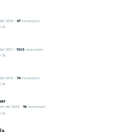
 dal 2018
·
47
recensioni
i fa
 dal 2017
·
1325
recensioni
i fa
 dal 2015
·
74
recensioni
i fa
ar
one dal 2020
·
18
recensioni
i fa
la