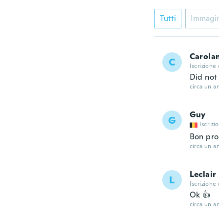
Tutti
Immagi
Carola
C
Iscrizione
Did not
circa un a
Guy
G
Iscrizi
Bon pro
circa un a
Leclair
L
Iscrizione
Ok 👍
circa un a