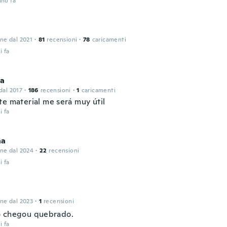
nno fa
l
one dal 2021
·
81
recensioni
·
78
caricamenti
i fa
la
 dal 2017
·
186
recensioni
·
1
caricamenti
te material me será muy útil
i fa
na
one dal 2024
·
22
recensioni
i fa
one dal 2023
·
1
recensioni
 chegou quebrado.
i fa