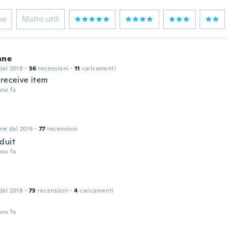
ne
Molto utili
nne
 dal 2018
·
36
recensioni
·
11
caricamenti
 receive item
nno fa
one dal 2016
·
77
recensioni
duit
nno fa
 dal 2018
·
73
recensioni
·
4
caricamenti
nno fa