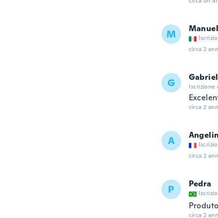
circa un a
Manue
M
Iscrizi
circa 2 ann
Gabrie
G
Iscrizione
Excelen
circa 2 ann
Angeli
A
Iscrizi
circa 2 ann
Pedra
P
Iscrizi
Produto
circa 2 ann