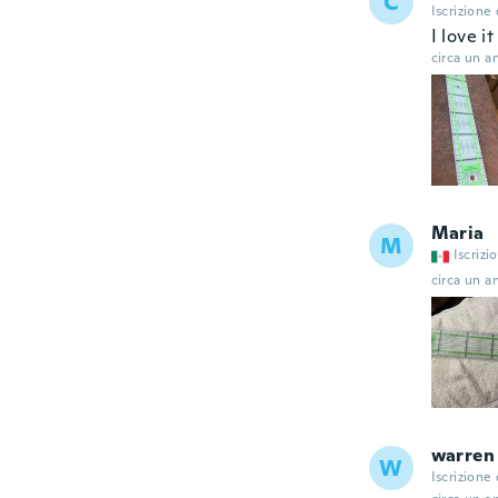
C
Iscrizione
I love it
circa un a
Maria
M
Iscrizi
circa un a
warren
W
Iscrizione