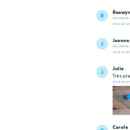
Raewy
R
Iscrizione
circa un a
Jeanne
J
Iscrizione
circa un a
Julie
J
Très pra
circa un a
Carole