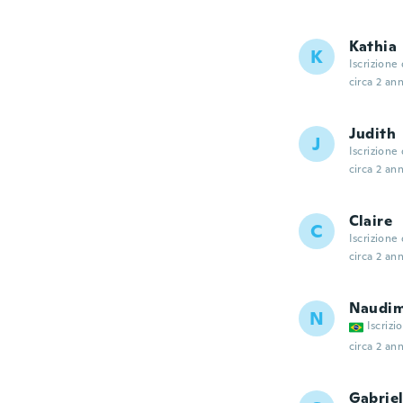
Kathia
K
Iscrizione
circa 2 ann
Judith
J
Iscrizione
circa 2 ann
Claire
C
Iscrizione
circa 2 ann
Naudim
N
Iscrizi
circa 2 ann
Gabriel