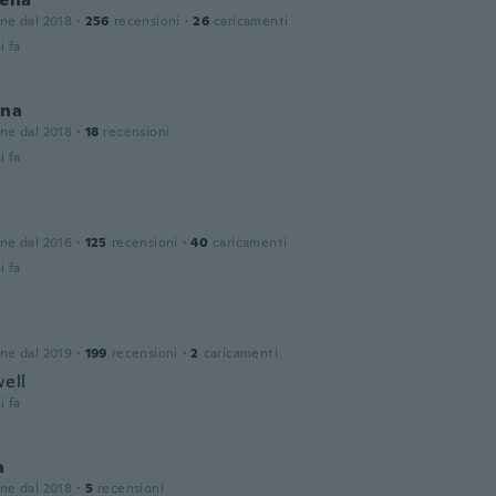
one dal 2018
·
256
recensioni
·
26
caricamenti
i fa
ina
one dal 2018
·
18
recensioni
i fa
one dal 2016
·
125
recensioni
·
40
caricamenti
i fa
one dal 2019
·
199
recensioni
·
2
caricamenti
ell
i fa
a
one dal 2018
·
5
recensioni