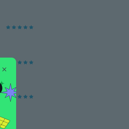
O
y vacuum