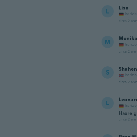
Lisa
L
Iscrizi
circa 2 ann
Monik
M
Iscrizi
circa 2 ann
Shahen
S
Iscrizi
circa 2 ann
Leonar
L
Iscrizi
Haare g
circa 2 ann
Rosa E