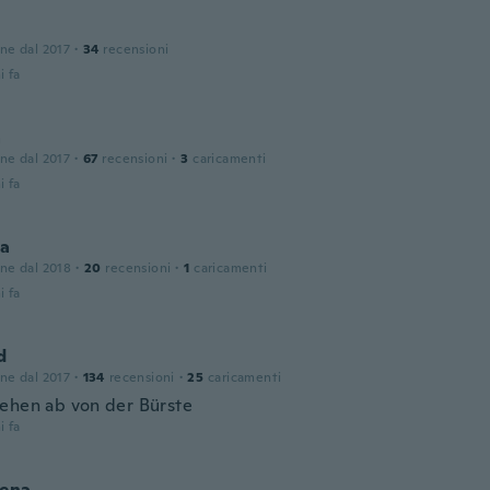
one dal 2017
·
34
recensioni
i fa
a
one dal 2017
·
67
recensioni
·
3
caricamenti
i fa
a
one dal 2018
·
20
recensioni
·
1
caricamenti
i fa
d
one dal 2017
·
134
recensioni
·
25
caricamenti
ehen ab von der Bürste
i fa
lena