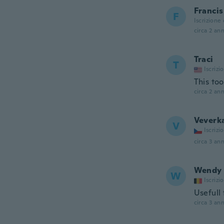
Francis
F
Iscrizione
circa 2 ann
Traci
T
Iscrizi
This to
circa 2 ann
Veverk
V
Iscrizi
circa 3 ann
Wendy
W
Iscrizi
Usefull 
circa 3 ann