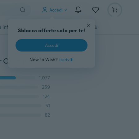
Accedi
 infanzia
Accessori per animali
Di più
Sblocca offerte solo per te!
Accedi
Durevole Mini 1PC Vendite Calde Pettine Spazzola per Capelli Cleaner Strumento Incorporato Salone di Casa Colore Essenziale A Caso
New to Wish?
Iscriviti
1,077
259
124
51
82