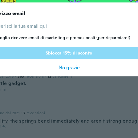
rizzo email
oglio ricevere email di marketing e promozionali (per risparmiare!)
one dal 2017
·
134
recensioni
·
84
caricamenti
i fa
Sblocca 15% di sconto
No grazie
 dal 2018
·
363
recensioni
·
12
caricamenti
ttle gadget.
i fa
one dal 2021
·
7
recensioni
lity, the springs bend immediately and aren’t strong enoug
i fa