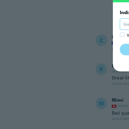
Indi
V
Cedric
C
Iscrizi
circa 2 ann
Robert
R
Iscrizione
Great li
circa 2 ann
Mimi
M
Iscrizi
Bad qua
circa 2 ann