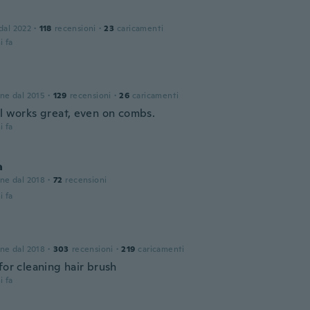
 dal 2022
·
118
recensioni
·
23
caricamenti
i fa
one dal 2015
·
129
recensioni
·
26
caricamenti
ol works great, even on combs.
i fa
a
one dal 2018
·
72
recensioni
i fa
one dal 2018
·
303
recensioni
·
219
caricamenti
for cleaning hair brush
i fa