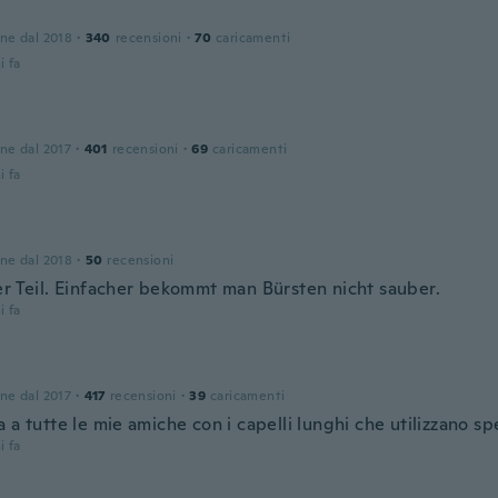
one dal 2018
·
340
recensioni
·
70
caricamenti
i fa
one dal 2017
·
401
recensioni
·
69
caricamenti
i fa
one dal 2018
·
50
recensioni
er Teil. Einfacher bekommt man Bürsten nicht sauber.
i fa
one dal 2017
·
417
recensioni
·
39
caricamenti
 a tutte le mie amiche con i capelli lunghi che utilizzano s
i fa