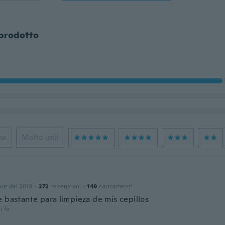
 prodotto
ne
Molto utili
one dal 2018
·
272
recensioni
·
149
caricamenti
e bastante para limpieza de mis cepillos
i fa