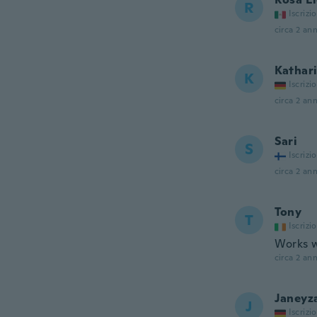
R
Iscrizi
circa 2 ann
Kathar
K
Iscrizi
circa 2 ann
Sari
S
Iscrizi
circa 2 ann
Tony
T
Iscrizi
Works w
circa 2 ann
Janeyz
J
Iscrizi