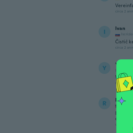
Vereinf
circa 2 ann
Ivan
I
Iscrizi
Čistič k
circa 2 ann
Yvette
Y
Iscrizione
Works E
circa 2 ann
Robert
R
Iscrizi
It’s jus
cleaner.
circa 2 ann