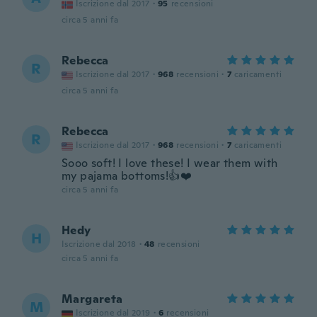
Iscrizione dal 2017
·
95
recensioni
circa 5 anni fa
Rebecca
R
Iscrizione dal 2017
·
968
recensioni
·
7
caricamenti
circa 5 anni fa
Rebecca
R
Iscrizione dal 2017
·
968
recensioni
·
7
caricamenti
Sooo soft! I love these! I wear them with
my pajama bottoms!👍❤️
circa 5 anni fa
Hedy
H
Iscrizione dal 2018
·
48
recensioni
circa 5 anni fa
Margareta
M
Iscrizione dal 2019
·
6
recensioni