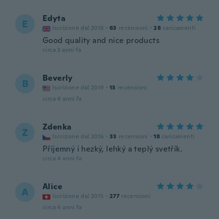
Edyta
E
Iscrizione dal 2018
·
63
recensioni
·
28
caricamenti
Good quality and nice products
circa 3 anni fa
Beverly
B
Iscrizione dal 2019
·
13
recensioni
circa 4 anni fa
Zdenka
Z
Iscrizione dal 2016
·
33
recensioni
·
18
caricamenti
Příjemný i hezký, lehký a teplý svetřík.
circa 4 anni fa
Alice
A
Iscrizione dal 2015
·
277
recensioni
circa 4 anni fa