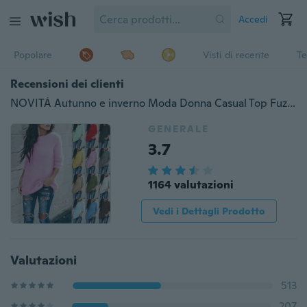
Accedi
Popolare
Visti di recente
Te
Recensioni dei clienti
NOVITÀ Autunno e inverno Moda Donna Casual Top Fuzzy Camicetta Pullover Maglione Maglione allentato Maglieria Maglioni lavorati a maglia a maniche lunghe
GENERALE
3.7
1164 valutazioni
Vedi i Dettagli Prodotto
Valutazioni
513
207