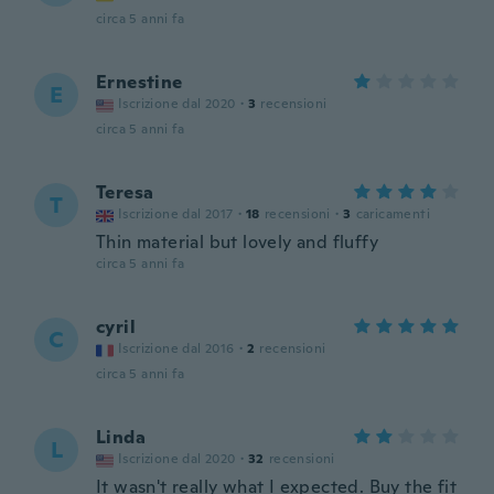
circa 5 anni fa
Ernestine
E
Iscrizione dal 2020
·
3
recensioni
circa 5 anni fa
Teresa
T
Iscrizione dal 2017
·
18
recensioni
·
3
caricamenti
Thin material but lovely and fluffy
circa 5 anni fa
cyril
C
Iscrizione dal 2016
·
2
recensioni
circa 5 anni fa
Linda
L
Iscrizione dal 2020
·
32
recensioni
It wasn't really what I expected. Buy the fit