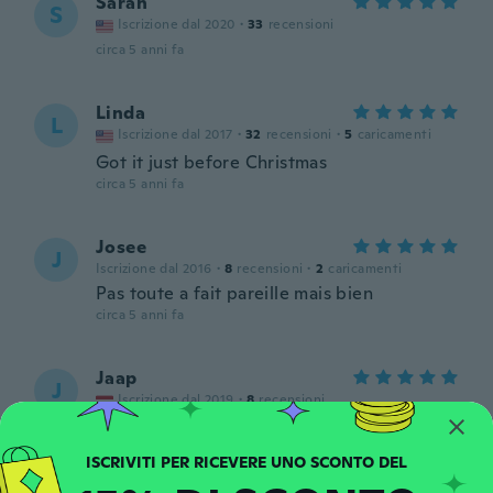
Sarah
S
Iscrizione dal 2020
·
33
recensioni
circa 5 anni fa
Linda
L
Iscrizione dal 2017
·
32
recensioni
·
5
caricamenti
Got it just before Christmas
circa 5 anni fa
Josee
J
Iscrizione dal 2016
·
8
recensioni
·
2
caricamenti
Pas toute a fait pareille mais bien
circa 5 anni fa
Jaap
J
Iscrizione dal 2019
·
8
recensioni
very soft nice!
circa 5 anni fa