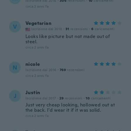
Iscrizione dal 2016
·
306
recensioni
·
10
caricamenti
circa 2 anni fa
Vegetarian
V
Iscrizione dal 2018
·
31
recensioni
·
6
caricamenti
Looks like picture but not made out of
steel.
circa 2 anni fa
nicole
N
Iscrizione dal 2016
·
769
recensioni
circa 2 anni fa
Justin
J
Iscrizione dal 2017
·
29
recensioni
·
10
caricamenti
Just very cheap looking, hollowed out at
the back. I'd wear it if it was solid.
circa 2 anni fa