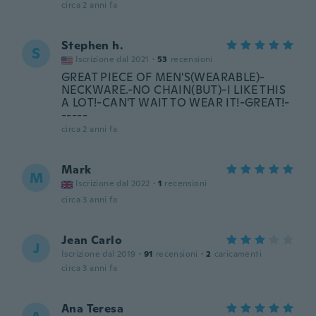
circa 2 anni fa
Stephen h.
S
Iscrizione dal 2021
·
53
recensioni
GREAT PIECE OF MEN'S(WEARABLE)-
NECKWARE.-NO CHAIN(BUT)-I LIKE THIS
A LOT!-CAN'T WAIT TO WEAR IT!-GREAT!-
-----
circa 2 anni fa
Mark
M
Iscrizione dal 2022
·
1
recensioni
circa 3 anni fa
Jean Carlo
J
Iscrizione dal 2019
·
91
recensioni
·
2
caricamenti
circa 3 anni fa
Ana Teresa