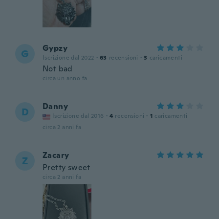
Gypzy
G
Iscrizione dal 2022
·
63
recensioni
·
3
caricamenti
Not bad
circa un anno fa
Danny
D
Iscrizione dal 2016
·
4
recensioni
·
1
caricamenti
circa 2 anni fa
Zacary
Z
Pretty sweet
circa 2 anni fa