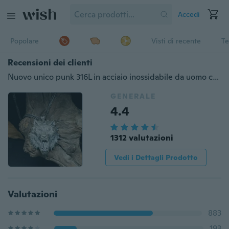
Accedi
Popolare
Visti di recente
Te
Recensioni dei clienti
Nuovo unico punk 316L in acciaio inossidabile da uomo con ciondolo testa di lupo collana animale collana di moda rock party gioielli hip hop regalo
GENERALE
4.4
1312 valutazioni
Vedi i Dettagli Prodotto
Valutazioni
883
193