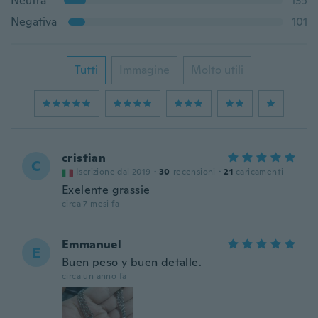
Neutra
135
Negativa
101
Tutti
Immagine
Molto utili
cristian
C
Iscrizione dal 2019
·
30
recensioni
·
21
caricamenti
Exelente grassie
circa 7 mesi fa
Emmanuel
E
Buen peso y buen detalle.
circa un anno fa