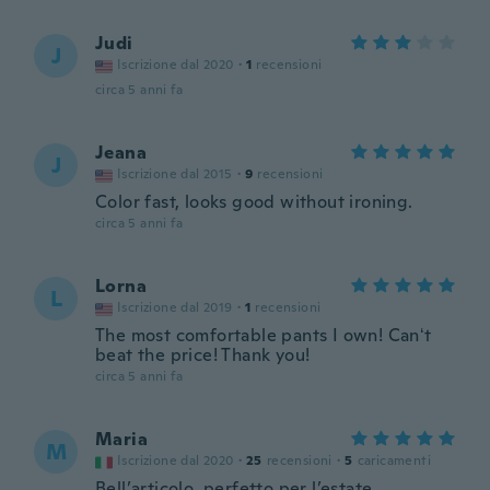
Judi
J
Iscrizione dal 2020
·
1
recensioni
circa 5 anni fa
Jeana
J
Iscrizione dal 2015
·
9
recensioni
Color fast, looks good without ironing.
circa 5 anni fa
Lorna
L
Iscrizione dal 2019
·
1
recensioni
The most comfortable pants I own! Canʻt
beat the price! Thank you!
circa 5 anni fa
Maria
M
Iscrizione dal 2020
·
25
recensioni
·
5
caricamenti
Bell’articolo, perfetto per l’estate