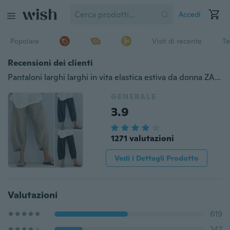
Accedi
Popolare
Visti di recente
Te
Recensioni dei clienti
Pantaloni larghi larghi in vita elastica estiva da donna ZANZEA Pantaloni da donna in lino di cotone
GENERALE
3.9
1271 valutazioni
Vedi i Dettagli Prodotto
Valutazioni
619
247