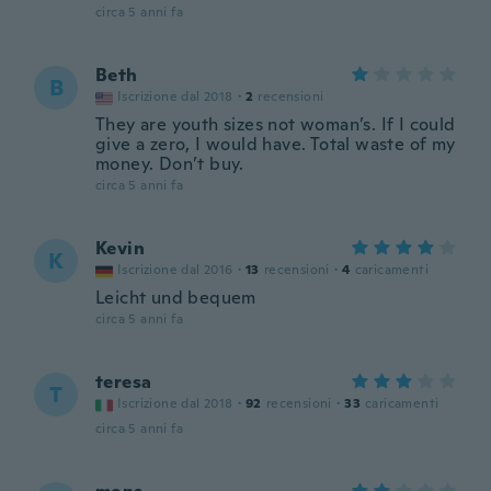
circa 5 anni fa
Beth
B
Iscrizione dal 2018
·
2
recensioni
They are youth sizes not woman’s. If I could
give a zero, I would have. Total waste of my
money. Don’t buy.
circa 5 anni fa
Kevin
K
Iscrizione dal 2016
·
13
recensioni
·
4
caricamenti
Leicht und bequem
circa 5 anni fa
teresa
T
Iscrizione dal 2018
·
92
recensioni
·
33
caricamenti
circa 5 anni fa