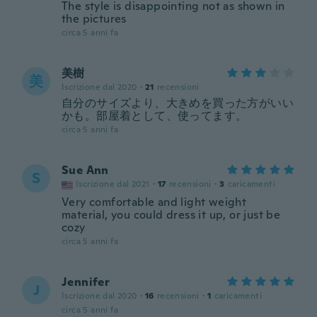
The style is disappointing not as shown in
the pictures
circa 5 anni fa
美樹
美
Iscrizione dal 2020
·
21
recensioni
自分のサイズより、大きめを買った方がいい
かも。部屋着として、使ってます。
circa 5 anni fa
Sue Ann
S
Iscrizione dal 2021
·
17
recensioni
·
3
caricamenti
Very comfortable and light weight
material, you could dress it up, or just be
cozy
circa 5 anni fa
Jennifer
J
Iscrizione dal 2020
·
16
recensioni
·
1
caricamenti
circa 5 anni fa