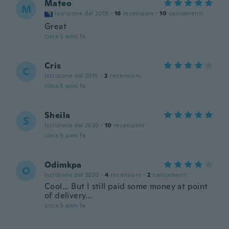
Mateo
M
Iscrizione dal 2019
·
16
recensioni
·
10
caricamenti
Great
circa 5 anni fa
Cris
C
Iscrizione dal 2015
·
2
recensioni
circa 5 anni fa
Sheila
S
Iscrizione dal 2020
·
10
recensioni
circa 5 anni fa
Odimkpa
O
Iscrizione dal 2020
·
4
recensioni
·
2
caricamenti
Cool... But I still paid some money at point
of delivery...
circa 5 anni fa