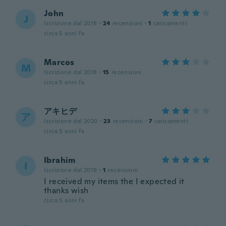
John
J
Iscrizione dal 2018
·
24
recensioni
·
1
caricamenti
circa 5 anni fa
Marcos
M
Iscrizione dal 2018
·
15
recensioni
circa 5 anni fa
アキヒデ
ア
Iscrizione dal 2020
·
23
recensioni
·
7
caricamenti
circa 5 anni fa
Ibrahim
I
Iscrizione dal 2019
·
1
recensioni
I received my items the I expected it
thanks wish
circa 5 anni fa