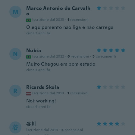
Marco Antonio de Carvalh
M
o
Iscrizione dal 2023
·
1
recensioni
O equipamento não liga e não carrega
circa 3 anni fa
Nubia
N
Iscrizione dal 2022
·
6
recensioni
·
5
caricamenti
Muito Chegou em bom estado
circa 3 anni fa
Ricards Skola
R
Iscrizione dal 2019
·
1
recensioni
Not working!
circa 4 anni fa
谷川
谷
Iscrizione dal 2018
·
5
recensioni