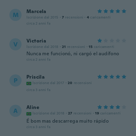
Marcela
M
Iscrizione dal 2015
·
7
recensioni
·
4
caricamenti
circa 2 anni fa
Victoria
V
Iscrizione dal 2018
·
21
recensioni
·
15
caricamenti
Nunca me funcionó, ni cargó el audífono
circa 2 anni fa
Priscila
P
Iscrizione dal 2017
·
20
recensioni
circa 3 anni fa
Aline
A
Iscrizione dal 2018
·
27
recensioni
·
19
caricamenti
É bom mas descarrega muito rápido
circa 3 anni fa