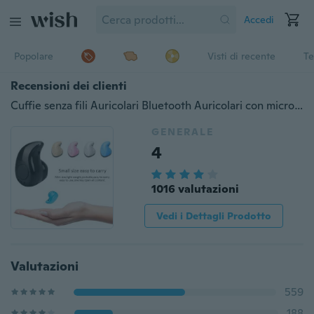
Accedi
Popolare
Visti di recente
Te
Recensioni dei clienti
Cuffie senza fili Auricolari Bluetooth Auricolari con microfono Mini Auricolare Bluetooth invisibile Audio stereo MP3 S530 per XIAOMI
GENERALE
4
1016 valutazioni
Vedi i Dettagli Prodotto
Valutazioni
559
188