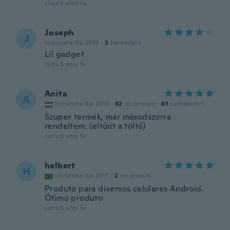
circa 5 anni fa
Joseph
J
Iscrizione dal 2019
·
2
recensioni
Lil gadget
circa 5 anni fa
Anita
A
Iscrizione dal 2019
·
82
recensioni
·
61
caricamenti
Szuper termék, már másodszorra
rendeltem. (eltűnt a töltő)
circa 5 anni fa
helbert
H
Iscrizione dal 2017
·
2
recensioni
Produto para diversos celulares Android.
Ótimo produto
circa 5 anni fa