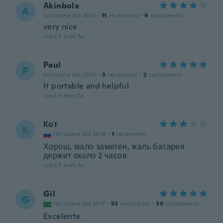
Akinbola
A
Iscrizione dal 2019
·
11
recensioni
·
9
caricamenti
very nice
circa 5 anni fa
Paul
P
Iscrizione dal 2020
·
3
recensioni
·
2
caricamenti
It portable and helpful
circa 5 anni fa
Кот
К
Iscrizione dal 2019
·
1
recensioni
Хорош, мало заметен, жаль батарея
держит около 2 часов.
circa 5 anni fa
Gil
G
Iscrizione dal 2017
·
53
recensioni
·
36
caricamenti
Excelente