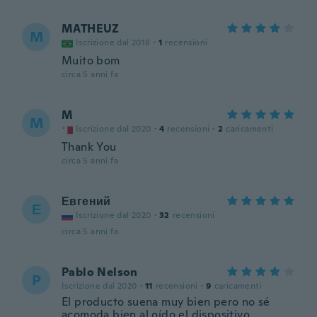
MATHEUZ
M
Iscrizione dal 2018
·
1
recensioni
Muito bom
circa 5 anni fa
M
M
Iscrizione dal 2020
·
4
recensioni
·
2
caricamenti
Thank You
circa 5 anni fa
Евгений
Е
Iscrizione dal 2020
·
32
recensioni
circa 5 anni fa
Pablo Nelson
P
Iscrizione dal 2020
·
11
recensioni
·
9
caricamenti
El producto suena muy bien pero no sé
acomoda bien al oído el dispositivo.