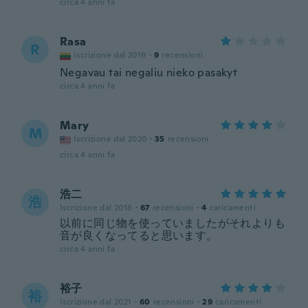
circa 4 anni fa
Rasa
R
Iscrizione dal 2019
·
9
recensioni
Negavau tai negaliu nieko pasakyt
circa 4 anni fa
Mary
M
Iscrizione dal 2020
·
35
recensioni
circa 4 anni fa
浩二
浩
Iscrizione dal 2018
·
67
recensioni
·
4
caricamenti
以前に同じ物を使っていましたがそれよりも
音が良くなってると思います。
circa 4 anni fa
裕子
裕
Iscrizione dal 2021
·
60
recensioni
·
29
caricamenti