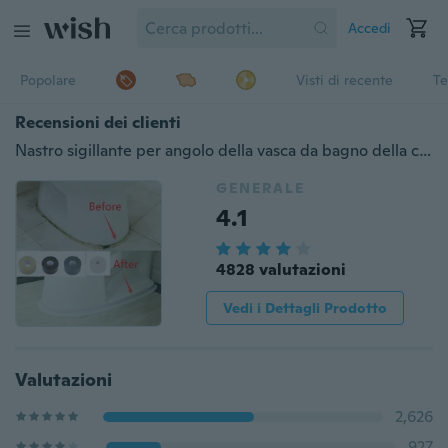
Accedi
Popolare
Visti di recente
Te
Recensioni dei clienti
Nastro sigillante per angolo della vasca da bagno della cucina del bagno della striscia della crepa del lavello del materiale del PVC della casa Nastro adesivo impermeabile della striscia della striscia di tenuta della muffa (larghezza 2.2cm, lunghezza 1m o 2m o 3m)
GENERALE
4.1
4828 valutazioni
Vedi i Dettagli Prodotto
Valutazioni
2,626
927