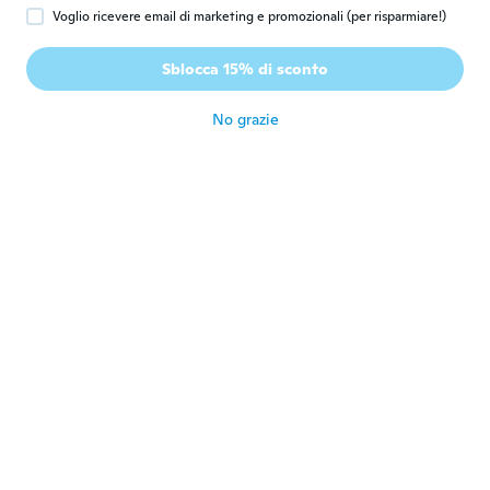
Voglio ricevere email di marketing e promozionali (per risparmiare!)
Sherri
S
Iscrizione dal 2015
·
33
recensioni
·
3
caricamenti
Sblocca 15% di sconto
The glue doesn't hold.
circa 2 anni fa
No grazie
Maria Isabel
M
Iscrizione dal 2015
·
16
recensioni
·
8
caricamenti
Muy util y eficaz¡!¡
circa 2 anni fa
Nicole
N
Iscrizione dal 2023
·
64
recensioni
·
2
caricamenti
Je le croyais un peu plus large
circa 2 anni fa