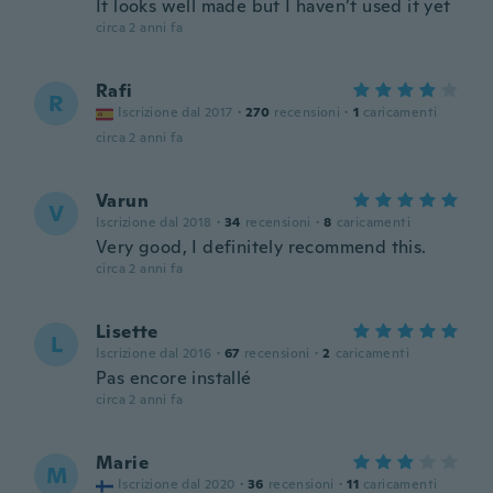
It looks well made but I haven’t used it yet
circa 2 anni fa
Rafi
R
Iscrizione dal 2017
·
270
recensioni
·
1
caricamenti
circa 2 anni fa
Varun
V
Iscrizione dal 2018
·
34
recensioni
·
8
caricamenti
Very good, I definitely recommend this.
circa 2 anni fa
Lisette
L
Iscrizione dal 2016
·
67
recensioni
·
2
caricamenti
Pas encore installé
circa 2 anni fa
Marie
M
Iscrizione dal 2020
·
36
recensioni
·
11
caricamenti