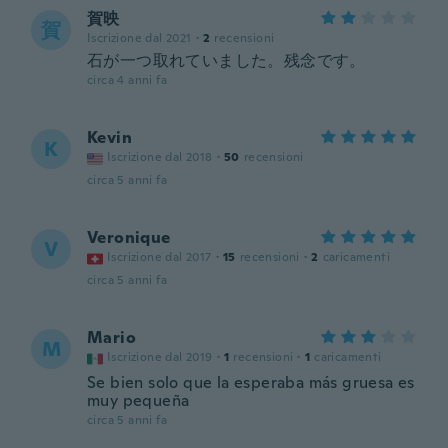
賀映
賀
Iscrizione dal 2021
·
2
recensioni
石が一つ取れていました。残念です。
circa 4 anni fa
Kevin
K
Iscrizione dal 2018
·
50
recensioni
circa 5 anni fa
Veronique
V
Iscrizione dal 2017
·
15
recensioni
·
2
caricamenti
circa 5 anni fa
Mario
M
Iscrizione dal 2019
·
1
recensioni
·
1
caricamenti
Se bien solo que la esperaba más gruesa es
muy pequeña
circa 5 anni fa