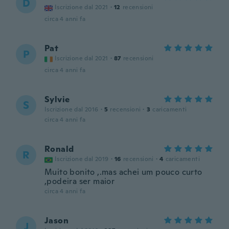
D
Iscrizione dal 2021
·
12
recensioni
circa 4 anni fa
Pat
P
Iscrizione dal 2021
·
87
recensioni
circa 4 anni fa
Sylvie
S
Iscrizione dal 2016
·
5
recensioni
·
3
caricamenti
circa 4 anni fa
Ronald
R
Iscrizione dal 2019
·
16
recensioni
·
4
caricamenti
Muito bonito ,.mas achei um pouco curto
,podeira ser maior
circa 4 anni fa
Jason
J