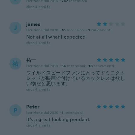
Iscrizione dal 2016
·
287
recensioni
circa 4 anni fa
james
J
Iscrizione dal 2020
·
16
recensioni
·
1
caricamenti
Not at all what I expected
circa 4 anni fa
祐一
祐
Iscrizione dal 2018
·
54
recensioni
·
18
caricamenti
ワイルドスピードファンにとってドミニクト
レッドが映画で付けているネックレスは欲し
い物だと思います。
circa 4 anni fa
Peter
P
Iscrizione dal 2020
·
1
recensioni
It's a great looking pendant.
circa 4 anni fa