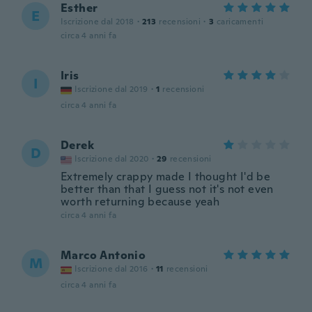
Esther
E
Iscrizione dal 2018
·
213
recensioni
·
3
caricamenti
circa 4 anni fa
Iris
I
Iscrizione dal 2019
·
1
recensioni
circa 4 anni fa
Derek
D
Iscrizione dal 2020
·
29
recensioni
Extremely crappy made I thought I'd be
better than that I guess not it's not even
worth returning because yeah
circa 4 anni fa
Marco Antonio
M
Iscrizione dal 2016
·
11
recensioni
circa 4 anni fa