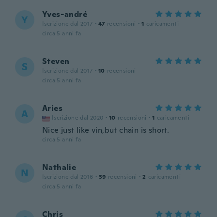
Yves-andré
Y
Iscrizione dal 2017
·
47
recensioni
·
1
caricamenti
circa 5 anni fa
Steven
S
Iscrizione dal 2017
·
10
recensioni
circa 5 anni fa
Aries
A
Iscrizione dal 2020
·
10
recensioni
·
1
caricamenti
Nice just like vin,but chain is short.
circa 5 anni fa
Nathalie
N
Iscrizione dal 2016
·
39
recensioni
·
2
caricamenti
circa 5 anni fa
Chris