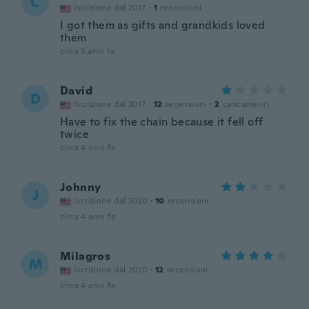
C
Iscrizione dal 2017
·
1
recensioni
I got them as gifts and grandkids loved
them
circa 3 anni fa
David
D
Iscrizione dal 2017
·
12
recensioni
·
2
caricamenti
Have to fix the chain because it fell off
twice
circa 4 anni fa
Johnny
J
Iscrizione dal 2020
·
10
recensioni
circa 4 anni fa
Milagros
M
Iscrizione dal 2020
·
12
recensioni
circa 4 anni fa