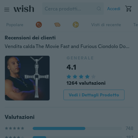
Accedi
Popolare
Visti di recente
Te
Recensioni dei clienti
Vendita calda The Movie Fast and Furious Ciondolo Dominic Toretto Cross Collana da uomo Drop
GENERALE
4.1
1264 valutazioni
Vedi i Dettagli Prodotto
Valutazioni
748
187