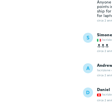
Anyone 
points 
ship for
for lapt
circa 2 ann
Simone
S
Iscrizi
🔝🔝🔝
circa 2 ann
Andre
A
Iscrizione
circa 2 ann
Daniel
D
Iscrizi
circa 2 ann