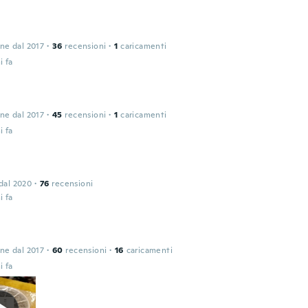
one dal 2017
·
36
recensioni
·
1
caricamenti
i fa
one dal 2017
·
45
recensioni
·
1
caricamenti
i fa
 dal 2020
·
76
recensioni
i fa
one dal 2017
·
60
recensioni
·
16
caricamenti
i fa