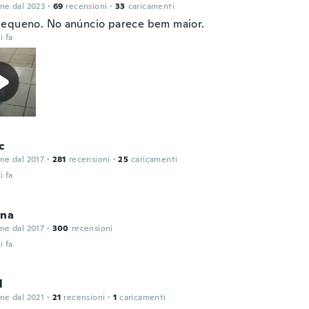
one dal 2023
·
69
recensioni
·
33
caricamenti
equeno. No anúncio parece bem maior.
i fa
c
one dal 2017
·
281
recensioni
·
25
caricamenti
i fa
ina
one dal 2017
·
300
recensioni
i fa
l
one dal 2021
·
21
recensioni
·
1
caricamenti