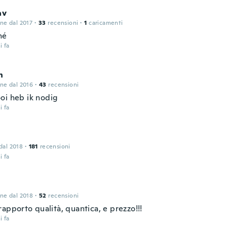
av
one dal 2017
·
33
recensioni
·
1
caricamenti
né
i fa
n
one dal 2016
·
43
recensioni
oi heb ik nodig
i fa
 dal 2018
·
181
recensioni
i fa
one dal 2018
·
52
recensioni
apporto qualità, quantica, e prezzo!!!
i fa