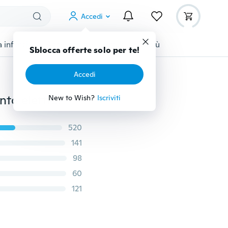
Accedi
 infanzia
Accessori per animali
Di più
Sblocca offerte solo per te!
Accedi
120 / 600pcs 12 Tipo di dadi piccoli dadi Kit assortimento elettronica M1 M1.2 M1.4 M1.6
New to Wish?
Iscriviti
520
141
98
60
121