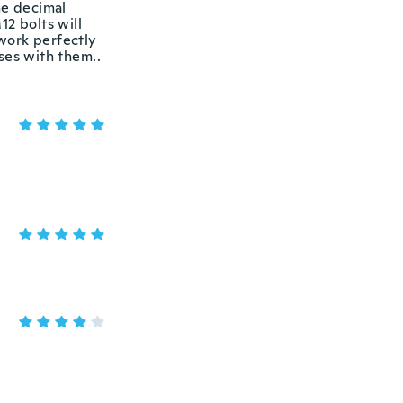
he decimal
12 bolts will
 work perfectly
sses with them..