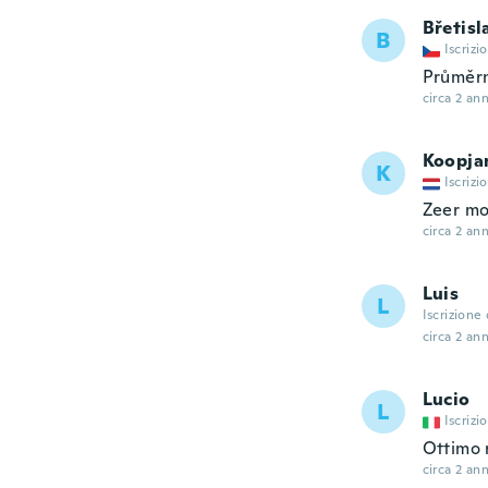
Břetisl
B
Iscrizi
Průměr
circa 2 ann
Koopja
K
Iscrizi
Zeer mo
circa 2 ann
Luis
L
Iscrizione
circa 2 ann
Lucio
L
Iscrizi
Ottimo r
circa 2 ann