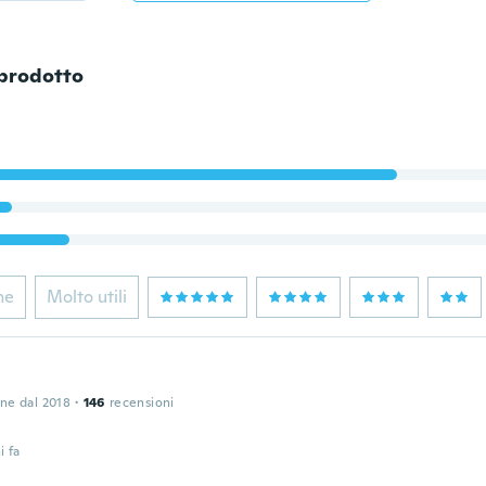
 prodotto
ne
Molto utili
one dal 2018
·
146
recensioni
i fa