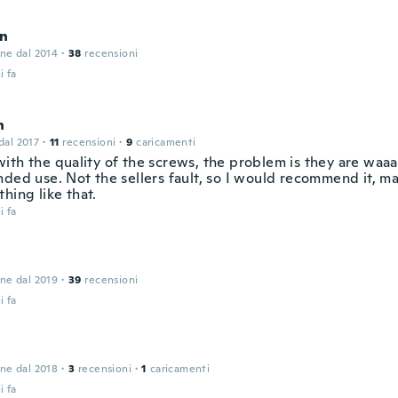
n
one dal 2014
·
38
recensioni
i fa
n
 dal 2017
·
11
recensioni
·
9
caricamenti
ith the quality of the screws, the problem is they are waaa
nded use. Not the sellers fault, so I would recommend it, m
hing like that.
i fa
one dal 2019
·
39
recensioni
i fa
one dal 2018
·
3
recensioni
·
1
caricamenti
i fa