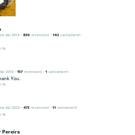
o
one dal 2018
·
850
recensioni
·
102
caricamenti
i fa
 dal 2016
·
157
recensioni
·
1
caricamenti
hank You.
i fa
one dal 2020
·
473
recensioni
·
11
caricamenti
i fa
 Pereira