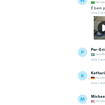
W
Iscrizi
É bem p
circa 2 ann
Per-Eri
P
Iscrizi
circa 2 ann
Kathar
K
Iscrizi
circa 2 ann
Michae
M
Iscrizi