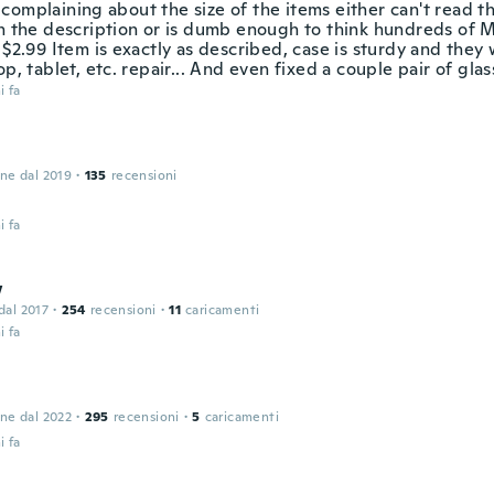
complaining about the size of the items either can't read t
in the description or is dumb enough to think hundreds of M
 $2.99 Item is exactly as described, case is sturdy and they
op, tablet, etc. repair... And even fixed a couple pair of gla
i fa
one dal 2019
·
135
recensioni
i fa
w
 dal 2017
·
254
recensioni
·
11
caricamenti
i fa
one dal 2022
·
295
recensioni
·
5
caricamenti
i fa