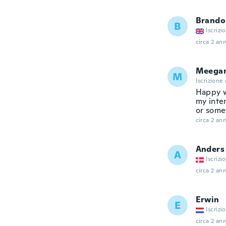
Brando
B
Iscrizi
circa 2 ann
Meega
M
Iscrizione
Happy w
my inte
or somet
circa 2 ann
Anders
A
Iscrizi
circa 2 ann
Erwin
E
Iscrizi
circa 2 ann