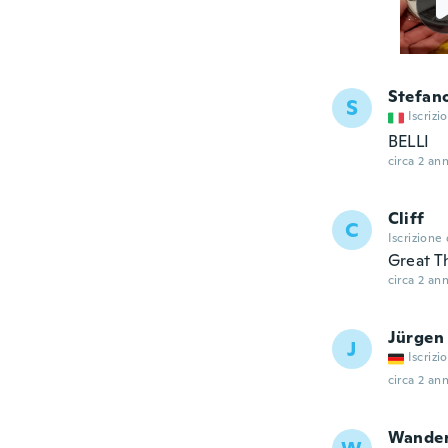
Stefan
S
Iscrizi
BELLI
circa 2 ann
Cliff
C
Iscrizione
Great T
circa 2 ann
Jürgen
J
Iscrizi
circa 2 ann
Wander