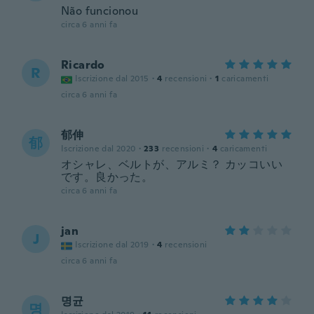
Não funcionou
circa 6 anni fa
Ricardo
R
Iscrizione dal 2015
·
4
recensioni
·
1
caricamenti
circa 6 anni fa
郁伸
郁
Iscrizione dal 2020
·
233
recensioni
·
4
caricamenti
オシャレ、ベルトが、アルミ？ カッコいい
です。良かった。
circa 6 anni fa
jan
J
Iscrizione dal 2019
·
4
recensioni
circa 6 anni fa
명균
명