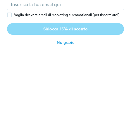
Luis
L
Voglio ricevere email di marketing e promozionali (per risparmiare!)
Iscrizione dal 2020
·
88
recensioni
·
82
caricamenti
Not happy woth this one came but is
Sblocca 15% di sconto
broken 😞
circa 6 anni fa
No grazie
Arilo
A
Iscrizione dal 2019
·
2
recensioni
circa 6 anni fa
serge
S
Iscrizione dal 2020
·
142
recensioni
·
1
caricamenti
circa 6 anni fa
Edinete Gerliandro
E
Iscrizione dal 2019
·
23
recensioni
circa 6 anni fa