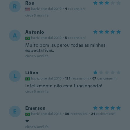
Ron
R
Iscrizione dal 2019
·
4
recensioni
circa 5 anni fa
Antonio
A
Iscrizione dal 2019
·
5
recensioni
Muito bom .superou todas as minhas
expectativas.
circa 5 anni fa
Lilian
L
Iscrizione dal 2018
·
121
recensioni
·
67
caricamenti
Infelizmente não está funcionando!
circa 5 anni fa
Emerson
E
Iscrizione dal 2018
·
39
recensioni
·
21
caricamenti
❤
circa 5 anni fa