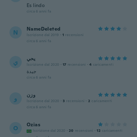
Es lindo
circa 6 anni fa
NameDeleted
N
Iscrizione dal 2019
·
1
recensioni
circa 6 anni fa
يحي
ي
Iscrizione dal 2020
·
17
recensioni
·
4
caricamenti
جيدة
circa 6 anni fa
وزن
و
Iscrizione dal 2020
·
3
recensioni
·
2
caricamenti
circa 6 anni fa
Ozias
O
Iscrizione dal 2020
·
20
recensioni
·
12
caricamenti