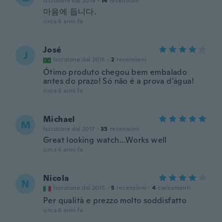
Iscrizione dal 2019
·
14
recensioni
마음에 듭니다.
circa 6 anni fa
José
J
Iscrizione dal 2015
·
2
recensioni
Ótimo produto chegou bem embalado
antes do prazo! Só não é a prova d'água!
circa 6 anni fa
Michael
M
Iscrizione dal 2017
·
35
recensioni
Great looking watch...Works well
circa 6 anni fa
Nicola
N
Iscrizione dal 2015
·
5
recensioni
·
4
caricamenti
Per qualità e prezzo molto soddisfatto
circa 6 anni fa