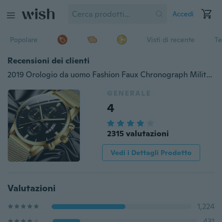
Accedi
Popolare
Visti di recente
Te
Recensioni dei clienti
2019 Orologio da uomo Fashion Faux Chronograph Military Sport Orologi da uomo Orologio di lusso al quarzo in acciaio inossidabile di lusso casual di marca superiore
GENERALE
4
2315 valutazioni
Vedi i Dettagli Prodotto
Valutazioni
1,224
431