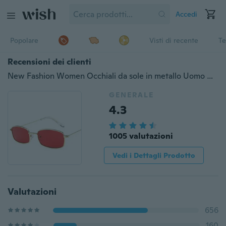
Accedi
Popolare
Visti di recente
Te
Recensioni dei clienti
New Fashion Women Occhiali da sole in metallo Uomo Occhiali da sole quadrati piccoli quadrati Occhiali da vista rosa gialli femminili Occhiali da vista piccoli Occhiali rettangolari
GENERALE
4.3
1005 valutazioni
Vedi i Dettagli Prodotto
Valutazioni
656
160