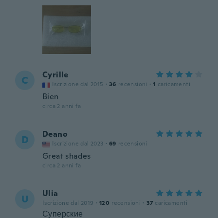
Cyrille
C
Iscrizione dal 2015
·
36
recensioni
·
1
caricamenti
Bien
circa 2 anni fa
Deano
D
Iscrizione dal 2023
·
69
recensioni
Great shades
circa 2 anni fa
Ulia
U
Iscrizione dal 2019
·
120
recensioni
·
37
caricamenti
Суперские