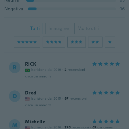
Neutra
93
Negativa
96
Tutti
Immagine
Molto utili
RICK
R
Iscrizione dal 2019
·
2
recensioni
circa un anno fa
Dred
D
Iscrizione dal 2015
·
97
recensioni
circa un anno fa
Michelle
M
Iscrizione dal 2016
·
276
recensioni
·
67
caricamenti