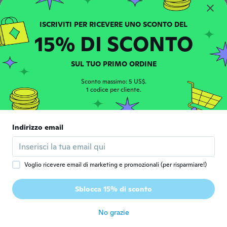
circa 3 anni fa
15% DI SCONTO
SUL TUO PRIMO ORDINE
Frank
Sconto massimo: 5 US$.
F
1 codice per cliente.
Iscrizione dal 2019
·
4
recensioni
circa 3 anni fa
Indirizzo email
Jonathan
J
Iscrizione dal 2019
·
93
recensioni
·
2
caricamenti
circa 3 anni fa
Voglio ricevere email di marketing e promozionali (per risparmiare!)
Christian
C
Sblocca 15% di sconto
Iscrizione dal 2022
·
12
recensioni
circa 3 anni fa
No grazie