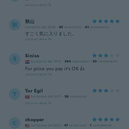
circa un anno fa
秋山
秋
Iscrizione dal 2020
·
85
recensioni
·
61
caricamenti
すごく気に入りました。
circa un anno fa
Sinisa
S
Iscrizione dal 2015
·
294
recensioni
·
53
caricamenti
For price you pay it's OK 👍
circa un anno fa
Tor Egil
T
Iscrizione dal 2015
·
58
recensioni
circa un anno fa
chopper
C
Iscrizione dal 2021
·
47
recensioni
·
1
caricamenti