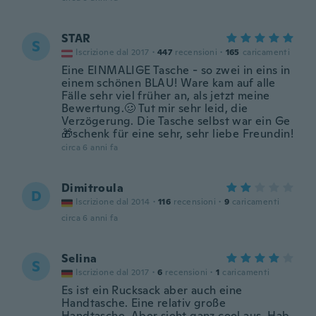
STAR
S
Iscrizione dal 2017
·
447
recensioni
·
165
caricamenti
Eine EINMALIGE Tasche - so zwei in eins in
einem schönen BLAU! Ware kam auf alle
Fälle sehr viel früher an, als jetzt meine
Bewertung.🥴 Tut mir sehr leid, die
Verzögerung. Die Tasche selbst war ein Ge
🎁schenk für eine sehr, sehr liebe Freundin!
circa 6 anni fa
Dimitroula
D
Iscrizione dal 2014
·
116
recensioni
·
9
caricamenti
circa 6 anni fa
Selina
S
Iscrizione dal 2017
·
6
recensioni
·
1
caricamenti
Es ist ein Rucksack aber auch eine
Handtasche. Eine relativ große
Handtasche. Aber sieht ganz cool aus. Hab