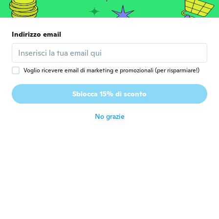
Iscrizione dal 2016
·
85
recensioni
circa 6 anni fa
Indirizzo email
Danijela
D
Iscrizione dal 2018
·
3
recensioni
circa 6 anni fa
Voglio ricevere email di marketing e promozionali (per risparmiare!)
雅子
雅
Sblocca 15% di sconto
Iscrizione dal 2017
·
33
recensioni
circa 6 anni fa
No grazie
Nati
N
Iscrizione dal 2015
·
61
recensioni
circa 6 anni fa
Marizon
M
Iscrizione dal 2016
·
30
recensioni
·
3
caricamenti
Muito bom. Gostei
circa 6 anni fa