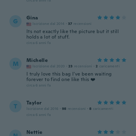
circa 6 anni fa
Gina
G
Iscrizione dal 2014
·
37
recensioni
Its not exactly like the picture but it still
holds a lot of stuff.
circa 6 anni fa
Michelle
M
Iscrizione dal 2020
·
23
recensioni
·
2
caricamenti
I truly love this bag I've been waiting
forever to find one like this ❤️
circa 6 anni fa
Taylor
T
Iscrizione dal 2016
·
98
recensioni
·
8
caricamenti
circa 6 anni fa
Nettie
N