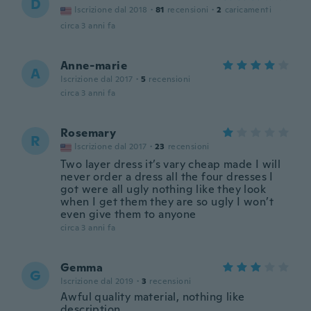
D
Iscrizione dal 2018
·
81
recensioni
·
2
caricamenti
circa 3 anni fa
Anne-marie
A
Iscrizione dal 2017
·
5
recensioni
circa 3 anni fa
Rosemary
R
Iscrizione dal 2017
·
23
recensioni
Two layer dress it’s vary cheap made I will
never order a dress all the four dresses I
got were all ugly nothing like they look
when I get them they are so ugly I won’t
even give them to anyone
circa 3 anni fa
Gemma
G
Iscrizione dal 2019
·
3
recensioni
Awful quality material, nothing like
description.