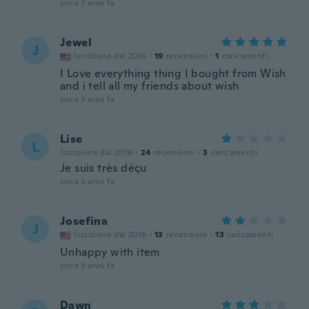
circa 3 anni fa
Jewel
J
Iscrizione dal 2016
·
19
recensioni
·
1
caricamenti
I Love everything thing I bought from Wish
and i tell all my friends about wish
circa 3 anni fa
Lise
L
Iscrizione dal 2016
·
24
recensioni
·
3
caricamenti
Je suis très déçu
circa 3 anni fa
Josefina
J
Iscrizione dal 2016
·
13
recensioni
·
13
caricamenti
Unhappy with item
circa 3 anni fa
Dawn