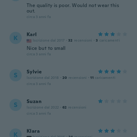
The quality is poor. Would not wear this
out.
circa 3 anni fa
Karl
K
Iscrizione dal 2017
·
32
recensioni
·
3
caricamenti
Nice but to small
circa 3 anni fa
Sylvie
S
Iscrizione dal 2018
·
20
recensioni
·
11
caricamenti
circa 3 anni fa
Suzan
S
Iscrizione dal 2022
·
62
recensioni
circa 3 anni fa
Klara
K