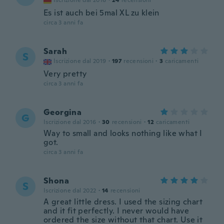
Iscrizione dal 2016
·
24
recensioni
Es ist auch bei 5mal XL zu klein
circa 3 anni fa
Sarah
S
Iscrizione dal 2019
·
197
recensioni
·
3
caricamenti
Very pretty
circa 3 anni fa
Georgina
G
Iscrizione dal 2016
·
30
recensioni
·
12
caricamenti
Way to small and looks nothing like what I
got.
circa 3 anni fa
Shona
S
Iscrizione dal 2022
·
14
recensioni
A great little dress. I used the sizing chart
and it fit perfectly. I never would have
ordered the size without that chart. Use it