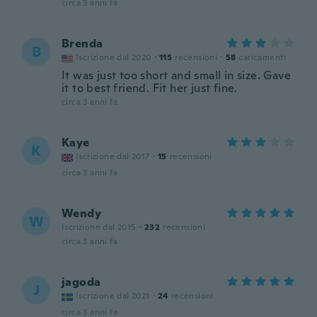
circa 3 anni fa
Brenda
B
Iscrizione dal 2020
·
115
recensioni
·
58
caricamenti
It was just too short and small in size. Gave
it to best friend. Fit her just fine.
circa 3 anni fa
Kaye
K
Iscrizione dal 2017
·
15
recensioni
circa 3 anni fa
Wendy
W
Iscrizione dal 2015
·
232
recensioni
circa 3 anni fa
jagoda
J
Iscrizione dal 2021
·
24
recensioni
circa 3 anni fa