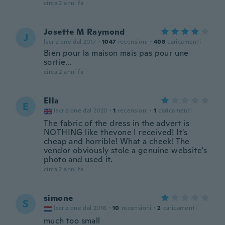
circa 2 anni fa
Josette M Raymond
J
Iscrizione dal 2017
·
1047
recensioni
·
408
caricamenti
Bien pour la maison mais pas pour une
sortie...
circa 2 anni fa
Ella
E
Iscrizione dal 2020
·
1
recensioni
·
1
caricamenti
The fabric of the dress in the advert is
NOTHING like thevone I received! It's
cheap and horrible! What a cheek! The
vendor obviously stole a genuine website's
photo and used it.
circa 2 anni fa
simone
S
Iscrizione dal 2016
·
10
recensioni
·
2
caricamenti
much too small