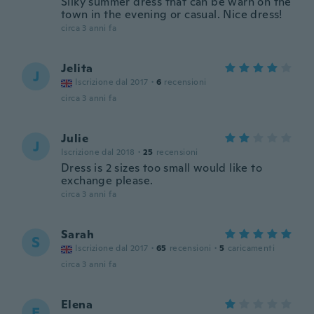
Silky summer dress that can be warn on the
town in the evening or casual. Nice dress!
circa 3 anni fa
Jelita
J
Iscrizione dal 2017
·
6
recensioni
circa 3 anni fa
Julie
J
Iscrizione dal 2018
·
25
recensioni
Dress is 2 sizes too small would like to
exchange please.
circa 3 anni fa
Sarah
S
Iscrizione dal 2017
·
65
recensioni
·
5
caricamenti
circa 3 anni fa
Elena
E