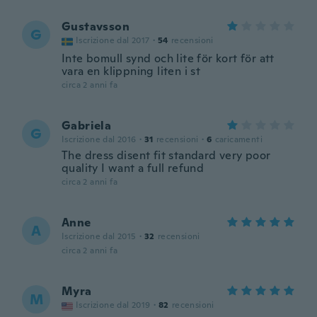
Gustavsson
G
Iscrizione dal 2017
·
54
recensioni
Inte bomull synd och lite för kort för att
vara en klippning liten i st
circa 2 anni fa
Gabriela
G
Iscrizione dal 2016
·
31
recensioni
·
6
caricamenti
The dress disent fit standard very poor
quality I want a full refund
circa 2 anni fa
Anne
A
Iscrizione dal 2015
·
32
recensioni
circa 2 anni fa
Myra
M
Iscrizione dal 2019
·
82
recensioni