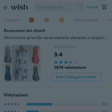
Accedi
Popolare
Visti di recente
Te
Recensioni dei clienti
Abito estivo girocollo senza maniche stampato a doppio strato da donna Casual Plus Size allentato Sundress (Taglia: S ~ 5XL)
GENERALE
3.4
2678 valutazioni
Vedi i Dettagli Prodotto
Valutazioni
968
463