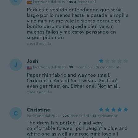
Iscrizione dal 2015
·
450
recensioni
Pedi este vestido entendiendo que sería
largo por lo menos hasta la pasada la ropilla
y no mini no me vale lo siento porque es
bonito pero no me queda bien ya van
muchos fallos y me estoy pensando en
seguir pidiendo
circa 3 anni fa
Josh
J
Iscrizione dal 2020
·
19
recensioni
·
9
caricamenti
Paper thin fabric and way too small.
Ordered in 4x and 5x. I wear a 2x. Can't
even get them on. Either one. Not at all.
circa 3 anni fa
Christine.
C
Iscrizione dal 2021
·
229
recensioni
·
12
caricamenti
The dress fits perfectly and very
comfortable to wear ps l baught a blue and
white one as well as a rose pink love all