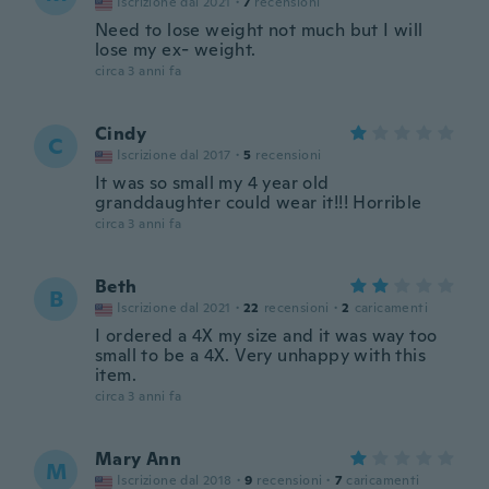
Iscrizione dal 2021
·
7
recensioni
Need to lose weight not much but I will
lose my ex- weight.
circa 3 anni fa
Cindy
C
Iscrizione dal 2017
·
5
recensioni
It was so small my 4 year old
granddaughter could wear it!!! Horrible
circa 3 anni fa
Beth
B
Iscrizione dal 2021
·
22
recensioni
·
2
caricamenti
I ordered a 4X my size and it was way too
small to be a 4X. Very unhappy with this
item.
circa 3 anni fa
Mary Ann
M
Iscrizione dal 2018
·
9
recensioni
·
7
caricamenti