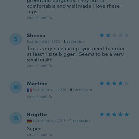
green and burgundy. They are so
comfortable and well made I love these
tops.
circa 4 anni fa
Sheena
S
Iscrizione dal 2020
·
3
recensioni
Top is very nice except you need to order
at least 1 size bigger . Seems to be a very
small make
circa 4 anni fa
Martine
M
Iscrizione dal 2020
·
9
recensioni
circa 4 anni fa
Brigitte
B
Iscrizione dal 2018
·
4
recensioni
Super
circa 4 anni fa