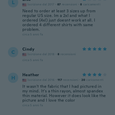
L
Iscrizione dal 2017
·
87
recensioni
·
8
caricamenti
Need to order at least 3 sizes up from
regular US size. Im a 2xl and what I
ordered (4xl) just doesnt work at all. I
ordered 4 different shirts with same
problem.
circa 5 anni fa
Cindy
C
Iscrizione dal 2018
·
8
recensioni
circa 5 anni fa
Heather
H
Iscrizione dal 2016
·
117
recensioni
·
20
caricamenti
It wasn't the fabric that I had pictured in
my mind. It's a thin rayon, almost spandex
thin material. However it does look like the
picture and I love the color
circa 5 anni fa