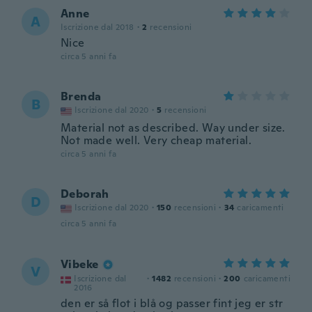
Anne
A
Iscrizione dal 2018
·
2
recensioni
Nice
circa 5 anni fa
Brenda
B
Iscrizione dal 2020
·
5
recensioni
Material not as described. Way under size.
Not made well. Very cheap material.
circa 5 anni fa
Deborah
D
Iscrizione dal 2020
·
150
recensioni
·
34
caricamenti
circa 5 anni fa
Vibeke
V
Iscrizione dal
·
1482
recensioni
·
200
caricamenti
2016
den er så flot i blå og passer fint jeg er str