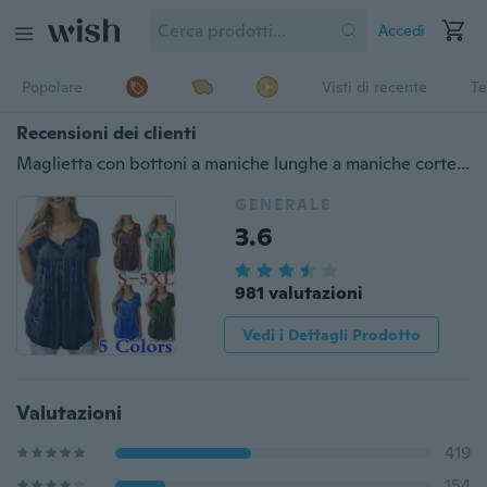
Accedi
Popolare
Visti di recente
Te
Recensioni dei clienti
Maglietta con bottoni a maniche lunghe a maniche corte da donna casual a maniche corte T-shirt con bottoni taglie forti S-5XL
GENERALE
3.6
981 valutazioni
Vedi i Dettagli Prodotto
Valutazioni
419
154