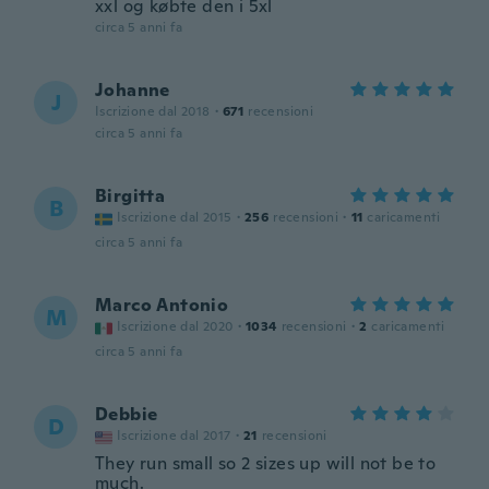
xxl og købte den i 5xl
circa 5 anni fa
Johanne
J
Iscrizione dal 2018
·
671
recensioni
circa 5 anni fa
Birgitta
B
Iscrizione dal 2015
·
256
recensioni
·
11
caricamenti
circa 5 anni fa
Marco Antonio
M
Iscrizione dal 2020
·
1034
recensioni
·
2
caricamenti
circa 5 anni fa
Debbie
D
Iscrizione dal 2017
·
21
recensioni
They run small so 2 sizes up will not be to
much.