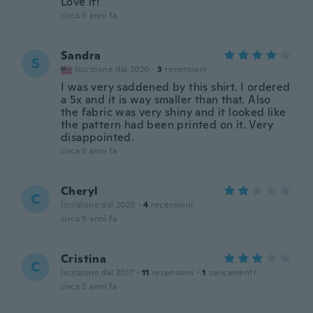
Love it!
circa 5 anni fa
Sandra
S
Iscrizione dal 2020
·
3
recensioni
I was very saddened by this shirt. I ordered
a 5x and it is way smaller than that. Also
the fabric was very shiny and it looked like
the pattern had been printed on it. Very
disappointed.
circa 5 anni fa
Cheryl
C
Iscrizione dal 2020
·
4
recensioni
circa 5 anni fa
Cristina
C
Iscrizione dal 2017
·
11
recensioni
·
1
caricamenti
circa 5 anni fa