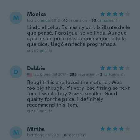
Monica
M
Iscrizione dal 2012
·
45
recensioni
·
33
caricamenti
Lindo el color. Es más nylon y brillante de lo
que pensé. Pero igual se ve linda. Aunque
igual es un poco mas pequeña que la talla
que dice. Llegó en fecha programada
circa 5 anni fa
Debbie
D
Iscrizione dal 2017
·
285
recensioni
·
2
caricamenti
Bought this and loved the material. Was
too big though. It's very lose fitting so next
time I would buy 2 sizes smaller. Good
quality for the price. I definitely
recommend this item.
circa 5 anni fa
Mirtha
M
Iscrizione dal 2020
·
8
recensioni