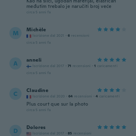
Kao na slici, ugodan materijal, elastičan
međutim trebalo je naručiti broj veće
circa 5 anni fa
Michèle
M
Iscrizione dal 2021
·
6
recensioni
circa 5 anni fa
anneli
A
Iscrizione dal 2017
·
71
recensioni
·
1
caricamenti
circa 5 anni fa
Claudine
C
Iscrizione dal 2020
·
64
recensioni
·
4
caricamenti
Plus court que sur la photo
circa 5 anni fa
Dolores
D
Iscrizione dal 2017
·
85
recensioni