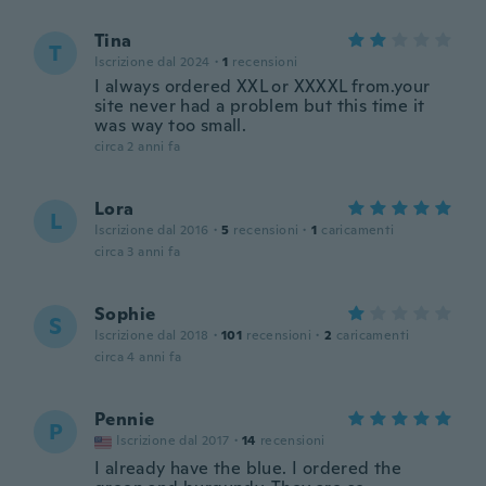
Tina
T
Iscrizione dal 2024
·
1
recensioni
I always ordered XXL or XXXXL from.your
site never had a problem but this time it
was way too small.
circa 2 anni fa
Lora
L
Iscrizione dal 2016
·
5
recensioni
·
1
caricamenti
circa 3 anni fa
Sophie
S
Iscrizione dal 2018
·
101
recensioni
·
2
caricamenti
circa 4 anni fa
Pennie
P
Iscrizione dal 2017
·
14
recensioni
I already have the blue. I ordered the