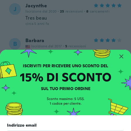
Jacynthe
J
Iscrizione dal 2020
·
25
recensioni
·
8
caricamenti
Tres beau
circa 5 anni fa
Barbara
B
Iscrizione dal 2017
·
5
recensioni
Pretty. Nice fabric and nicely made. Too
small across the shoulders. Ordered 5x
circa 5 anni fa
15% DI SCONTO
隆之
隆
Iscrizione dal 2019
·
65
recensioni
SUL TUO PRIMO ORDINE
circa 5 anni fa
Sconto massimo: 5 US$.
1 codice per cliente.
Bonnie
B
Iscrizione dal 2017
·
4
recensioni
Too tight in the bust.
Indirizzo email
circa 5 anni fa