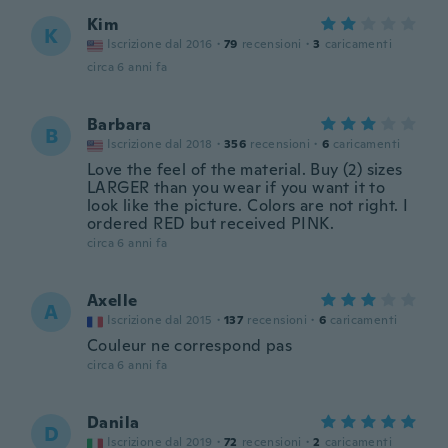
Kim
K
Iscrizione dal 2016
·
79
recensioni
·
3
caricamenti
circa 6 anni fa
Barbara
B
Iscrizione dal 2018
·
356
recensioni
·
6
caricamenti
Love the feel of the material. Buy (2) sizes
LARGER than you wear if you want it to
look like the picture. Colors are not right. I
ordered RED but received PINK.
circa 6 anni fa
Axelle
A
Iscrizione dal 2015
·
137
recensioni
·
6
caricamenti
Couleur ne correspond pas
circa 6 anni fa
Danila
D
Iscrizione dal 2019
·
72
recensioni
·
2
caricamenti