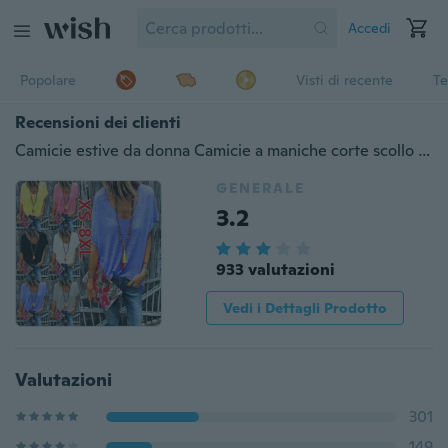
Accedi
Popolare
Visti di recente
Te
Recensioni dei clienti
Camicie estive da donna Camicie a maniche corte scollo a V casual T-shirt in cotone tinta unita da donna Taglie forti Camicie da donna color caramella Camicia XS-8XL
GENERALE
3.2
933 valutazioni
Vedi i Dettagli Prodotto
Valutazioni
301
149