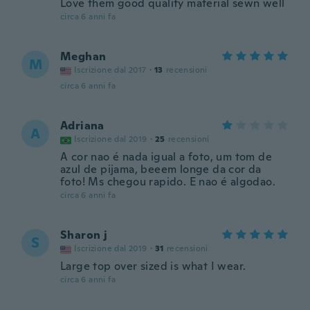
Love them good quality material sewn well
circa 6 anni fa
Meghan
M
Iscrizione dal 2017
·
13
recensioni
circa 6 anni fa
Adriana
A
Iscrizione dal 2019
·
25
recensioni
A cor nao é nada igual a foto, um tom de
azul de pijama, beeem longe da cor da
foto! Ms chegou rapido. E nao é algodao.
circa 6 anni fa
Sharon j
S
Iscrizione dal 2019
·
31
recensioni
Large top over sized is what I wear.
circa 6 anni fa