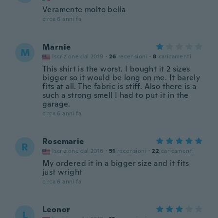
Veramente molto bella
circa 6 anni fa
Marnie
M
Iscrizione dal 2019
·
26
recensioni
·
8
caricamenti
This shirt is the worst. I bought it 2 sizes
bigger so it would be long on me. It barely
fits at all. The fabric is stiff. Also there is a
such a strong smell I had to put it in the
garage.
circa 6 anni fa
Rosemarie
R
Iscrizione dal 2016
·
51
recensioni
·
22
caricamenti
My ordered it in a bigger size and it fits
just wright
circa 6 anni fa
Leonor
L