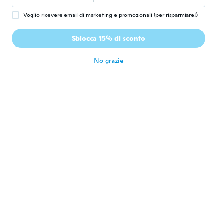
circa 6 anni fa
Voglio ricevere email di marketing e promozionali (per risparmiare!)
Laëtitia
L
Sblocca 15% di sconto
Iscrizione dal 2019
·
4
recensioni
circa 6 anni fa
No grazie
Laura
L
Iscrizione dal 2014
·
8
recensioni
Muy muy mal no tiene nada q ver con lo q
pedi....me a llegado u a camiseta cutre sin
mas de tela de camiseta q no es el tejido q
vi en la foto ni mucho menos...muy
descontenta
circa 6 anni fa
Dagnija
D
Iscrizione dal 2019
·
75
recensioni
·
3
caricamenti
circa 6 anni fa