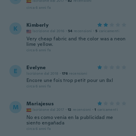
Iscrizione dal 2017
·
82
recensioni
circa 6 anni fa
Kimberly
K
Iscrizione dal 2016
·
54
recensioni
·
5
caricamenti
Very cheap fabric and the color was a neon
lime yellow.
circa 6 anni fa
Evelyne
E
Iscrizione dal 2018
·
176
recensioni
Encore une fois trop petit pour un 8xl
circa 6 anni fa
Mariajesus
M
Iscrizione dal 2017
·
12
recensioni
·
1
caricamenti
No es como venia en la publicidad me
siento engañada
circa 6 anni fa