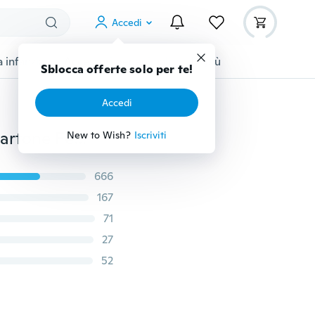
Accedi
 infanzia
Accessori per animali
Di più
Sblocca offerte solo per te!
Accedi
Le fodere per cuscini unicorno Decorazione Stampa cartone Federa in poliestere Federa per cuscino per divano per bambini Decorazioni per la casa TPR-DJS
New to Wish?
Iscriviti
666
167
71
27
52