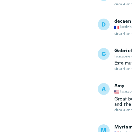
circa 4 ann
decaen
D
Iscrizi
circa 4 ann
Gabrie
G
Iscrizione
Esta mu
circa 4 ann
Amy
A
Iscrizi
Great bu
and the
circa 4 ann
Myria
M