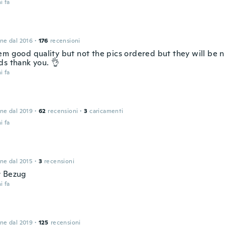
i fa
one dal 2016
·
176
recensioni
em good quality but not the pics ordered but they will be n
ds thank you. 👌
i fa
one dal 2019
·
62
recensioni
·
3
caricamenti
i fa
one dal 2015
·
3
recensioni
r Bezug
i fa
one dal 2019
·
125
recensioni