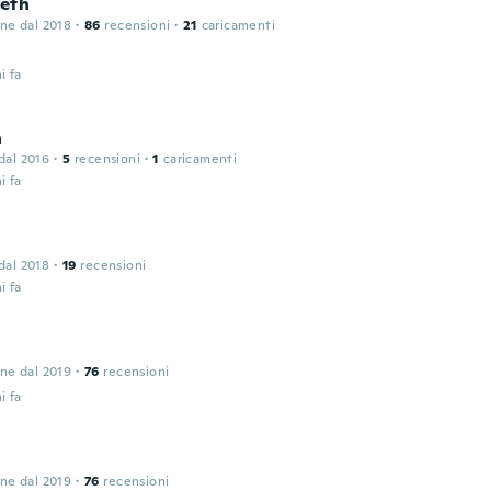
eth
one dal 2018
·
86
recensioni
·
21
caricamenti
i fa
a
 dal 2016
·
5
recensioni
·
1
caricamenti
i fa
 dal 2018
·
19
recensioni
i fa
one dal 2019
·
76
recensioni
i fa
one dal 2019
·
76
recensioni