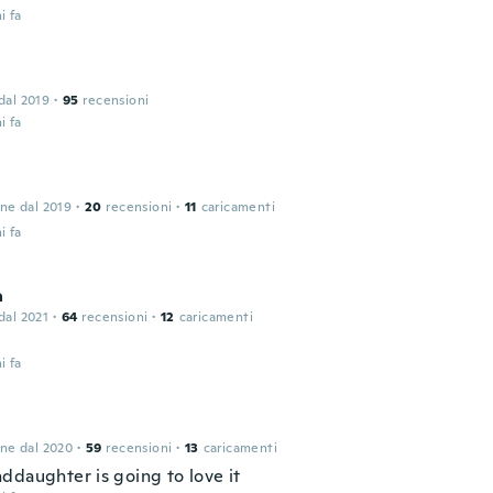
i fa
 dal 2019
·
95
recensioni
i fa
one dal 2019
·
20
recensioni
·
11
caricamenti
i fa
a
 dal 2021
·
64
recensioni
·
12
caricamenti
i fa
one dal 2020
·
59
recensioni
·
13
caricamenti
ddaughter is going to love it