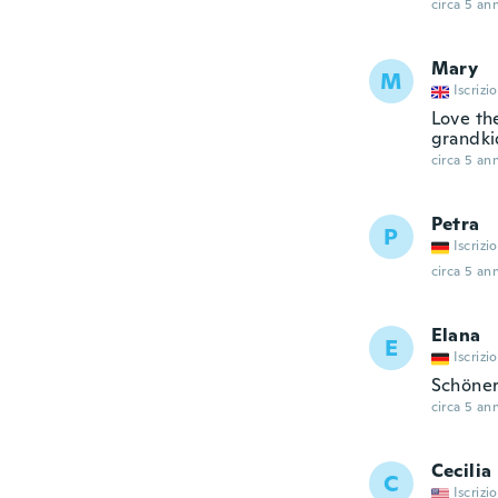
circa 5 ann
Mary
M
Iscrizi
Love th
grandki
circa 5 ann
Petra
P
Iscrizi
circa 5 ann
Elana
E
Iscrizi
Schöne
circa 5 ann
Cecilia
C
Iscrizi