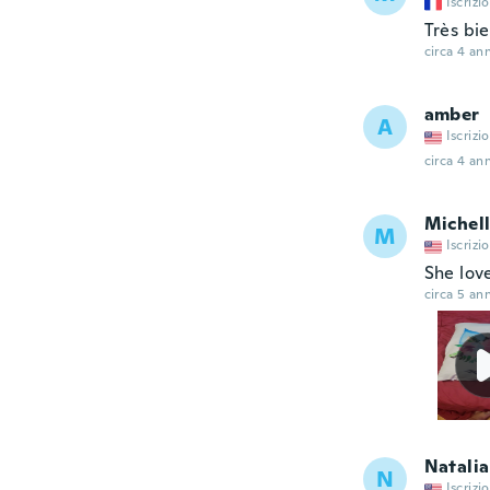
Iscrizi
Très bi
circa 4 ann
amber
A
Iscrizi
circa 4 ann
Michel
M
Iscrizi
She lov
circa 5 ann
Natalia
N
Iscrizi