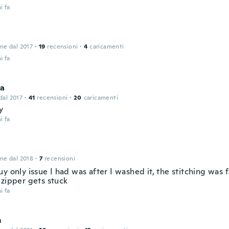
i fa
one dal 2017
·
19
recensioni
·
4
caricamenti
i fa
la
 dal 2017
·
41
recensioni
·
20
caricamenti
y
i fa
one dal 2018
·
7
recensioni
y only issue I had was after I washed it, the stitching was fa
 zipper gets stuck
i fa
m