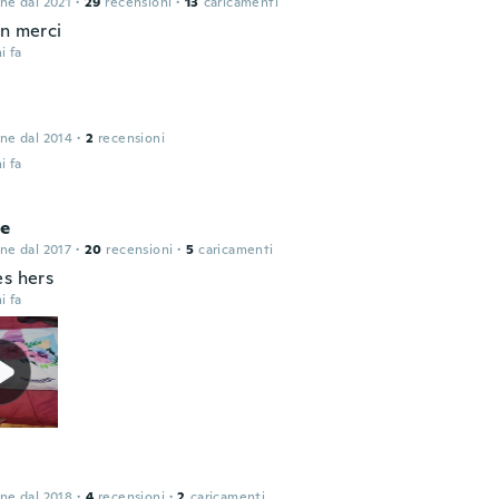
one dal 2021
·
29
recensioni
·
13
caricamenti
en merci
i fa
one dal 2014
·
2
recensioni
i fa
le
one dal 2017
·
20
recensioni
·
5
caricamenti
es hers
i fa
one dal 2018
·
4
recensioni
·
2
caricamenti