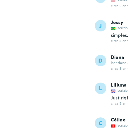
circa 5 ann
Jessy
J
Iscrizi
simples.
circa 5 ann
Diana
D
Iscrizione
circa 5 ann
Lilluna
L
Iscrizi
Just rig
circa 5 ann
Céline
C
Iscrizi