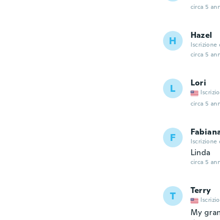
circa 5 ann
Hazel
H
Iscrizione
circa 5 ann
Lori
L
Iscrizi
circa 5 ann
Fabian
F
Iscrizione
Linda
circa 5 ann
Terry
T
Iscrizi
My gran