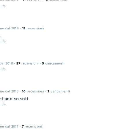
i fa
one dal 2019
·
12
recensioni
..
i fa
 dal 2018
·
27
recensioni
·
3
caricamenti
i fa
one dal 2013
·
10
recensioni
·
2
caricamenti
ht and so soft
i fa
one dal 2017
·
7
recensioni