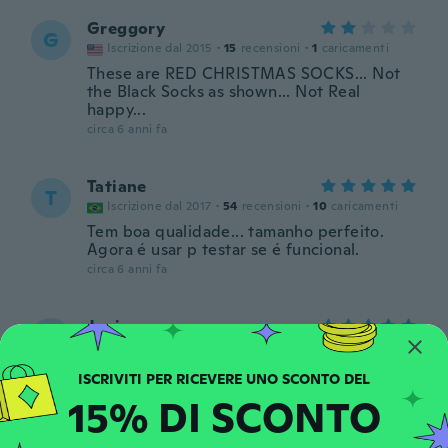
Greggory
G
Iscrizione dal 2015
·
15
recensioni
·
1
caricamenti
These are RED CHRISTMAS SOCKS... Not
the Black Socks as shown... Not Real
happy...
circa 6 anni fa
Tatiane
T
Iscrizione dal 2017
·
54
recensioni
·
10
caricamenti
Tem boa qualidade... tamanho perfeito.
Agora é usar p testar se é funcional.
circa 6 anni fa
Janice
J
Iscrizione dal 2020
·
26
recensioni
·
23
caricamenti
they fit nicely and feel good not to thick
nor to warm
15% DI SCONTO
circa 6 anni fa