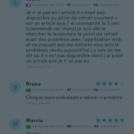
L
Iscrizione dal 2018
·
72
recensioni
·
52
caricamenti
Je n' ai pas eu l article il n était pas
disponible au point de retrait pourtant c
est un article que j' ai commandé le 5 juin
(commandé car dispo) je suis allé le
chercher le lendemain le point de retrait
avait des problème avec l application wish
et ne pouvait pas me délivrer mon article
problème résolu aujourd'hui j y vais on me
dit qu il n est pas disponible donc j ai payé
un article que je n' ai pas eu
circa 6 anni fa
Bruno
B
Iscrizione dal 2019
·
47
recensioni
·
40
caricamenti
Chegou bem embalado e adorei o produto
circa 6 anni fa
Marcia
M
Iscrizione dal 2016
·
96
recensioni
·
53
caricamenti
Gostei.