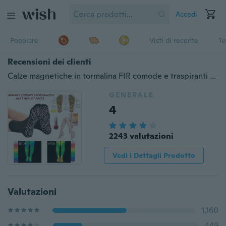
Accedi
Popolare
Visti di recente
Te
Recensioni dei clienti
Calze magnetiche in tormalina FIR comode e traspiranti Calze magnetiche per la cura del piede con terapia autoriscaldante
GENERALE
4
2243 valutazioni
Vedi i Dettagli Prodotto
Valutazioni
1,160
449