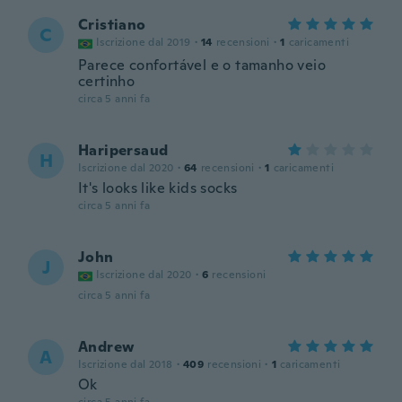
Cristiano
C
Iscrizione dal 2019
·
14
recensioni
·
1
caricamenti
Parece confortável e o tamanho veio
certinho
circa 5 anni fa
Haripersaud
H
Iscrizione dal 2020
·
64
recensioni
·
1
caricamenti
It's looks like kids socks
circa 5 anni fa
John
J
Iscrizione dal 2020
·
6
recensioni
circa 5 anni fa
Andrew
A
Iscrizione dal 2018
·
409
recensioni
·
1
caricamenti
Ok