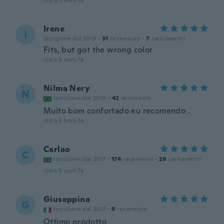
circa 5 anni fa
Irene
I
Iscrizione dal 2019
·
31
recensioni
·
7
caricamenti
Fits, but got the wrong color
circa 5 anni fa
Nilma Nery
N
Iscrizione dal 2019
·
42
recensioni
Muito bom confortado eu recomendo .
circa 5 anni fa
Carlao
C
Iscrizione dal 2017
·
174
recensioni
·
29
caricamenti
circa 5 anni fa
Giuseppina
G
Iscrizione dal 2017
·
9
recensioni
Ottimo prodotto