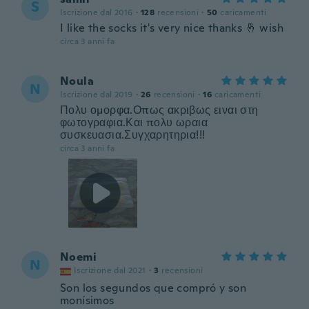
S
Iscrizione dal 2016
·
128
recensioni
·
50
caricamenti
I like the socks it's very nice thanks 🤞 wish
circa 3 anni fa
Noula
N
Iscrizione dal 2019
·
26
recensioni
·
16
caricamenti
Πολυ ομορφα.Οπως ακριβως ειναι στη
φωτογραφια.Και πολυ ωραια
συσκευασια.Συγχαρητηρια!!!
circa 3 anni fa
Noemi
N
Iscrizione dal 2021
·
3
recensioni
Son los segundos que compró y son
monísimos