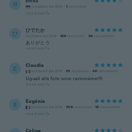
Инна
И
Iscrizione dal 2019
·
1
recensioni
circa 6 anni fa
ひでたか
ひ
Iscrizione dal 2018
·
169
recensioni
·
30
caricamenti
ありがとう
circa 6 anni fa
Claudia
C
Iscrizione dal 2018
·
55
recensioni
·
46
caricamenti
Uguali alla foto sono carinissime!!!!
circa 6 anni fa
Eugénie
E
Iscrizione dal 2016
·
306
recensioni
·
10
caricamenti
circa 6 anni fa
Celine