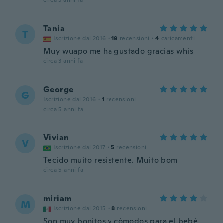
circa 3 anni fa
Tania
T
Iscrizione dal 2016
·
19
recensioni
·
4
caricamenti
Muy wuapo me ha gustado gracias whis
circa 3 anni fa
George
G
Iscrizione dal 2016
·
1
recensioni
circa 5 anni fa
Vivian
V
Iscrizione dal 2017
·
5
recensioni
Tecido muito resistente. Muito bom
circa 5 anni fa
miriam
M
Iscrizione dal 2015
·
8
recensioni
Son muy bonitos y cómodos para el bebé