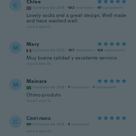
Chloe
C
Iscrizione dal 2018
·
102
recensioni
·
47
caricamenti
Lovely socks and a great design. Well made
and have washed well.
circa 5 anni fa
Mary
M
Iscrizione dal 2020
·
137
recensioni
·
126
caricamenti
Muy buena calidad y excelente servicio
circa 5 anni fa
Mainara
M
Iscrizione dal 2018
·
7
recensioni
·
1
caricamenti
Otimo produto
circa 5 anni fa
Светлана
С
Iscrizione dal 2018
·
5
recensioni
circa 5 anni fa