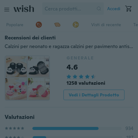
Accedi
Popolare
Visti di recente
Te
Recensioni dei clienti
Calzini per neonato e ragazza calzini per pavimento antiscivolo in cartone animato neonato 6-18 mesi testa di animale simpatico cartone animato per neonati
GENERALE
4.6
1258 valutazioni
Vedi i Dettagli Prodotto
Valutazioni
934
187