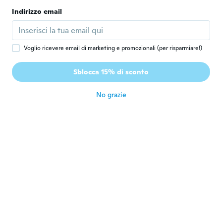
D
Iscrizione dal 2018
·
1019
recensioni
·
9
caricamenti
Indirizzo email
So so cute 😍
circa 6 anni fa
Voglio ricevere email di marketing e promozionali (per risparmiare!)
真生
真
Iscrizione dal 2017
·
14
recensioni
·
1
caricamenti
Sblocca 15% di sconto
花の靴下、顔の向きが左右逆になっていた
circa 6 anni fa
No grazie
Carmen
C
Iscrizione dal 2015
·
109
recensioni
·
62
caricamenti
Very cute
circa 6 anni fa
Mariza
M
Iscrizione dal 2017
·
11
recensioni
Lindo amei
circa 6 anni fa