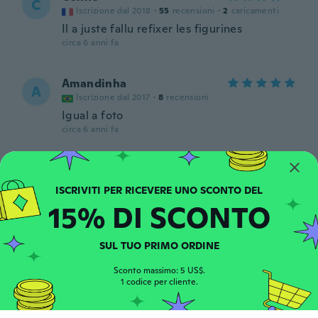
C
Iscrizione dal 2018
·
55
recensioni
·
2
caricamenti
Il a juste fallu refixer les figurines
circa 6 anni fa
Amandinha
A
Iscrizione dal 2017
·
8
recensioni
Igual a foto
circa 6 anni fa
Tanithiele
T
Iscrizione dal 2018
·
7
recensioni
circa 6 anni fa
15% DI SCONTO
Yoko
SUL TUO PRIMO ORDINE
Y
Iscrizione dal 2018
·
445
recensioni
circa 6 anni fa
Sconto massimo: 5 US$.
1 codice per cliente.
Donna