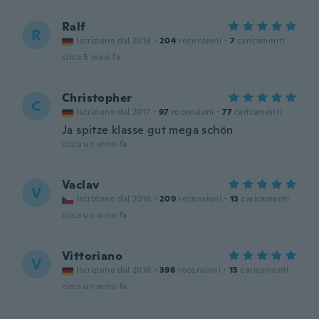
Ralf
R
Iscrizione dal 2018
·
204
recensioni
·
7
caricamenti
circa 5 mesi fa
Christopher
C
Iscrizione dal 2017
·
97
recensioni
·
77
caricamenti
Ja spitze klasse gut mega schön
circa un anno fa
Vaclav
V
Iscrizione dal 2016
·
209
recensioni
·
13
caricamenti
circa un anno fa
Vittoriano
V
Iscrizione dal 2016
·
398
recensioni
·
15
caricamenti
circa un anno fa