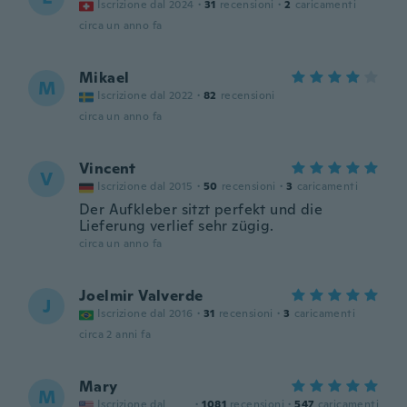
Iscrizione dal 2024
·
31
recensioni
·
2
caricamenti
circa un anno fa
Mikael
M
Iscrizione dal 2022
·
82
recensioni
circa un anno fa
Vincent
V
Iscrizione dal 2015
·
50
recensioni
·
3
caricamenti
Der Aufkleber sitzt perfekt und die
Lieferung verlief sehr zügig.
circa un anno fa
Joelmir Valverde
J
Iscrizione dal 2016
·
31
recensioni
·
3
caricamenti
circa 2 anni fa
Mary
M
Iscrizione dal
·
1081
recensioni
·
547
caricamenti