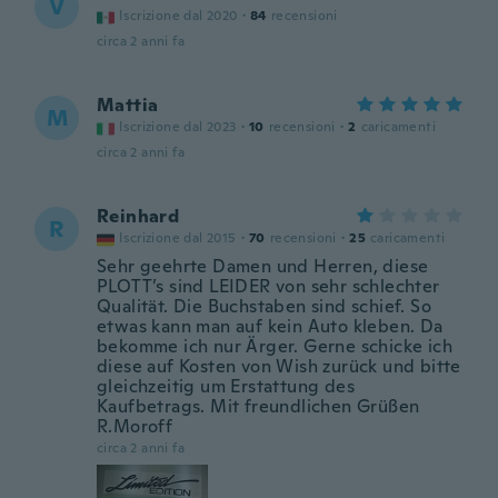
V
Iscrizione dal 2020
·
84
recensioni
circa 2 anni fa
Mattia
M
Iscrizione dal 2023
·
10
recensioni
·
2
caricamenti
circa 2 anni fa
Reinhard
R
Iscrizione dal 2015
·
70
recensioni
·
25
caricamenti
Sehr geehrte Damen und Herren, diese
PLOTT’s sind LEIDER von sehr schlechter
Qualität. Die Buchstaben sind schief. So
etwas kann man auf kein Auto kleben. Da
bekomme ich nur Ärger. Gerne schicke ich
diese auf Kosten von Wish zurück und bitte
gleichzeitig um Erstattung des
Kaufbetrags. Mit freundlichen Grüßen
R.Moroff
circa 2 anni fa