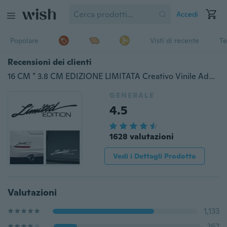
Accedi
Popolare
Visti di recente
Te
Recensioni dei clienti
16 CM * 3.8 CM EDIZIONE LIMITATA Creativo Vinile Adesivo per finestrini di Automobile Auto-styling Decal Nero/Bianco
GENERALE
4.5
1628 valutazioni
Vedi i Dettagli Prodotto
Valutazioni
1,133
262