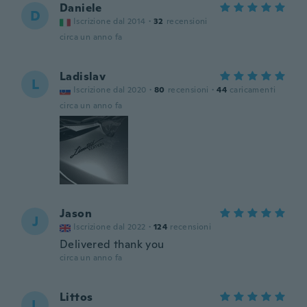
Daniele
D
Iscrizione dal 2014
·
32
recensioni
circa un anno fa
Ladislav
L
Iscrizione dal 2020
·
80
recensioni
·
44
caricamenti
circa un anno fa
Jason
J
Iscrizione dal 2022
·
124
recensioni
Delivered thank you
circa un anno fa
Littos
L