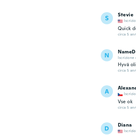
Stevie
S
Iscrizi
Quick de
circa 5 ann
NameDe
N
Iscrizione
Hyvä oli
circa 5 ann
Alexan
A
Iscrizi
Vse ok
circa 5 ann
Diana
D
Iscrizi