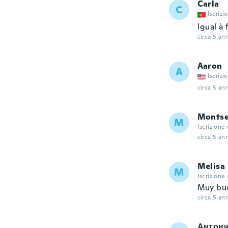
Carla
C
Iscrizi
Igual à
circa 5 ann
Aaron
A
Iscrizi
circa 5 ann
Montse
M
Iscrizione
circa 5 ann
Melisa
M
Iscrizione
Muy bue
circa 5 ann
Антон