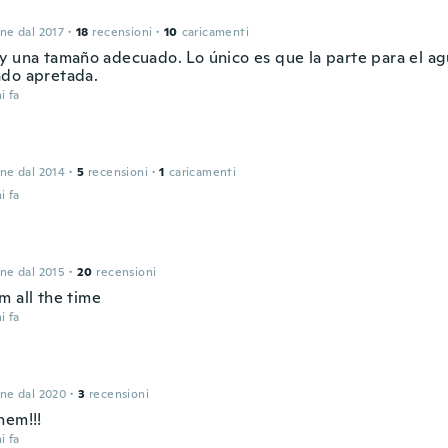
one dal 2017
·
18
recensioni
·
10
caricamenti
y una tamaño adecuado. Lo único es que la parte para el ag
do apretada.
i fa
one dal 2014
·
5
recensioni
·
1
caricamenti
i fa
one dal 2015
·
20
recensioni
m all the time
i fa
one dal 2020
·
3
recensioni
hem!!!
i fa