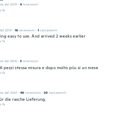
one dal 2019
·
4
recensioni
i fa
 dal 2019
·
16
recensioni
·
1
caricamenti
ing easy to use. And arrived 2 weeks earlier
i fa
one dal 2018
·
3
recensioni
 6 pezzi stessa misura e dopo molto piiu si un mese
i fa
one dal 2020
·
40
recensioni
·
20
caricamenti
ür die rasche Lieferung.
i fa