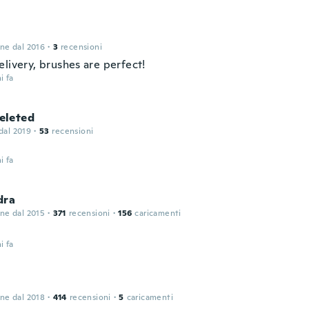
one dal 2016
·
3
recensioni
livery, brushes are perfect!
i fa
leted
 dal 2019
·
53
recensioni
i fa
dra
one dal 2015
·
371
recensioni
·
156
caricamenti
i fa
one dal 2018
·
414
recensioni
·
5
caricamenti