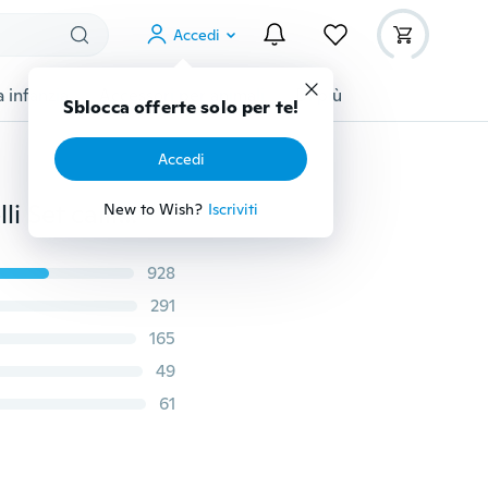
Accedi
 infanzia
Accessori per animali
Di più
Sblocca offerte solo per te!
Accedi
Penna inchiostro 3 / 6pcs pilota per pennello acquerelli Set calligrafia pittura ad acquerello
New to Wish?
Iscriviti
928
291
165
49
61