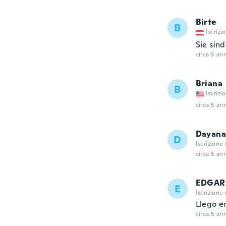
Birte
B
Iscrizi
Sie sin
circa 5 ann
Briana
B
Iscrizi
circa 5 ann
Dayana
D
Iscrizione
circa 5 ann
EDGA
E
Iscrizione
Llego en
circa 5 ann