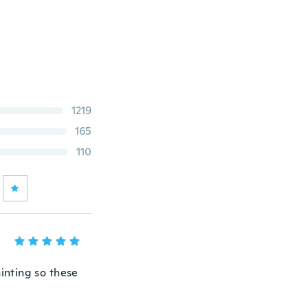
1219
165
110
ainting so these