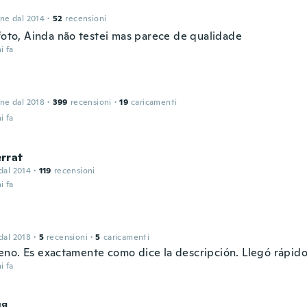
one dal 2014
·
52
recensioni
 foto, Ainda não testei mas parece de qualidade
i fa
one dal 2018
·
399
recensioni
·
19
caricamenti
i fa
rrat
 dal 2014
·
119
recensioni
i fa
 dal 2018
·
5
recensioni
·
5
caricamenti
no. Es exactamente como dice la descripción. Llegó rápido
i fa
ия