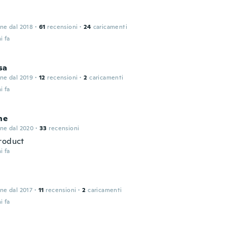
one dal 2018
·
61
recensioni
·
24
caricamenti
i fa
sa
one dal 2019
·
12
recensioni
·
2
caricamenti
i fa
ne
one dal 2020
·
33
recensioni
roduct
i fa
one dal 2017
·
11
recensioni
·
2
caricamenti
i fa