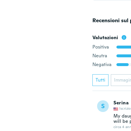
Recensioni sul
Valutazioni
Positiva
Neutra
Negativa
Tutti
Immagi
Serina
S
Iscrizi
My daugh
will be 
circa 4 ann