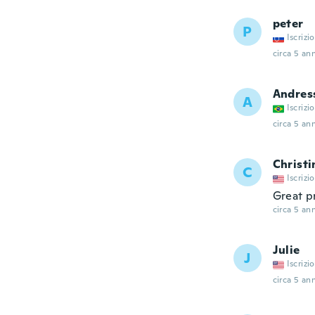
peter
P
Iscrizi
circa 5 ann
Andres
A
Iscrizi
circa 5 ann
Christi
C
Iscrizi
Great p
circa 5 ann
Julie
J
Iscrizi
circa 5 ann