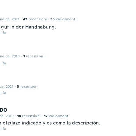
one dal 2021
·
42
recensioni
·
35
caricamenti
d gut in der Handhabung.
i fa
one dal 2018
·
1
recensioni
i fa
 dal 2021
·
3
recensioni
i fa
RDO
 dal 2019
·
14
recensioni
·
12
caricamenti
 el plazo indicado y es como la descripción.
i fa