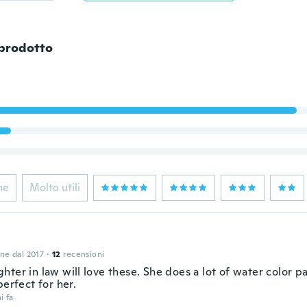
 prodotto
ne
Molto utili
one dal 2017
·
12
recensioni
ter in law will love these. She does a lot of water color p
perfect for her.
i fa