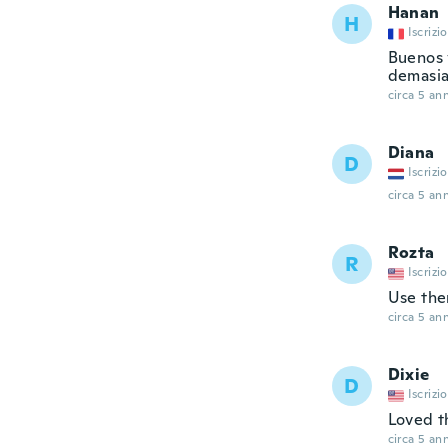
Hanan
H
Iscrizi
Buenos 
demasia
circa 5 ann
Diana
D
Iscrizi
circa 5 ann
Rozta
R
Iscrizi
Use the
circa 5 ann
Dixie
D
Iscrizi
Loved t
circa 5 ann