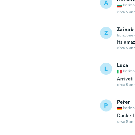
А
Iscrizi
circa 5 ann
Zainab
Z
Iscrizione
Its amaz
circa 5 ann
Luca
L
Iscrizi
Arrivati
circa 5 ann
Peter
P
Iscrizi
Danke f
circa 5 ann