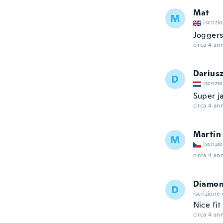
Mat
M
Iscrizi
Jogger
circa 4 ann
Darius
D
Iscrizi
Super j
circa 4 ann
Martin
M
Iscrizi
circa 4 ann
Diamo
D
Iscrizione
Nice fit
circa 4 ann