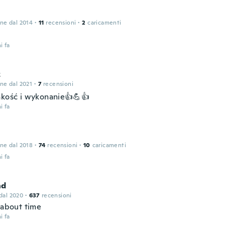
one dal 2014
·
11
recensioni
·
2
caricamenti
s
i fa
z
one dal 2021
·
7
recensioni
akość i wykonanie👍💪👍
i fa
one dal 2018
·
74
recensioni
·
10
caricamenti
i fa
nd
 dal 2020
·
637
recensioni
 about time
i fa