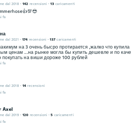
one dal 2018
·
142
recensioni
·
13
caricamenti
ommerhose👍💯😎
i fa
на
one dal 2021
·
174
recensioni
·
137
caricamenti
акимум на 3 очень бысро протирается ,жалко что купила 
ым ценам ...на рынке могла бы купить дешевле и по кач
 покупать на виши дороже 100 рублей
i fa
one dal 2018
·
14
recensioni
i fa
r Axel
one dal 2019
·
120
recensioni
·
5
caricamenti
i fa