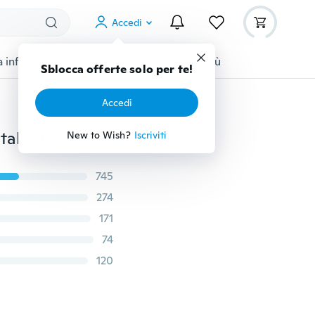
Accedi
 infanzia
Accessori per animali
Di più
Sblocca offerte solo per te!
Accedi
Pantaloni mimetici da uomo Pantaloni da jogging Pantaloni sportivi Fitness Sport Jogging Army
New to Wish?
Iscriviti
745
274
171
74
120