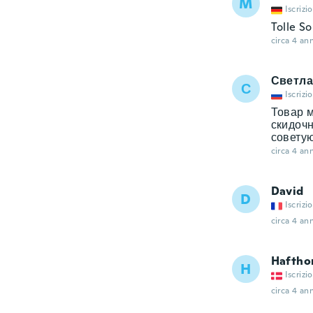
M
Iscrizi
Tolle S
circa 4 ann
Светла
С
Iscrizi
Товар м
скидочн
советую
circa 4 ann
David
D
Iscrizi
circa 4 ann
Haftho
H
Iscrizi
circa 4 ann