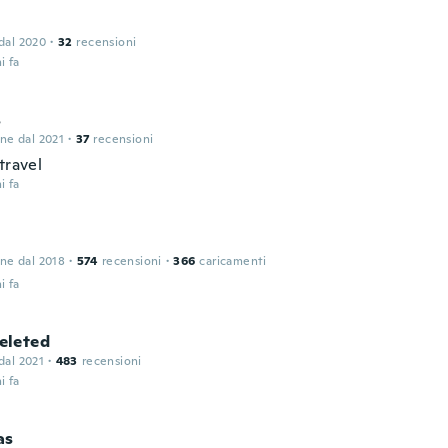
 dal 2020
·
32
recensioni
i fa
s
one dal 2021
·
37
recensioni
travel
i fa
one dal 2018
·
574
recensioni
·
366
caricamenti
i fa
leted
 dal 2021
·
483
recensioni
i fa
as