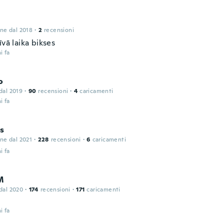
one dal 2018
·
2
recensioni
īvā laika bikses
i fa
o
 dal 2019
·
90
recensioni
·
4
caricamenti
i fa
is
one dal 2021
·
228
recensioni
·
6
caricamenti
i fa
M
 dal 2020
·
174
recensioni
·
171
caricamenti
i fa