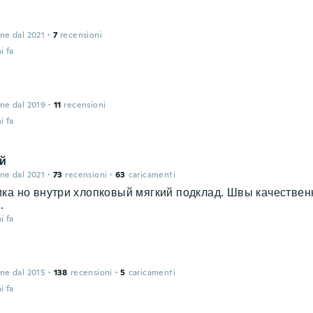
one dal 2021
·
7
recensioni
i fa
one dal 2019
·
11
recensioni
i fa
й
one dal 2021
·
73
recensioni
·
63
caricamenti
ка но внутри хлопковый мягкий подклад. Швы качествен
.
i fa
one dal 2015
·
138
recensioni
·
5
caricamenti
i fa