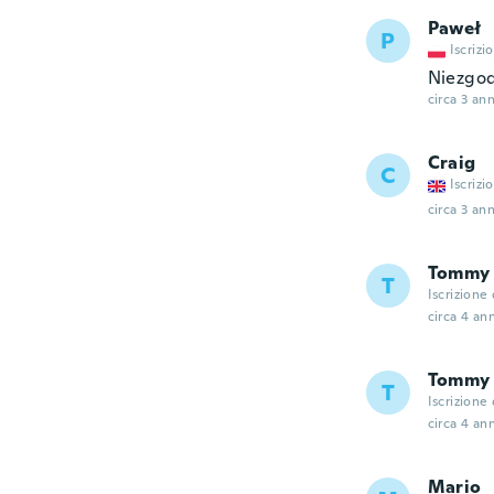
Paweł
P
Iscrizi
Niezgod
circa 3 ann
Craig
C
Iscrizi
circa 3 ann
Tommy
T
Iscrizione
circa 4 ann
Tommy
T
Iscrizione
circa 4 ann
Mario