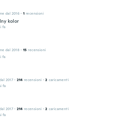
one dal 2016
·
1
recensioni
ny kolor
i fa
one dal 2018
·
15
recensioni
i fa
 dal 2017
·
214
recensioni
·
2
caricamenti
i fa
 dal 2017
·
214
recensioni
·
2
caricamenti
i fa