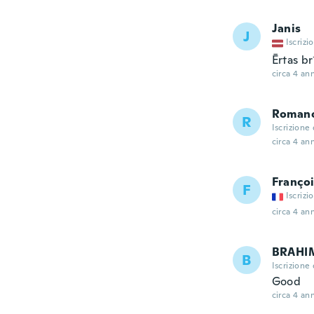
Janis
J
Iscrizi
Ērtas br
circa 4 ann
Roman
R
Iscrizione
circa 4 ann
Franço
F
Iscrizi
circa 4 ann
BRAHI
B
Iscrizione
Good
circa 4 ann