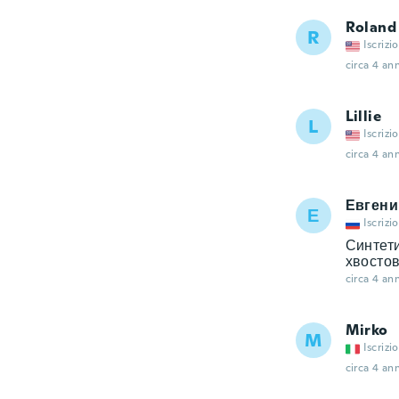
Roland
R
Iscrizi
circa 4 ann
Lillie
L
Iscrizi
circa 4 ann
Евгени
Е
Iscrizi
Синтети
хвостов
circa 4 ann
Mirko
M
Iscrizi
circa 4 ann