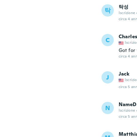
탁성
탁
Iscrizione
circa 4 ann
Charle
C
Iscrizi
Got for 
circa 4 ann
Jack
J
Iscrizi
circa 5 ann
NameDe
N
Iscrizione
circa 5 ann
Matthi