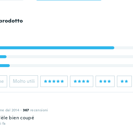
 prodotto
ne
Molto utili
one dal 2014
·
367
recensioni
dèle bien coupé
i fa